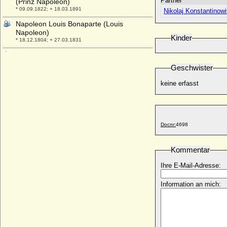
Partner
(Prinz Napoleon)
* 09.09.1822; + 18.03.1891
Nikolaj Konstantino
Napoleon Louis Bonaparte (Louis
Napoleon)
Kinder
* 18.12.1804; + 27.03.1831
Napoleon Louis de Talleyrand-Perigord
(Louis de Talleyrand-Perigord)
Geschwister
* 12.03.1811; + 21.03.1898
keine erfasst
Napoleon Louis Jerome Bonaparte (Prince
Louis Napoleon)
* 23.01.1914; + 03.05.1997
Napoleon Louis Josephe Jerome
Napoleon
Docnr:
4698
* 16.07.1864; + 14.10.1932
Napoleon Louis Michel Ney (Napoleon
Kommentar
Ney)
* 11.01.1870; + 21.10.1928
Ihre E-Mail-Adresse:
Napoleon Lucien Charles Murat
Information an mich:
* 16.05.1803; + 10.04.1878
Napoleon Victor Bonaparte (Victor
Napoléon Bonaparte)
* 18.07.1862; + 03.05.1926