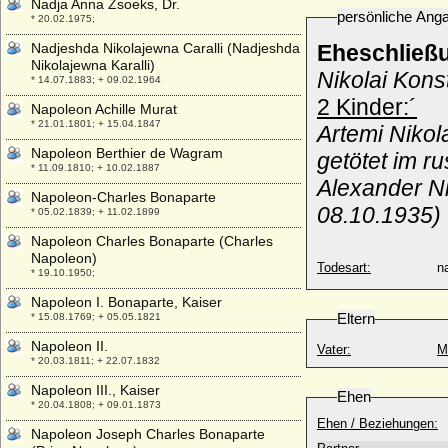
Nadja Anna Zsoeks, Dr.
persönliche Ang
* 20.02.1975;
Nadjeshda Nikolajewna Caralli (Nadjeshda
Eheschließ
Nikolajewna Karalli)
Nikolai Kon
* 14.07.1883; + 09.02.1964
2 Kinder:´
Napoleon Achille Murat
* 21.01.1801; + 15.04.1847
Artemi Nikol
Napoleon Berthier de Wagram
getötet im r
* 11.09.1810; + 10.02.1887
Alexander N
Napoleon-Charles Bonaparte
08.10.1935)
* 05.02.1839; + 11.02.1899
Napoleon Charles Bonaparte (Charles
Napoleon)
Todesart:
na
* 19.10.1950;
Napoleon I. Bonaparte, Kaiser
Eltern
* 15.08.1769; + 05.05.1821
Napoleon II.
Vater:
M
* 20.03.1811; + 22.07.1832
Napoleon III., Kaiser
Ehen
* 20.04.1808; + 09.01.1873
Ehen / Beziehungen:
Napoleon Joseph Charles Bonaparte