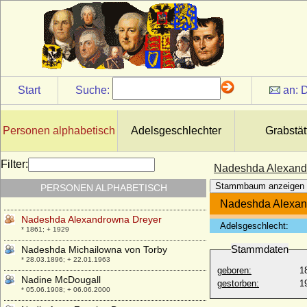
Start
Suche:
an:
D
Personen alphabetisch
Adelsgeschlechter
Grabstät
Filter:
Nadeshda Alexand
Stammbaum anzeigen
PERSONEN ALPHABETISCH
Nadeshda Alexan
Nadeshda Alexandrowna Dreyer
Adelsgeschlecht:
* 1861; + 1929
Stammdaten
Nadeshda Michailowna von Torby
* 28.03.1896; + 22.01.1963
geboren:
1
Nadine McDougall
gestorben:
1
* 05.06.1908; + 06.06.2000