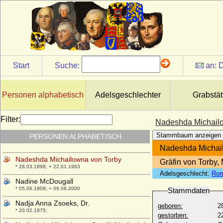
Start
Suche:
an:
D
Personen alphabetisch
Adelsgeschlechter
Grabstät
Filter:
Nadeshda Michail
Stammbaum anzeigen
PERSONEN ALPHABETISCH
Nadeshda Alexandrowna Dreyer
* 1861; + 1929
Nadeshda Michai
Nadeshda Michailowna von Torby
Gräfin von Torby,
* 28.03.1896; + 22.01.1963
Adelsgeschlecht:
Rom
Nadine McDougall
* 05.06.1908; + 06.06.2000
Stammdaten
Nadja Anna Zsoeks, Dr.
geboren:
2
* 20.02.1975;
gestorben:
2