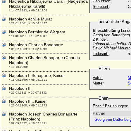
Nadjeshda Nikolajewna Caralli (Nadjeshda
Geburtsort:
C
Nikolajewna Karalli)
Sterbeort:
C
* 14.07.1883; + 09.02.1964
Napoleon Achille Murat
persönliche Ang
* 21.01.1801; + 15.04.1847
Eheschließung
Londo
Napoleon Berthier de Wagram
Georg von Battenberg 
* 11.09.1810; + 10.02.1887
2 Kinder:
Tatjana Mountbatten (
Napoleon-Charles Bonaparte
David Michael Mountba
* 05.02.1839; + 11.02.1899
Todesart:
na
Napoleon Charles Bonaparte (Charles
Napoleon)
* 19.10.1950;
Eltern
Napoleon I. Bonaparte, Kaiser
Vater:
M
* 15.08.1769; + 05.05.1821
Mutter:
S
Napoleon II.
* 20.03.1811; + 22.07.1832
Ehen
Napoleon III., Kaiser
* 20.04.1808; + 09.01.1873
Ehen / Beziehungen:
Partner
Napoleon Joseph Charles Bonaparte
(Prinz Napoleon)
Georg von Battenber
* 09.09.1822; + 18.03.1891