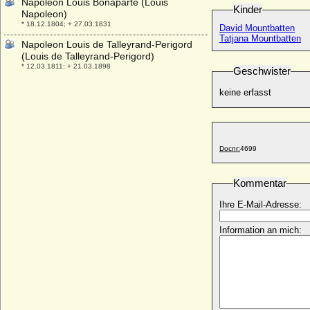
Napoleon Louis Bonaparte (Louis
Kinder
Napoleon)
* 18.12.1804; + 27.03.1831
David Mountbatten
Tatjana Mountbatten
Napoleon Louis de Talleyrand-Perigord
(Louis de Talleyrand-Perigord)
* 12.03.1811; + 21.03.1898
Geschwister
Napoleon Louis Jerome Bonaparte (Prince
keine erfasst
Louis Napoleon)
* 23.01.1914; + 03.05.1997
Napoleon Louis Josephe Jerome
Napoleon
Docnr:
4699
* 16.07.1864; + 14.10.1932
Napoleon Louis Michel Ney (Napoleon
Ney)
Kommentar
* 11.01.1870; + 21.10.1928
Ihre E-Mail-Adresse:
Napoleon Lucien Charles Murat
* 16.05.1803; + 10.04.1878
Information an mich:
Napoleon Victor Bonaparte (Victor
Napoléon Bonaparte)
* 18.07.1862; + 03.05.1926
Natalja Alexandrowna Golizyna (Natalia
Galitzine)
* 13.10.1906; + 28.03.1989