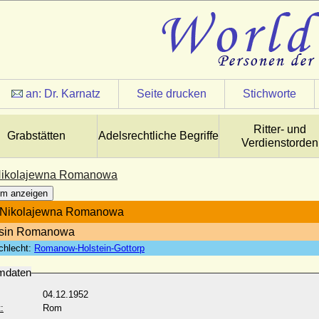
an:
Dr. Karnatz
Seite drucken
Stichworte
Ritter- und
Grabstätten
Adelsrechtliche Begriffe
Verdienstorden
 Nikolajewna Romanowa
m anzeigen
a Nikolajewna Romanowa
ssin Romanowa
chlecht:
Romanow-Holstein-Gottorp
mdaten
04.12.1952
:
Rom