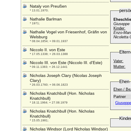
Nataly von Preußen
persö
* 13.01.1970;
Nathalie Barlman
Eheschli
* 1971;
Giuseppe 
Kinder:
Nathalie Vogel von Friesenhof, Gräfin von
Enzo-Manf
Welsburg
Nicoletta
* 08.04.1854; + 09.01.1937
Niccolo II. von Este
Eltern
* 17.05.1338; + 26.03.1388
Vater:
Niccolo III. von Este (Niccolo III. d'Este)
Mutter:
* 09.11.1383; + 26.12.1441
Nicholas Joseph Clary (Nicolas Joseph
Clary)
Ehen
* 26.03.1760; + 06.06.1823
Ehen / Be
Nicholas Knatchbull (Hon. Nicholas
Partner
Knatchbull)
Giuseppe
* 18.11.1964; + 27.08.1979
Nicholas Knatchbull (Hon. Nicholas
Knatchbull)
Kinde
* 15.05.1981;
Nicholas Windsor (Lord Nicholas Windsor)