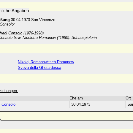
nliche Angaben
eßung
30.04.1973 San Vincenzo:
Consolo:
redi Consolo (1976-1998),
 Consolo bzw. Nicoletta Romanow (*1980). Schauspielerin
Nikolaj Romanowitsch Romanow
Sveva della Gherardesca
ziehungen:
Ehe am
Ort
 Consolo
30.04.1973
Sa
r