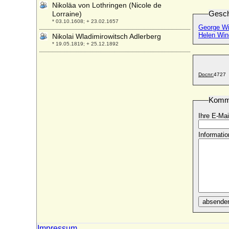
Nikoläa von Lothringen (Nicole de
Gesch
Lorraine)
* 03.10.1608; + 23.02.1657
George Wi
Helen Win
Nikolai Wladimirowitsch Adlerberg
* 19.05.1819; + 25.12.1892
Nikolaj Alexandrowitsch Kulikowski (Nikolai
Kulikowski)
Docnr:
4727
* 17.11.1881; + 11.08.1958
Nikolaj Alexandrowitsch Romanow (Nikolai
Alexandrowisch R.)
Komm
* 20.09.1843; + 24.04.1865
Ihre E-Mai
Nikolaj I. Pawlowitsch von Rußland
(Nikolaus I. Pawlowitsch)
Informatio
* 25.06.1796; + 18.02.1855
Nikolaj II. Alexandrowitsch Romanow
(Nikolaus II. von Rußland), Zar
* 06.05.1868; + 16.07.1918
Nikolaj Konstantinowitsch Romanow
* 02.02.1850; + 03.02.1918
absende
Nikolaj Michailowitsch Romanow
* 26.04.1859; + 28.01.1919
Impressum
Nikolaj Nikolajewitsch Romanow