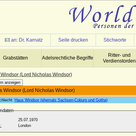
an:
Dr. Karnatz
Seite drucken
Stichworte
Ritter- und
Grabstätten
Adelsrechtliche Begriffe
Verdienstorden
 Windsor (Lord Nicholas Windsor)
m anzeigen
s Windsor (Lord Nicholas Windsor)
chlecht:
Haus Windsor (ehemals Sachsen-Coburg und Gotha)
mdaten
25.07.1970
:
London