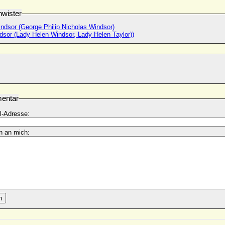
wister
ndsor (George Philip Nicholas Windsor)
dsor (Lady Helen Windsor, Lady Helen Taylor))
entar
l-Adresse:
n an mich:
n