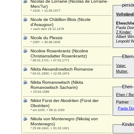
Nicolas de Lorraine (Nicolas de Lorraine-
persö
Merc?ur)
* 1524; + 12.06.1577
Vollständ
Nicole de Châtillon-Blois (Nicole
Eheschli
d'Avaugour)
Paola Doi
+ nach dem 19.12.1479
2 Kinder:
Albert Win
Nicole du Plessis
Leopold W
* 1587; + 30.08.1635
Nicoline Rosenkrantz (Nicoline
Christiansdatter Rosenkrantz)
Eltern
* 06.01.1721; + 07.02.1771
Vater:
Nikita Alexandrowitsch Romanow
Mutter:
* 04.01.1900; + 12.09.1974
Nikita Romanowitsch (Nikita
Ehen
Romanowitsch Sacharin)
+ 23.04.1586
Ehen / Be
Niklot Fürst der Abodriten (Fürst der
Partner
Obotriten)
Paola Do
* um 1100; + 08.11.1160
Nikola von Montenegro (Nikolaj von
Montenegro)
Kinde
* 25.09.1841; + 01.03.1921