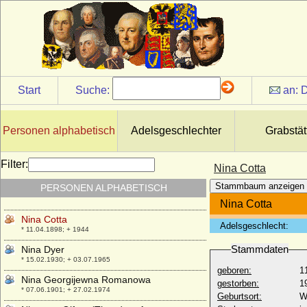
Nikolaus von Oldenburg
* 09.05.1840; + 20.01.1886
Nikolaus von Oldenburg
* 10.08.1897; + 03.04.1970
Nikolaus Wilhelm von Nassau
* 20.09.1832; + 17.09.1905
Start
Suche:
an:
D
Nils Friis von Frijsenborg (Niels Friis von
Frijsenborg), Graf
* 22.06.1665; + 05.02.1699
Personen alphabetisch
Adelsgeschlechter
Grabstät
Nils Kettilsson Vasa
* um 1332; + nach 1378
Filter:
Nina Cotta
Nina Cecilia Cavendish-Bentinck (Cecilia
Stammbaum anzeigen
PERSONEN ALPHABETISCH
Cavendish-Bentinck)
* 11.09.1862; + 23.06.1938
Nina Cotta
Nina Cotta
Adelsgeschlecht:
* 11.04.1898; + 1944
Stammdaten
Nina Dyer
* 15.02.1930; + 03.07.1965
geboren:
1
Nina Georgijewna Romanowa
gestorben:
1
* 07.06.1901; + 27.02.1974
Geburtsort:
W