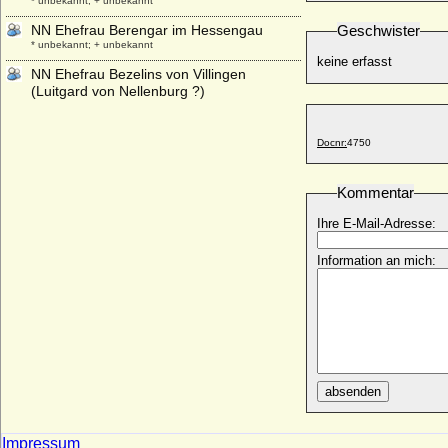
* unbekannt; + unbekannt
NN Ehefrau Berengar im Hessengau
Geschwister
* unbekannt; + unbekannt
keine erfasst
NN Ehefrau Bezelins von Villingen
(Luitgard von Nellenburg ?)
* unbekannt; + unbekannt
NN Ehefrau Buvinus von Metz (Richildis,
Docnr:
4750
Richardis von Arles ?)
* unbekannt; + unbekannt
Kommentar
NN Ehefrau Damian Njegos
* unbekannt; + unbekannt
Ihre E-Mail-Adresse:
NN Ehefrau des Engelhard von und zu
Weichs an der Glon
Information an mich:
* keine Daten; + keine Daten
NN Ehefrau des Gerhard von Rohr
NN Ehefrau des Leopold Heinrich von der
Goltz
* keine Daten; + keine Daten
absenden
NN Ehefrau des Wartislaw von Pommern-
Schlawe
* unbekannt; + unbekannt
Impressum