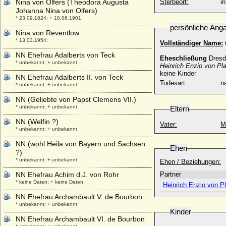
Nina von Olfers (Theodora Augusta
Sterbeort:
Johanna Nina von Olfers)
* 23.09.1824; + 18.06.1901
persönliche Ang
Nina von Reventlow
* 13.03.1954;
Vollständiger Name:
NN Ehefrau Adalberts von Teck
Eheschließung
Dresd
* unbekannt; + unbekannt
Heinrich Enzio von Pl
keine Kinder
NN Ehefrau Adalberts II. von Teck
Todesart:
na
* unbekannt; + unbekannt
NN (Geliebte von Papst Clemens VII.)
* unbekannt; + unbekannt
Eltern
NN (Welfin ?)
Vater:
M
* unbekannt; + unbekannt
NN (wohl Heila von Bayern und Sachsen
Ehen
?)
* unbekannt; + unbekannt
Ehen / Beziehungen:
NN Ehefrau Achim d.J. von Rohr
Partner
* keine Daten; + keine Daten
Heinrich Enzio von P
NN Ehefrau Archambault V. de Bourbon
* unbekannt; + unbekannt
Kinder
NN Ehefrau Archambault VI. de Bourbon