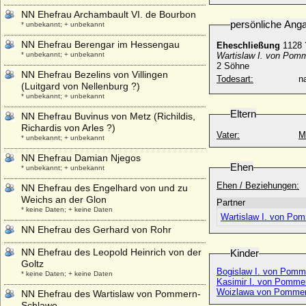
NN Ehefrau Archambault VI. de Bourbon
persönliche Ang
* unbekannt; + unbekannt
NN Ehefrau Berengar im Hessengau
Eheschließung
1128 
* unbekannt; + unbekannt
Wartislaw I. von Pom
2 Söhne
NN Ehefrau Bezelins von Villingen
Todesart:
na
(Luitgard von Nellenburg ?)
* unbekannt; + unbekannt
Eltern
NN Ehefrau Buvinus von Metz (Richildis,
Richardis von Arles ?)
Vater:
M
* unbekannt; + unbekannt
NN Ehefrau Damian Njegos
Ehen
* unbekannt; + unbekannt
Ehen / Beziehungen:
NN Ehefrau des Engelhard von und zu
Weichs an der Glon
Partner
* keine Daten; + keine Daten
Wartislaw I. von Pom
NN Ehefrau des Gerhard von Rohr
NN Ehefrau des Leopold Heinrich von der
Kinder
Goltz
Bogislaw I. von Pomm
* keine Daten; + keine Daten
Kasimir I. von Pomm
Woizlawa von Pomme
NN Ehefrau des Wartislaw von Pommern-
Schlawe