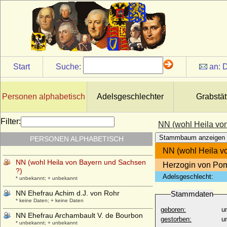
* 07.06.1901; + 27.02.1974
Nina von Olfers (Theodora Augusta
Johanna Nina von Olfers)
* 23.09.1824; + 18.06.1901
Nina von Reventlow
* 13.03.1954;
Start
Suche:
an:
D
NN Ehefrau Adalberts von Teck
* unbekannt; + unbekannt
NN Ehefrau Adalberts II. von Teck
Personen alphabetisch
Adelsgeschlechter
Grabstät
* unbekannt; + unbekannt
NN (Geliebte von Papst Clemens VII.)
Filter:
NN (wohl Heila vo
* unbekannt; + unbekannt
Stammbaum anzeigen
PERSONEN ALPHABETISCH
NN (Welfin ?)
* unbekannt; + unbekannt
NN (wohl Heila v
NN (wohl Heila von Bayern und Sachsen
Herzogin von Po
?)
Adelsgeschlecht:
* unbekannt; + unbekannt
NN Ehefrau Achim d.J. von Rohr
Stammdaten
* keine Daten; + keine Daten
geboren:
u
NN Ehefrau Archambault V. de Bourbon
gestorben:
u
* unbekannt; + unbekannt