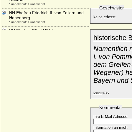
* unbekannt; + unbekannt
Geschwister
NN Ehefrau Friedrich II. von Zollern und
keine erfasst
Hohenberg
* unbekannt; + unbekannt
NN Ehefrau Fürst Niklot
* unbekannt; + unbekannt
historische 
NN Ehefrau Gebhard im Lahngau
Namentlich n
* unbekannt; + unbekannt
I. von Pomm
NN Ehefrau Gozelo I. von Lothringen
* unbekannt; + unbekannt
dem Greifen-
NN Ehefrau Heinrich I. von Löwen
Wegener) hei
* unbekannt; + unbekannt
Bayern und
NN Ehefrau Hermann I. von Teck
* unbekannt; + unbekannt
Docnr:
4760
NN Ehefrau Hermann II. von Teck
* unbekannt; + unbekannt
Kommentar
NN Ehefrau Hermann III. von Orlamünde
* unbekannt; + unbekannt
Ihre E-Mail-Adresse:
NN Ehefrau Heyno von Bismarck
* unbekannt; + unbekannt
Information an mich: