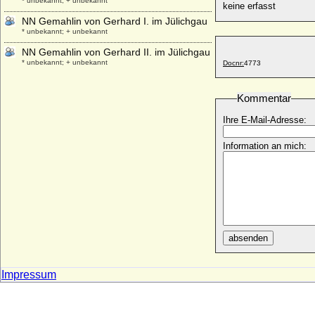
* unbekannt; + unbekannt
keine erfasst
NN Gemahlin von Gerhard I. im Jülichgau
* unbekannt; + unbekannt
NN Gemahlin von Gerhard II. im Jülichgau
* unbekannt; + unbekannt
Docnr:
4773
NN Gemahlin von Gerhard III. von Jülich
* unbekannt; + unbekannt
Kommentar
NN Gemahlin von Gerhard IV. von Jülich
Ihre E-Mail-Adresse:
* unbekannt; + unbekannt
NN Gemahlin von Giselbert von
Information an mich:
Luxemburg
* unbekannt; + unbekannt
NN Gemahlin von Gunzelin von
Kuckenburg
* unbekannt; + unbekannt
NN Gemahlin von Rütger von Cleve
absenden
* unbekannt; + unbekannt
NN Gemahlin von Wilhelm I. von Jülich
* unbekannt; + unbekannt
Impressum
NN Gräfin von Berg
* unbekannt; + unbekannt