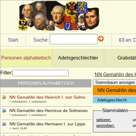
* unbekannt; + unbekannt
NN Ehefrau von Paxius de Tassis
* unbekannt; + unbekannt
NN Ehefrau von Walter von Heimbach
* unbekannt; + unbekannt
NN Ehefrau von Wilhelm IV. von Jülich
Start
Suche:
an:
D
* unbekannt; + unbekannt
NN Ehefrau von Zemuzil von Pommern
* unbekannt; + unbekannt
Personen alphabetisch
Adelsgeschlechter
Grabstät
NN Geliebte Ludwig XV. (Irène de Buisson
de Longpré)
Filter:
NN Gemahlin des H
+ 1767
Stammbaum anzeigen
PERSONEN ALPHABETISCH
NN Geliebte von Charles IV. du Maine
* unbekannt; + unbekannt
NN Gemahlin des 
NN Gemahlin des Heinrich I. von Solms
Adelsgeschlecht:
* unbekannt; + unbekannt
Stammdaten
NN Gemahlin des Henricus de Solmesso
* unbekannt; + unbekannt
geboren:
u
NN Gemahlin des Hermann I. zur Lippe
gestorben:
u
+ nach 1140