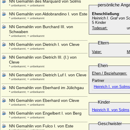
NN Gemahlin des Marquard von Solms
persönliche Ang
* unbekannt; + unbekannt
NN Gemahlin von Aldobrandino I. von Este
Eheschließung
:
Heinrich I. Graf von S
* unbekannt; + unbekannt
5 Kinder
NN Gemahlin von Burchard III. von
Todesart:
u
Schwaben
* unbekannt; + unbekannt
Eltern
NN Gemahlin von Dietrich I. von Cleve
* unbekannt; + unbekannt
Vater:
M
NN Gemahlin von Dietrich III. (I.) von
Cleve
Ehen
* unbekannt; + unbekannt
Ehen / Beziehungen:
NN Gemahlin von Dietrich Luf I. von Cleve
* unbekannt; + unbekannt
Partner
Heinrich I. von Sol
NN Gemahlin von Eberhard im Jülichgau
* unbekannt; + unbekannt
NN Gemahlin von Eberhard von Cleve
Kinder
* unbekannt; + unbekannt
Heinrich II. von Solms
NN Gemahlin von Engelbert I. von Berg
* unbekannt; + unbekannt
Geschwister
NN Gemahlin von Fulco I. von Este