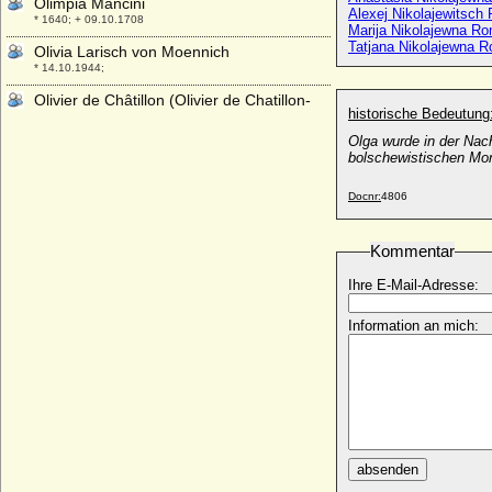
Olimpia Mancini
Alexej Nikolajewitsc
* 1640; + 09.10.1708
Marija Nikolajewna R
Tatjana Nikolajewna 
Olivia Larisch von Moennich
* 14.10.1944;
Olivier de Châtillon (Olivier de Chatillon-
historische Bedeutung
Blois)
+ 28.09.1433
Olga wurde in der Nach
bolschewistischen Mo
Onna Omken (Anna Omken)
* unbekannt; + unbekannt
Docnr:
4806
Orazia Mattei (Horacia Mattei)
* um 1512; + nicht bekannt
Kommentar
Ordulf von Sachsen (Ordulf Billung von
Sachsen)
Ihre E-Mail-Adresse:
* 1022; + 28.03.1072
Information an mich:
Ortrud zu Schleswig-Holstein-Sonderburg-
Glücksburg
* 19.12.1925; + 06.02.1980
Ortrud zu Ysenburg und Büdingen
* 15.01.1879; + 28.04.1918
Oskar I. von Schweden und Norwegen
* 04.07.1799; + 08.07.1859
absenden