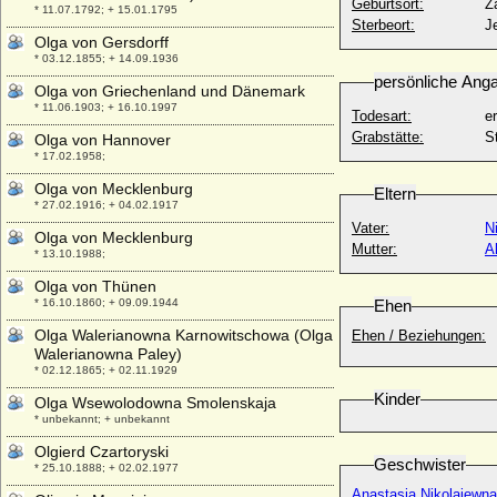
Geburtsort:
Z
* 11.07.1792; + 15.01.1795
Sterbeort:
J
Olga von Gersdorff
* 03.12.1855; + 14.09.1936
persönliche Ang
Olga von Griechenland und Dänemark
* 11.06.1903; + 16.10.1997
Todesart:
e
Grabstätte:
S
Olga von Hannover
* 17.02.1958;
Olga von Mecklenburg
Eltern
* 27.02.1916; + 04.02.1917
Vater:
N
Olga von Mecklenburg
Mutter:
A
* 13.10.1988;
Olga von Thünen
* 16.10.1860; + 09.09.1944
Ehen
Olga Walerianowna Karnowitschowa (Olga
Ehen / Beziehungen:
Walerianowna Paley)
* 02.12.1865; + 02.11.1929
Kinder
Olga Wsewolodowna Smolenskaja
* unbekannt; + unbekannt
Olgierd Czartoryski
Geschwister
* 25.10.1888; + 02.02.1977
Anastasia Nikolajew