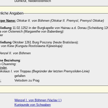
Dürnkrut, Niederösterreich
nliche Angaben
iger Name:
Ottokar II. von Böhmen (Ottokar II. Premysl, Premysl Ottokar)
hließung
11.02.1252 in der Burgkapelle von Hainau a.d. Donau (Scheidung 12
a von Österreich (Margarethe von Babenberg):
der
hließung
Oktober 1261 Burg Poszony (heute Bratislava):
 von Kiew (Kunguta Rostislawna Kijewskaja):
enzel II. von Böhmen
time Beziehung
:
 Chuenring:
inder
,
ikolaus I. von Troppau (Begründer der letzten Premysliden-Linie)
gefallen
:
Veitsdom zu Prag
Wenzel I. von Böhmen (Vaclav I.)
Kunigunde von Schwaben