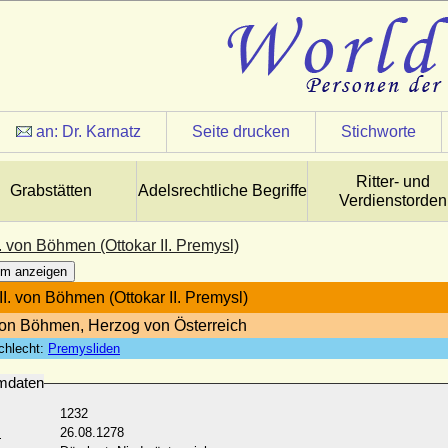
an:
Dr. Karnatz
Seite drucken
Stichworte
Ritter- und
Grabstätten
Adelsrechtliche Begriffe
Verdienstorden
I. von Böhmen (Ottokar II. Premysl)
m anzeigen
II. von Böhmen (Ottokar II. Premysl)
on Böhmen, Herzog von Österreich
chlecht:
Premysliden
mdaten
1232
:
26.08.1278