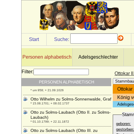
Otto von Wylich zu Hueth
* ?; + 04.06.1557
Otto W. von Windisch-Graetz
* 07.10.1873; + 25.12.1952
Otto Waldbott von Bassenheim zu
Gudenau
Start
Suche:
+ 1586
Otto Werner Waldbott von Bassenheim,
Reichsfreiherr
Personen alphabetisch
Adelsgeschlechter
* 1636; + 1689
Otto Wilhelm Heinrich von Lüderitz
Filter:
* 09.07.1818; + 29.08.1855
Ottokar I
Otto Wilhelm von Burgund (Otte-
Stammbau
PERSONEN ALPHABETISCH
Guillaume de Bourgogne)
Ottokar 
* um 958; + 21.09.1026
König v
Otto Wilhelm zu Solms-Sonnenwalde, Graf
* 15.08.1701; + 08.02.1737
Adelsges
Otto zu Solms-Laubach (Otto II. zu Solms-
Stam
Laubach)
* 01.10.1799; + 22.11.1872
geboren:
gestorben
Otto zu Solms-Laubach (Otto III. zu