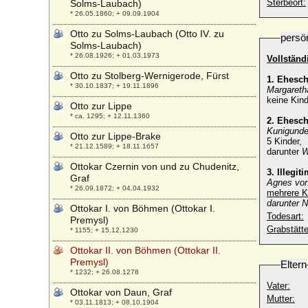
Sterbeort:
Solms-Laubach)
* 26.05.1860; + 09.09.1904
Otto zu Solms-Laubach (Otto IV. zu
persö
Solms-Laubach)
* 26.08.1926; + 01.03.1973
Vollständ
Otto zu Stolberg-Wernigerode, Fürst
1. Ehesc
* 30.10.1837; + 19.11.1896
Margareth
keine Kin
Otto zur Lippe
* ca. 1295; + 12.11.1360
2. Ehesc
Kunigunde
Otto zur Lippe-Brake
5 Kinder,
* 21.12.1589; + 18.11.1657
darunter
W
Ottokar Czernin von und zu Chudenitz,
3. Illegi
Graf
Agnes von
* 26.09.1872; + 04.04.1932
mehrere K
darunter N
Ottokar I. von Böhmen (Ottokar I.
Todesart:
Premysl)
Grabstätte
* 1155; + 15.12.1230
Ottokar II. von Böhmen (Ottokar II.
Premysl)
Eltern
* 1232; + 26.08.1278
Vater:
Ottokar von Daun, Graf
Mutter:
* 03.11.1813; + 08.10.1904