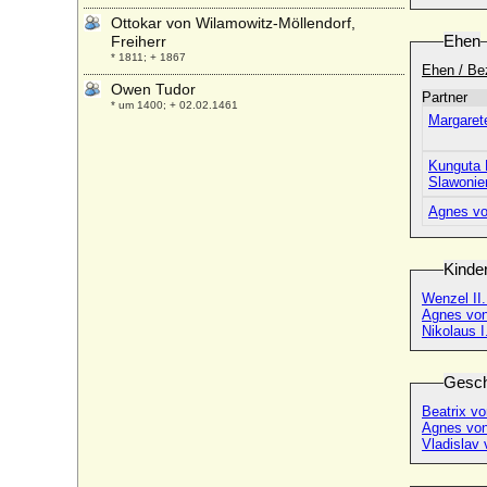
Ottokar von Wilamowitz-Möllendorf,
Ehen
Freiherr
* 1811; + 1867
Ehen / Be
Owen Tudor
Partner
* um 1400; + 02.02.1461
Margaret
Kunguta 
Slawonie
Agnes vo
Kinde
Wenzel II
Agnes vo
Nikolaus 
Gesch
Beatrix v
Agnes vo
Vladislav 