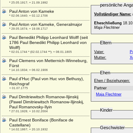
* 25.05.1917; + 21.09.1992
persönliche Ang
Paul Anton von Kameke
Vollständiger Name:
* 02.06.1640; + 02.12.1706
Eheschließung
18.10
Paul Anton von Kameke, Generalmajor
Maja Flechtner
* 29.05.1674; + 19.08.1717
Paul Benedikt Philipp Leonhard Wolff (seit
1786 Paul Benedikt Philipp Leonhard von
Eltern
Wolff)
Vater:
P
* 02.01.1744 * (02.02.1744 **); + 08.01.1805
Mutter:
X
Paul Clemens von Metternich-Winneburg,
Fürst
* 14.10.1834; + 06.02.1906
Ehen
Paul d'Huc (Paul von Huc von Bethusy),
Ehen / Beziehungen:
Reichsgraf
Partner
+ 01.07.1775
Maja Flechtner
Paul Dimitriewitsch Romanow-Iljinskij
(Pawel Dimitriewitsch Romanow-Iljinskij,
Paul Romanovsky-Ilyin
Kinder
* 27.01.1928; + 10.02.2004
Paul Ernest Boniface (Boniface de
Castellane)
Geschwister
* 14.02.1867; + 20.10.1932