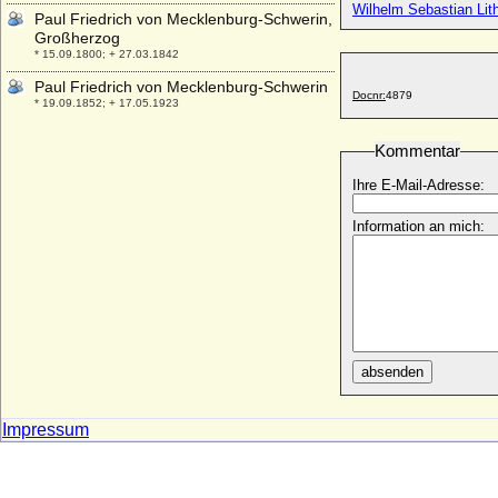
Wilhelm Sebastian Lit
Paul Friedrich von Mecklenburg-Schwerin,
Großherzog
* 15.09.1800; + 27.03.1842
Paul Friedrich von Mecklenburg-Schwerin
Docnr:
4879
* 19.09.1852; + 17.05.1923
Paul Heinrich Tilio de Camas, Oberst
Kommentar
* 1688 ; + 14.04.1741
Paul I. von Rußland (Pawel I.)
Ihre E-Mail-Adresse:
* 01.10.1754; + 23.03.1801
Information an mich:
Paul Jakob von Waldburg-Zeil
* 18.01.1624; + 24.03.1684
Paul Joachim von Bülow
* 01.12.1606; + 01.01.1669
Paul Joseph von Landsberg-Velen,
Reichsfreiherr
* 27.02.1761 ; + 13.03.1800
absenden
Paul Karadjordjevic
* 27.04.1893; + 14.09.1976
Impressum
Paul Karl von Lettow-Vorbeck
* 26.04.1832; + 03.04.1919
Paul Louis Archambauld Boson de