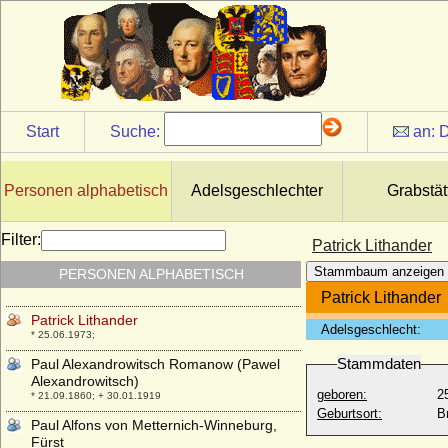
Orsini)
* 1537; + 13.11.1585
Parasina Malatesta
* 1404; + 21.05.1425
Patricia de Vogüé
* 07.05.1939;
Start
Suche:
an:
D
Patricia Grace Kelly (Fürstin Gracia
Patricia)
Personen alphabetisch
Adelsgeschlechter
Grabstät
Patricia Mountbatten (Lady Patricia
Mountbatten)
* 14.02.1924;
Filter:
Patrick Lithander
Patrick Leslie (Patricius Leslie), 15th
Stammbaum anzeigen
PERSONEN ALPHABETISCH
Baron of Balquhain, Reichsgraf
+ 1710
Patrick Lithander
Patrick Lithander
Adelsgeschlecht:
* 25.06.1973;
Stammdaten
Paul Alexandrowitsch Romanow (Pawel
Alexandrowitsch)
geboren:
2
* 21.09.1860; + 30.01.1919
Geburtsort:
B
Paul Alfons von Metternich-Winneburg,
Fürst