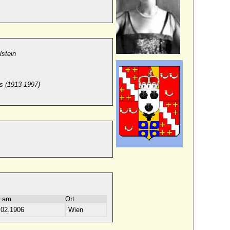
lstein
s (
1913-1997)
 am
Ort
.02.1906
Wien