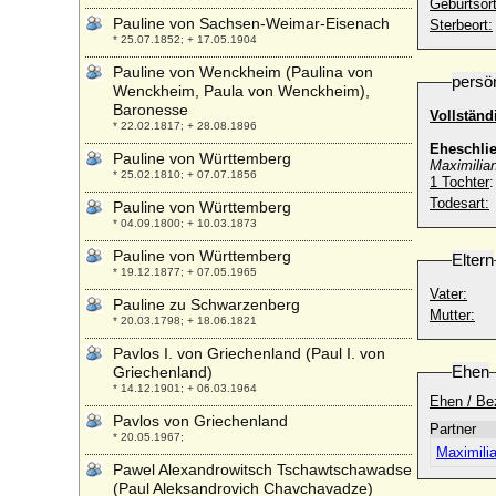
Geburtsort
Pauline von Sachsen-Weimar-Eisenach
Sterbeort:
* 25.07.1852; + 17.05.1904
Pauline von Wenckheim (Paulina von
persö
Wenckheim, Paula von Wenckheim),
Baronesse
Vollstän
* 22.02.1817; + 28.08.1896
Eheschli
Pauline von Württemberg
Maximilia
* 25.02.1810; + 07.07.1856
1 Tochter
Todesart:
Pauline von Württemberg
* 04.09.1800; + 10.03.1873
Pauline von Württemberg
Eltern
* 19.12.1877; + 07.05.1965
Vater:
Pauline zu Schwarzenberg
Mutter:
* 20.03.1798; + 18.06.1821
Pavlos I. von Griechenland (Paul I. von
Ehen
Griechenland)
* 14.12.1901; + 06.03.1964
Ehen / Be
Pavlos von Griechenland
Partner
* 20.05.1967;
Maximili
Pawel Alexandrowitsch Tschawtschawadse
(Paul Aleksandrovich Chavchavadze)