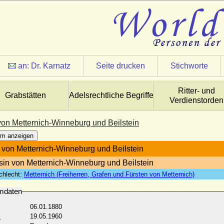
an:
Dr. Karnatz
Seite drucken
Stichworte
Ritter- und
Grabstätten
Adelsrechtliche Begriffe
Verdienstorden
von Metternich-Winneburg und Beilstein
m anzeigen
 von Metternich-Winneburg und Beilstein
sin von Metternich-Winneburg und Beilstein
chlecht:
Metternich (Freiherren, Grafen und Fürsten von Metternich)
mdaten
06.01.1880
:
19.05.1960