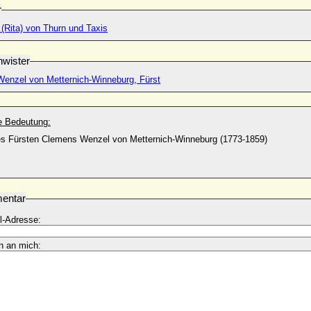
r
(Rita) von Thurn und Taxis
wister
enzel von Metternich-Winneburg, Fürst
he Bedeutung:
es Fürsten Clemens Wenzel von Metternich-Winneburg (1773-1859)
entar
l-Adresse:
n an mich: