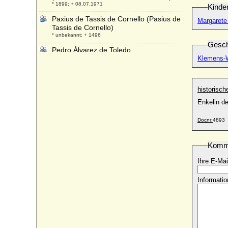
* 1899; + 08.07.1971
Kinde
Paxius de Tassis de Cornello (Pasius de
Margarete 
Tassis de Cornello)
* unbekannt; + 1496
Gesch
Pedro Álvarez de Toledo
* 1484; + 1553
Klemens-W
Pedro Carlos von Spanien
* 18.06.1786; + 04.07.1812
historisc
Pedro de Alcantara d'Orleans e Braganca
Enkelin d
* 15.10.1875; + 29.01.1940
Pedro de Alcantara Gaetao d'Orleans e
Docnr:
4893
Braganca (Pierre d'Alcântara Gaston
d'Orléans-Bragance)
* 19.02.1913; + 27.12.2007
Komm
Pedro de Portugal
Ihre E-Mai
* 09.12.1392; + 20.05.1449
Pedro I. de Castilla y León (Pedro I. der
Informatio
Grausame)
* 30.08.1334; + 23.03.1369
Pedro I. von Portugal (Peter I. von
Portugal)
* 08.04.1320; + 18.01.1367