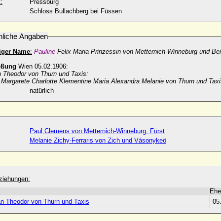
:
Pressburg
Schloss Bullachberg bei Füssen
nliche Angaben
diger Name
:
Pauline
Felix Maria Prinzessin von Metternich-Winneburg und Bei
eßung
Wien 05.02.1906:
n Theodor von Thurn und Taxis:
:
Margarete Charlotte Klementine Maria Alexandra Melanie von Thurn und Taxi
natürlich
Paul Clemens von Metternich-Winneburg, Fürst
Melanie Zichy-Ferraris von Zich und Vásonykeö
ziehungen:
Ehe
an Theodor von Thurn und Taxis
05