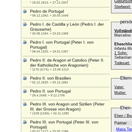
Geburtsort
* 19.02.1913; + 27.12.2007
Sterbeort:
Pedro de Portugal
* 09.12.1392; + 20.05.1449
persö
Pedro I. de Castilla y León (Pedro I. der
Grausame)
Vollstän
* 30.08.1334; + 23.03.1369
Marcelino
Pedro I. von Portugal (Peter I. von
Eheschli
Portugal)
Infanta Ma
* 08.04.1320; + 18.01.1367
1 Sohn:
Sebastian
Pedro II. de Aragon el Catolico (Peter II.
Todesart:
der Katholische von Aragonien)
* 1178 (1174); + 13.09.1213
Eltern
Pedro II. von Brasilien
* 02.12.1825; + 05.12.1891
Vater:
Pedro II. von Portugal
Mutter:
* 26.4.1648; + 9.12.1706
Pedro III. von Aragon und Sizilien (Peter
Ehen
III. der Grosse von Aragon)
* 1239 (1240); + 02.11.1285
Ehen / Be
Pedro III. von Portugal (Peter III. von
Partner
Portugal)
Maria Te
* 05.07.1717; + 25.05.1786