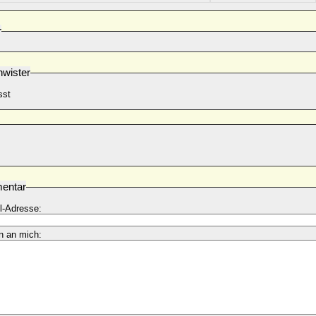
r
wister
sst
entar
l-Adresse:
n an mich: