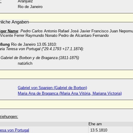
:
Aranjuez
Rio de Janeiro
nliche Angaben
diger Name
:
Pedro Carlos
Antonio Rafael José Javier Francisco Juan Nepom
 Vicente Ferrer Raymundo Nonato Pedro de Alcantaro Fernando
eßung
Rio de Janeiro 13.05.1810:
ria Teresa von Portugal (*29.4.1793 +17.1.1874):
 Gabriel de Borbon y de Braganza (1811-1875)
natürlich
Gabriel von Spanien (Gabriel de Borbon)
Maria Ana de Braganca (Maria Ana Vitória, Mariana Victoria)
ziehungen:
Ehe am
resa von Portugal
13.5.1810