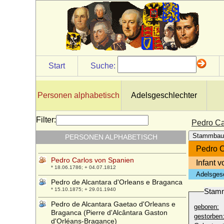
Pauline zu Schwarzenberg
* 20.03.1798; + 18.06.1821
Pavlos I. von Griechenland (Paul I. von
Griechenland)
* 14.12.1901; + 06.03.1964
Pavlos von Griechenland
* 20.05.1967;
Start
Suche:
Pawel Alexandrowitsch Tschawtschawadse
(Paul Aleksandrovich Chavchavadze)
* 1899; + 08.07.1971
Personen alphabetisch
Adelsgeschlechter
Paxius de Tassis de Cornello (Pasius de
Tassis de Cornello)
Filter:
Pedro Ca
* unbekannt; + 1496
Stammbau
PERSONEN ALPHABETISCH
Pedro Álvarez de Toledo
* 1484; + 1553
Pedro C
Pedro Carlos von Spanien
Infant 
* 18.06.1786; + 04.07.1812
Adelsges
Pedro de Alcantara d'Orleans e Braganca
* 15.10.1875; + 29.01.1940
Stam
Pedro de Alcantara Gaetao d'Orleans e
geboren:
Braganca (Pierre d'Alcântara Gaston
gestorben
d'Orléans-Bragance)