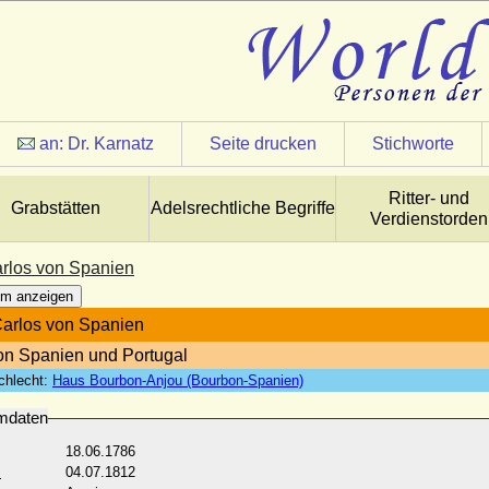
an:
Dr. Karnatz
Seite drucken
Stichworte
Ritter- und
Grabstätten
Adelsrechtliche Begriffe
Verdienstorden
rlos von Spanien
m anzeigen
arlos von Spanien
von Spanien und Portugal
chlecht:
Haus Bourbon-Anjou (Bourbon-Spanien)
mdaten
18.06.1786
:
04.07.1812