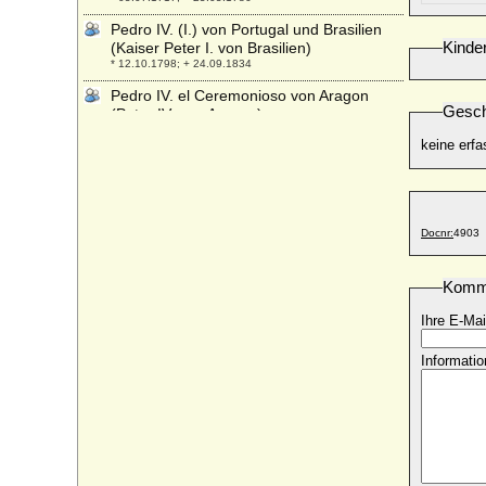
Pedro IV. (I.) von Portugal und Brasilien
Kinde
(Kaiser Peter I. von Brasilien)
* 12.10.1798; + 24.09.1834
Pedro IV. el Ceremonioso von Aragon
Gesch
(Peter IV. von Aragon)
* 05.09.1319; + 05.01.1387
keine erfa
Pedro Luis de Borja (Pier Luigi de Borgia)
* 1458/1460; + 1488 (1491 ?)
Pedro V. von Portugal
* 16.09.1837; + 11.11.1861
Docnr:
4903
Penelope Jane Coates (Susan Penelope
Jane Coates)
Komm
* 23.10.1959;
Ihre E-Mai
Penelope Meredith Eastwood
* 16.04.1953;
Informatio
Penelope Thompson (Penny Thompson)
* 17.03.1966;
Per-Edvard Lithander
* 10.09.45;
Perejaslawa von Galizien (Perejaslawa
Danilowna Galickaja)