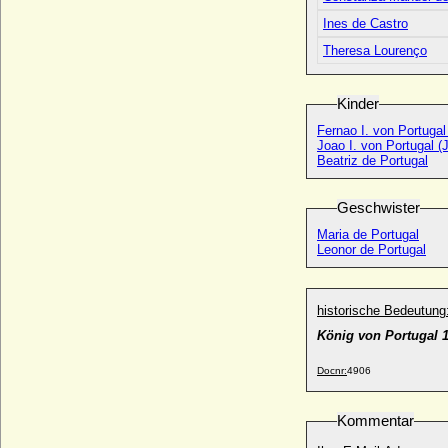
Petar II. Petrovic Njego? (Peter II.) von
Ines de Castro
Montenegro
* 13.11.1813; + 31.10.1851
Theresa Lourenço
Petar II. von Jugoslawien (Peter II. von
Jugoslawien)
Kinder
* 06.09.1923; + 03.11.1970
Peter Alexandrowitsch von Oldenburg
Fernao I. von Portugal
Joao I. von Portugal (
* 21.11.1868; + 11.03.1924
Beatriz de Portugal
Peter August von Schleswig-Holstein-
Sonderburg-Beck
Geschwister
* 07.12.1697; + 24.02.1775
Maria de Portugal
Peter August von Schönberg
Leonor de Portugal
* 07.11.1732; + 24.09.1791
Peter Biron von Kurland, Herzog
* 15.02.1724; + 13.01.1800
historische Bedeutung
Peter Christian von Kleist, Oberst
König von Portugal 
* 09.11.1727; + 21.11.1777
Peter Dorner
Docnr:
4906
* 19.02.1972;
Peter Ernst I. von Mansfeld-Vorderort-
Kommentar
Friedeburg
* 12.08.1517; + 23.05.1604