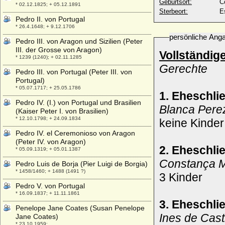
Geburtsort:
C
* 02.12.1825; + 05.12.1891
Sterbeort:
E
Pedro II. von Portugal
* 26.4.1648; + 9.12.1706
persönliche Ang
Pedro III. von Aragon und Sizilien (Peter
III. der Grosse von Aragon)
Vollständig
* 1239 (1240); + 02.11.1285
Gerechte
Pedro III. von Portugal (Peter III. von
Portugal)
* 05.07.1717; + 25.05.1786
1. Eheschli
Pedro IV. (I.) von Portugal und Brasilien
Blanca Perez
(Kaiser Peter I. von Brasilien)
* 12.10.1798; + 24.09.1834
keine Kinder
Pedro IV. el Ceremonioso von Aragon
(Peter IV. von Aragon)
2. Eheschli
* 05.09.1319; + 05.01.1387
Constança Ma
Pedro Luis de Borja (Pier Luigi de Borgia)
* 1458/1460; + 1488 (1491 ?)
3 Kinder
Pedro V. von Portugal
* 16.09.1837; + 11.11.1861
3. Eheschli
Penelope Jane Coates (Susan Penelope
Ines de Cast
Jane Coates)
* 23.10.1959;