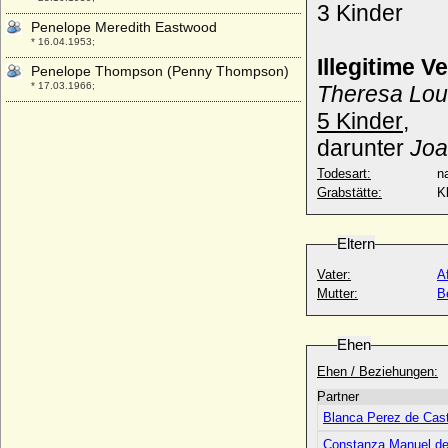
3 Kinder
Penelope Meredith Eastwood
* 16.04.1953;
Illegitime 
Penelope Thompson (Penny Thompson)
* 17.03.1966;
Theresa Lou
Per-Edvard Lithander
5 Kinder
,
* 10.09.45;
darunter
Joa
Perejaslawa von Galizien (Perejaslawa
Todesart:
na
Danilowna Galickaja)
+ 12.04.1283
Grabstätte:
K
Perenelle de Joigny (Peronette de Joigny)
+ 1282
Eltern
Peronette von Steinfurt
Vater:
A
* um 1359; + nach 29.09.1404
Mutter:
B
Persida Nenadovic
* 13.02.1813; + 29.03.1873
Ehen
Petar I. (Peter I.) von Montenegro
* 04.04.1747; + 31.10.1830
Ehen / Beziehungen:
Petar I. Karadjordjevic von Serbien (Peter
Partner
I. von Serbien)
Blanca Perez de Cast
* 29.06.1844; + 16.08.1921
Constanza Manuel de 