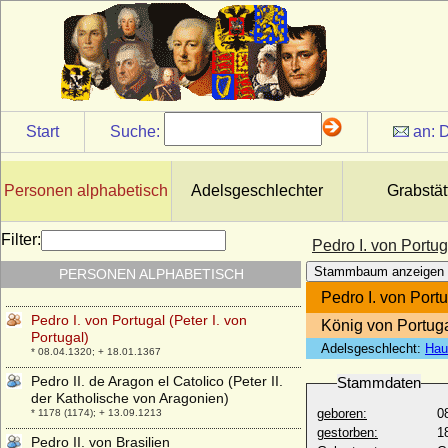
Pedro Álvarez de Toledo
* 1484; + 1553
Pedro Carlos von Spanien
* 18.06.1786; + 04.07.1812
Pedro de Alcantara d'Orleans e Braganca
* 15.10.1875; + 29.01.1940
Start
Suche:
an:
D
Pedro de Alcantara Gaetao d'Orleans e
Braganca (Pierre d'Alcântara Gaston
d'Orléans-Bragance)
* 19.02.1913; + 27.12.2007
Personen alphabetisch
Adelsgeschlechter
Grabstät
Pedro de Portugal
* 09.12.1392; + 20.05.1449
Filter:
Pedro I. von Portug
Pedro I. de Castilla y León (Pedro I. der
Stammbaum anzeigen
PERSONEN ALPHABETISCH
Grausame)
* 30.08.1334; + 23.03.1369
Pedro I. von Portu
Pedro I. von Portugal (Peter I. von
König von Portuga
Portugal)
Adelsgeschlecht:
Hau
* 08.04.1320; + 18.01.1367
Pedro II. de Aragon el Catolico (Peter II.
Stammdaten
der Katholische von Aragonien)
geboren:
0
* 1178 (1174); + 13.09.1213
gestorben:
1
Pedro II. von Brasilien