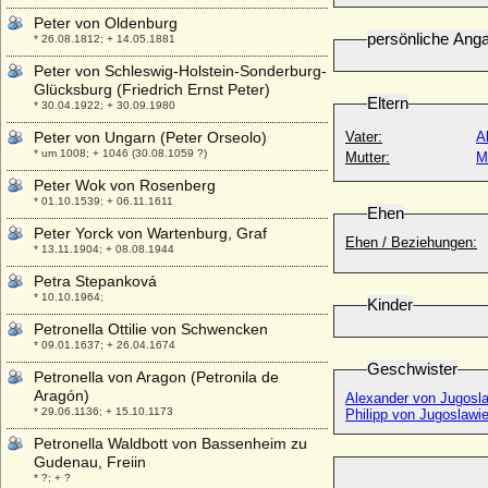
Peter von Oldenburg
persönliche Ang
* 26.08.1812; + 14.05.1881
Peter von Schleswig-Holstein-Sonderburg-
Glücksburg (Friedrich Ernst Peter)
Eltern
* 30.04.1922; + 30.09.1980
Peter von Ungarn (Peter Orseolo)
Vater:
A
* um 1008; + 1046 (30.08.1059 ?)
Mutter:
M
Peter Wok von Rosenberg
* 01.10.1539; + 06.11.1611
Ehen
Peter Yorck von Wartenburg, Graf
Ehen / Beziehungen:
* 13.11.1904; + 08.08.1944
Petra Stepanková
* 10.10.1964;
Kinder
Petronella Ottilie von Schwencken
* 09.01.1637; + 26.04.1674
Geschwister
Petronella von Aragon (Petronila de
Aragón)
Alexander von Jugosla
* 29.06.1136; + 15.10.1173
Philipp von Jugoslawi
Petronella Waldbott von Bassenheim zu
Gudenau, Freiin
* ?; + ?