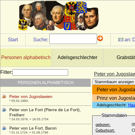
Peter Philipp von Dernbach, Fürstbischof
* 01.07.1619; + 23.04.1683
Peter Sedlnitzky von Choltitz, Freiherr
* 1549 ?; + gest. 1619 ?
Peter von der Marwitz (Peter d. Ä. von der
Marwitz)
Start
Suche:
an:
D
* um 1508; + 28.03.1557
Peter von Dohna
* 1482/1483; + 18.01.1553
Personen alphabetisch
Adelsgeschlechter
Grabstät
Peter von Grumbkow
* 1438; + 1491
Filter:
Peter von Jugosla
Peter von Itzenplitz (Peter Alexander von
Stammbaum anzeigen
PERSONEN ALPHABETISCH
Itzenplitz), Graf
* 24.08.1769; + 18.09.1834
Peter von Jugosl
Peter von Jugoslawien
Prinz von Jugosl
* 05.02.1980;
Adelsgeschlecht:
Hau
Peter von Le Fort (Pierre de Le Fort),
Freiherr
Stammdaten
* 24.03.1676; + 18.05.1754
geboren:
0
Peter von Le Fort, Baron
Geburtsort:
C
* 01.11.1724; + 01.08.1796