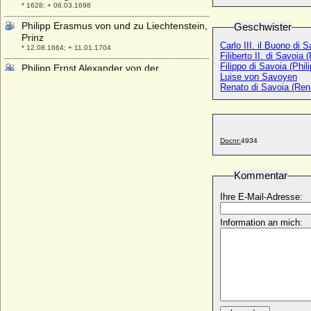
* 1628; + 06.03.1698
Philipp Erasmus von und zu Liechtenstein,
Geschwister
Prinz
Carlo III. il Buono di 
* 12.08.1664; + 11.01.1704
Filiberto II. di Savoia 
Filippo di Savoia (Ph
Philipp Ernst Alexander von der
Luise von Savoyen
Schulenburg, Graf
Renato di Savoia (Ren
* 27.01.1762; + 17.10.1820
Philipp Ernst von Daun, Reichsgraf
* um 1600 ?; + 08.01.1671
Philipp Ernst von Hohenlohe-Langenburg
Docnr:
4934
* 11.08.1584; + 29.01.1628
Philipp Ernst von Mansfeld-Vorderort-
Kommentar
Artern
* 11.05.1560; + 15.09.1631
Ihre E-Mail-Adresse:
Philipp Ernst von Schleswig-Holstein-
Information an mich:
Sonderburg-Glücksburg
* 05.05.1673; + 12.11.1729
Philipp Ernst zu Hohenlohe-Waldenburg-
Schillingsfürst
* 29.12.1663; + 29.11.1759
Philipp Ernst zu Schaumburg-Lippe
* 26.07.1928; + 28.08.2003