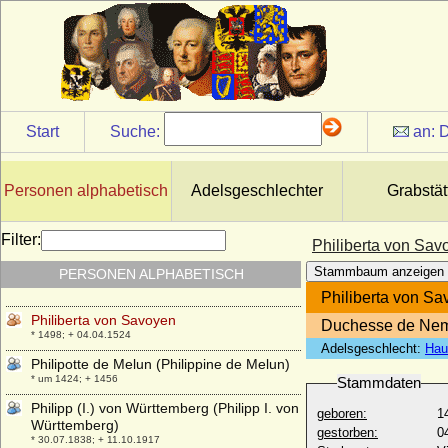
* 10.10.1964;
Petronella Ottilie von Schwencken
* 09.01.1637; + 26.04.1674
Petronella von Aragon (Petronila de
Aragón)
* 29.06.1136; + 15.10.1173
Start
Suche:
an:
D
Petronella Waldbott von Bassenheim zu
Gudenau, Freiin
* ?; + ?
Personen alphabetisch
Adelsgeschlechter
Grabstät
Petronilla von Holland (Gertrud von
Oberlothringen, Gertrud von Elsass,
Gertrud von Sachsen)
Filter:
Philiberta von Sav
* um 1078/1082; + 23.05.1144
Stammbaum anzeigen
PERSONEN ALPHABETISCH
Philibert von Baden-Baden
* 22.01.1536; + 03.10.1569
Philiberta von S
Philiberta von Savoyen
Duchesse de Ne
* 1498; + 04.04.1524
Adelsgeschlecht:
Hau
Philipotte de Melun (Philippine de Melun)
* um 1424; + 1456
Stammdaten
Philipp (I.) von Württemberg (Philipp I. von
geboren:
1
Württemberg)
gestorben:
0
* 30.07.1838; + 11.10.1917