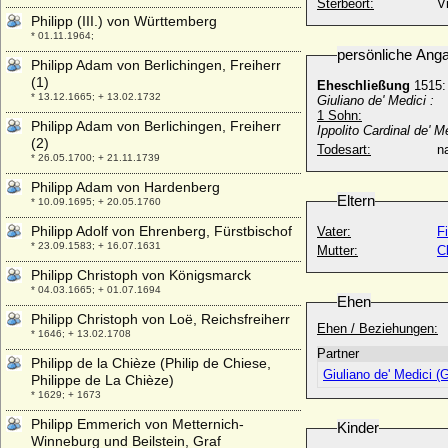
Sterbeort:
Vi
Philipp (III.) von Württemberg
* 01.11.1964;
persönliche Ang
Philipp Adam von Berlichingen, Freiherr
(1)
Eheschließung
1515
* 13.12.1665; + 13.02.1732
Giuliano de' Medici :
1 Sohn:
Philipp Adam von Berlichingen, Freiherr
Ippolito Cardinal de' M
(2)
Todesart:
na
* 26.05.1700; + 21.11.1739
Philipp Adam von Hardenberg
Eltern
* 10.09.1695; + 20.05.1760
Philipp Adolf von Ehrenberg, Fürstbischof
Vater:
* 23.09.1583; + 16.07.1631
Mutter:
C
Philipp Christoph von Königsmarck
* 04.03.1665; + 01.07.1694
Ehen
Philipp Christoph von Loë, Reichsfreiherr
Ehen / Beziehungen:
* 1646; + 13.02.1708
Partner
Philipp de la Chièze (Philip de Chiese,
Giuliano de' Medici (G
Philippe de La Chièze)
* 1629; + 1673
Philipp Emmerich von Metternich-
Kinder
Winneburg und Beilstein, Graf