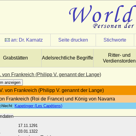
an:
Dr. Karnatz
Seite drucken
Stichworte
Ritter- und
Grabstätten
Adelsrechtliche Begriffe
Verdienstorden
. von Frankreich (Philipp V. genannt der Lange)
m anzeigen
 V. von Frankreich (Philipp V. genannt der Lange)
on Frankreich (Roi de France) und König von Navarra
chlecht:
Kapetinger (Les Capétiens)
mdaten
17.11.1291
:
03.01.1322