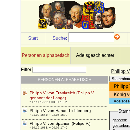
Philipp Reinhard I. zu Solms-Hohensolms,
Graf
* 24.07.1593; + 18.06.1635
Philipp Reinhard II. zu Solms-Hohensolms
* 18.06.1615; + 20.07.1665
Philipp Reinhard von Hanau-Lichtenberg
Start
Suche:
(Philipp Reinhard von Hanau-
Münzenberg)
* 02.08.1664; + 04.10.1712
Personen alphabetisch
Adelsgeschlechter
Philipp Reinhard zu Solms-Hohensolms-
Lich, Fürst
* 27.11.1934; + 28.07.2015*
Filter:
Philipp V
Philipp Sigismund von Veltheim (Philipp
Stammbau
PERSONEN ALPHABETISCH
Sigmund von Veltheim)
* 20.10.1600; + 24.05.1646
Philipp
Philipp V. von Frankreich (Philipp V.
König v
genannt der Lange)
Adelsges
* 17.11.1291; + 03.01.1322
Philipp V. von Hanau-Lichtenberg
Stam
* 21.02.1541; + 02.06.1599
geboren:
Philipp V. von Spanien (Felipe V.)
gestorben
* 19.12.1683; + 09.07.1746