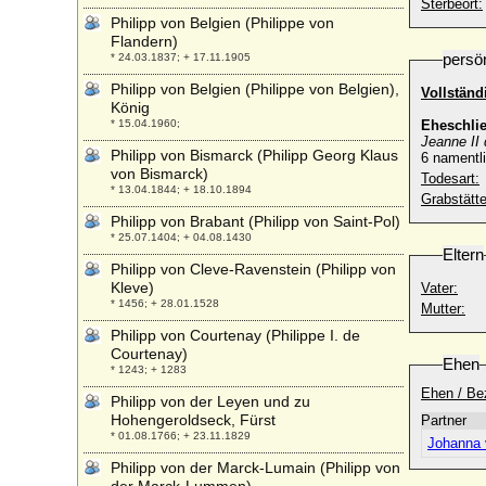
Sterbeort:
Philipp von Belgien (Philippe von
Flandern)
persö
* 24.03.1837; + 17.11.1905
Philipp von Belgien (Philippe von Belgien),
Vollstän
König
* 15.04.1960;
Eheschli
Jeanne II 
Philipp von Bismarck (Philipp Georg Klaus
6 namentli
von Bismarck)
Todesart:
* 13.04.1844; + 18.10.1894
Grabstätte
Philipp von Brabant (Philipp von Saint-Pol)
* 25.07.1404; + 04.08.1430
Eltern
Philipp von Cleve-Ravenstein (Philipp von
Kleve)
Vater:
* 1456; + 28.01.1528
Mutter:
Philipp von Courtenay (Philippe I. de
Courtenay)
Ehen
* 1243; + 1283
Ehen / Be
Philipp von der Leyen und zu
Hohengeroldseck, Fürst
Partner
* 01.08.1766; + 23.11.1829
Johanna 
Philipp von der Marck-Lumain (Philipp von