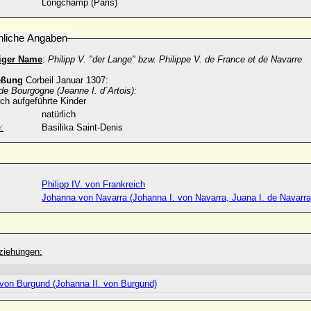
Longchamp (Paris)
nliche Angaben
diger Name
:
Philipp V. "der Lange" bzw. Philippe V. de France et de Navarre
eßung
Corbeil Januar 1307:
de Bourgogne (Jeanne I. d´Artois):
ch aufgeführte Kinder
natürlich
:
Basilika Saint-Denis
Philipp IV. von Frankreich
Johanna von Navarra (Johanna I. von Navarra, Juana I. de Navarra
ziehungen:
von Burgund (Johanna II. von Burgund)