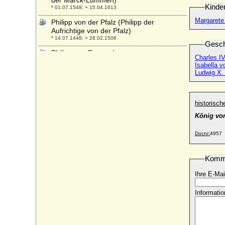
der Marck-Lummen)
Kinde
* 01.07.1548; + 15.04.1613
Margarete
Philipp von der Pfalz (Philipp der
Aufrichtige von der Pfalz)
* 14.07.1448; + 28.02.1508
Gesch
Philipp von Egmond
Charles IV
* 1558; + 14.03.1590
Isabella v
Ludwig X. 
Philipp von Hessen
* 06.11.1896; + 25.10.1980
Philipp von Hessen
historisc
* 17.09.1970;
König vo
Philipp von Hessen-Homburg
* 11.03.1779; + 15.12.1846
Docnr:
4957
Philipp von Hessen-Philippsthal
* 14.12.1655; + 18.06.1721
Komm
Philipp von Hohenlohe-Langenburg, Fürst
* 20.01.1970;
Ihre E-Mai
Philipp von Jugoslawien
Informatio
* 15.01.1982;
Philipp von Preußen
* 03.07.1986;