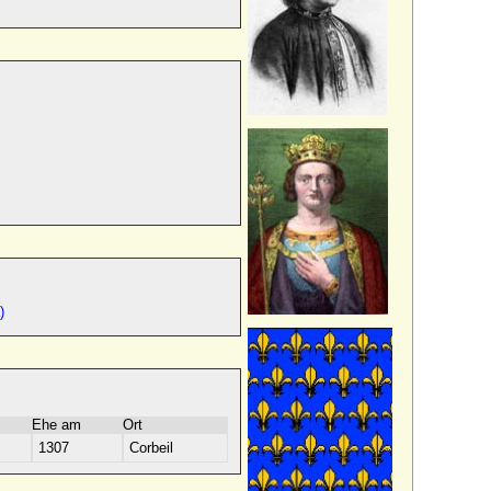
)
Ehe am
Ort
1307
Corbeil