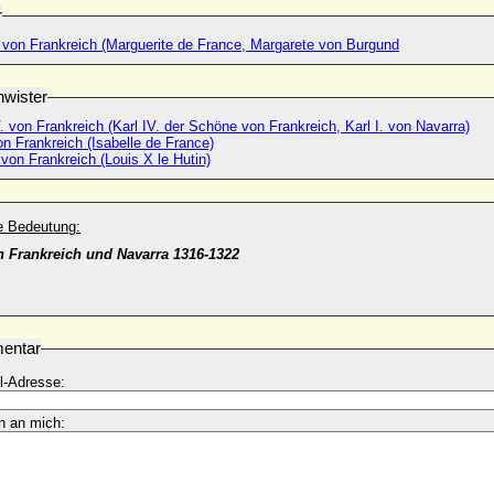
r
 von Frankreich (Marguerite de France, Margarete von Burgund
wister
. von Frankreich (Karl IV. der Schöne von Frankreich, Karl I. von Navarra)
on Frankreich (Isabelle de France)
von Frankreich (Louis X le Hutin)
he Bedeutung:
n Frankreich und Navarra 1316-1322
entar
l-Adresse:
n an mich: