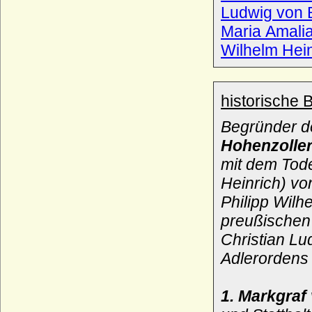
Ludwig von 
Philippe de Bourgogne (Philippe
Monsieur)
Maria Amali
* 10.11.1323; + 10.08.1346
Wilhelm Hein
Philippe de Bourgogne (Philipp von
Nevers)
* 1389; + 25.10.1415
historische 
Philippe de Croy (Philippe de Croy-
Chimay)
Begründer d
* 1434; + 18.09.1482
Hohenzolle
Philippe de Croy (Philippe de Croy-Solre)
* 1562; + 04.02.1612
mit dem Tode
Philippe Emmanuel de Croy-Solre
Heinrich) v
* 1611; + 21.01.1670
Philipp Wilh
Philippe Emmanuel Ferdinand Francois de
Croy, Fürst
preußischen 
* 29.10.1641; + 22.12.1718
Christian L
Philippe Francois de Croy-Solre
Adlerordens
* 1610; + 19.06.1650
Philippe Hurepel de Clermont (Philippe de
France)
1. Markgra
* 1200; + 19.07.1234