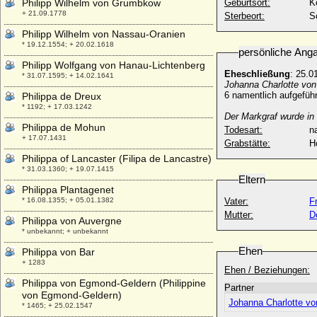
Philipp Wilhelm von Grumbkow
Geburtsort:
K
+ 21.09.1778
Sterbeort:
S
Philipp Wilhelm von Nassau-Oranien
* 19.12.1554; + 20.02.1618
persönliche Ang
Philipp Wolfgang von Hanau-Lichtenberg
Eheschließung
: 25.0
* 31.07.1595; + 14.02.1641
Johanna Charlotte von
6 namentlich aufgefüh
Philippa de Dreux
* 1192; + 17.03.1242
Der Markgraf wurde in
Philippa de Mohun
Todesart:
na
+ 17.07.1431
Grabstätte:
H
Philippa of Lancaster (Filipa de Lancastre)
* 31.03.1360; + 19.07.1415
Eltern
Philippa Plantagenet
* 16.08.1355; + 05.01.1382
Vater:
F
Mutter:
D
Philippa von Auvergne
* unbekannt; + unbekannt
Ehen
Philippa von Bar
+ 1283
Ehen / Beziehungen:
Philippa von Egmond-Geldern (Philippine
Partner
von Egmond-Geldern)
Johanna Charlotte v
* 1465; + 25.02.1547