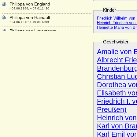
Philippa von England
* 04.06.1394; + 07.01.1430
Kinder
Philippa von Hainault
Friedrich Wilhelm vo
* 24.06.1311; + 15.08.1369
Heinrich Friedrich vo
Henriette Maria von 
Philippa von Luxemburg
* 1252; + 06.04.1311
Geschwister
Philippa von Toulouse
* um 1073; + 28.11.1117
Amalie von 
Philippe Alexandre Emmanuel de Croy-
Albrecht Fri
Solre, Fürst
Brandenbur
* 28.12.1676 (Taufe); + 31.10.1723
Christian L
Philippe Alphonse Achache
* 25.03.1948;
Dorothea vo
Philippe Antoine d'Ornano
* 17.01.1784; + 13.10.1863
Friedrich I. 
Philippe d'Artois
Preußen)
* um 1358; + 16.06.1397
Heinrich vo
Philippe de Bethune
+ 1649
Karl von 
Philippe de Bourbon-Busset
Karl Emil v
* 1499; + 10.08.1557