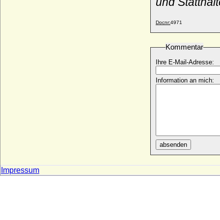
und Statthal
Philippe I. d'Artois
* 1269; + 11.09.1298
Docnr:
4971
Philippe I. de Bourgogne (Philippe I. de
Rouvres)
* 1346; + 21.11.1361
Kommentar
Philippe I. von Orleans
Ihre E-Mail-Adresse:
* 21.09.1640; + 08.06.1701
Philippe I. de Croy
Information an mich:
* 1435; + 1511
Philippe II. von Orleans
* 02.08.1674; + 02.12.1723
Philippe II. de Croy
* 1496; + 1549
Philippe II. de Bourgogne (Philippe le
absenden
Hardi, Philipp II. der Kühne)
* 15.01.1342; + 27.04.1404
Impressum
Philippe III. de Croy
* 10.07.1526; + 11.12.1595
Philippe III. de Navarre (Philippe de
France-Evreux, Philipp III. von Navarra)
* 27.03.1301; + 23.09.1343