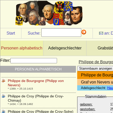
* 28.12.1676 (Taufe); + 31.10.1723
Philippe Alphonse Achache
* 25.03.1948;
Philippe Antoine d'Ornano
* 17.01.1784; + 13.10.1863
Philippe d'Artois
Start
Suche:
an:
D
* um 1358; + 16.06.1397
Philippe de Bethune
+ 1649
Personen alphabetisch
Adelsgeschlechter
Grabstät
Philippe de Bourbon-Busset
* 1499; + 10.08.1557
Filter:
Philippe de Bourgo
Philippe de Bourgogne (Philippe
Stammbaum anzeigen
PERSONEN ALPHABETISCH
Monsieur)
* 10.11.1323; + 10.08.1346
Philippe de Bourg
Philippe de Bourgogne (Philipp von
Graf von Nevers u
Nevers)
Adelsgeschlecht:
Hau
* 1389; + 25.10.1415
Philippe de Croy (Philippe de Croy-
Stammdaten
Chimay)
geboren:
1
* 1434; + 18.09.1482
gestorben:
2
Philippe de Croy (Philippe de Croy-Solre)