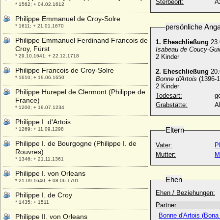
Sterbeort:
A
* 1562; + 04.02.1612
Philippe Emmanuel de Croy-Solre
persönliche Ang
* 1611; + 21.01.1670
Philippe Emmanuel Ferdinand Francois de
1. Eheschließung
23.
Croy, Fürst
Isabeau de Coucy-Gui
* 29.10.1641; + 22.12.1718
2 Kinder
Philippe Francois de Croy-Solre
2. Eheschließung
20.
* 1610; + 19.06.1650
Bonne d'Artois
(1396-1
2 Kinder
Philippe Hurepel de Clermont (Philippe de
Todesart:
g
France)
Grabstätte:
A
* 1200; + 19.07.1234
Philippe I. d'Artois
Eltern
* 1269; + 11.09.1298
Philippe I. de Bourgogne (Philippe I. de
Vater:
P
Rouvres)
Mutter:
M
* 1346; + 21.11.1361
Philippe I. von Orleans
Ehen
* 21.09.1640; + 08.06.1701
Ehen / Beziehungen:
Philippe I. de Croy
* 1435; + 1511
Partner
Bonne d'Artois (Bona 
Philippe II. von Orleans