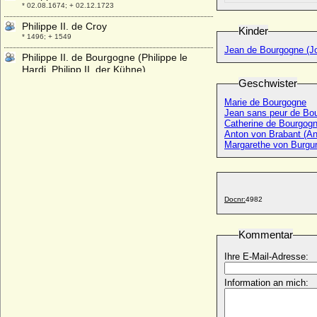
* 02.08.1674; + 02.12.1723
Philippe II. de Croy
Kinder
* 1496; + 1549
Jean de Bourgogne (J
Philippe II. de Bourgogne (Philippe le
Hardi, Philipp II. der Kühne)
* 15.01.1342; + 27.04.1404
Geschwister
Philippe III. de Croy
Marie de Bourgogne
* 10.07.1526; + 11.12.1595
Jean sans peur de Bo
Catherine de Bourgog
Philippe III. de Navarre (Philippe de
Anton von Brabant (An
France-Evreux, Philipp III. von Navarra)
Margarethe von Burgun
* 27.03.1301; + 23.09.1343
Philippe III. der Gute von Burgund
(Philippe III. le Bon)
* 30.06.1396; + 15.06.1467
Docnr:
4982
Philippe III. von Frankreich (Philipp III. der
Kühne, Philippe le Hardi)
Kommentar
* 30.04.1245; + 05.10.1285
Ihre E-Mail-Adresse:
Philippe Junot
* 19.04.1940;
Information an mich:
Philippe Poniatowski
* 22.05.1923;