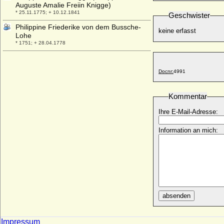
Auguste Amalie Freiin Knigge)
* 25.11.1775; + 10.12.1841
Geschwister
Philippine Friederike von dem Bussche-
keine erfasst
Lohe
* 1751; + 28.04.1778
Philippine Henriette von Hohenlohe-
Langenburg
Docnr:
4991
* 15.11.1679; + 14.01.1751
Philippine Johanna Elisabeth von
Kommentar
Ernsthausen
* 1768; + 1828
Ihre E-Mail-Adresse:
Philippine Louise zu Stolberg-Gedern
* 20.10.1705; + 01.11.1744
Information an mich:
Philippine Luise von Wackenitz (Philippine
Luise von Wakenitz)
* 19.03.1696; + 14.02.1778
Philippine von Wrede, Freiin
* 04.03.1734; + 08.03.1804
Philippine Welser
absenden
* 1527; + 24.04.1580
Philippine zu Isenburg und Büdingen in
Impressum
Philippseich