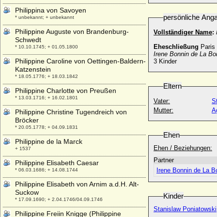
Philippina von Savoyen
persönliche Ang
* unbekannt; + unbekannt
Philippine Auguste von Brandenburg-
Vollständiger Name
:
Schwedt
Eheschließung
Paris
* 10.10.1745; + 01.05.1800
Irene Bonnin de La Bo
Philippine Caroline von Oettingen-Baldern-
3 Kinder
Katzenstein
* 18.05.1776; + 18.03.1842
Eltern
Philippine Charlotte von Preußen
* 13.03.1716; + 16.02.1801
Vater:
S
Mutter:
A
Philippine Christine Tugendreich von
Bröcker
* 20.05.1778; + 04.09.1831
Ehen
Philippine de la Marck
Ehen / Beziehungen:
+ 1537
Partner
Philippine Elisabeth Caesar
Irene Bonnin de La B
* 06.03.1686; + 14.08.1744
Philippine Elisabeth von Arnim a.d.H. Alt-
Suckow
Kinder
* 17.09.1690; + 2.04.1746/04.09.1746
Stanislaw Poniatowski
Philippine Freiin Knigge (Philippine