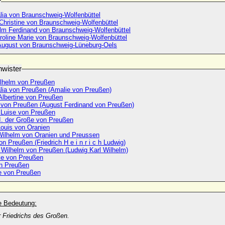
r
ia von Braunschweig-Wolfenbüttel
 Christine von Braunschweig-Wolfenbüttel
elm Ferdinand von Braunschweig-Wolfenbüttel
roline Marie von Braunschweig-Wolfenbüttel
 August von Braunschweig-Lüneburg-Oels
wister
lhelm von Preußen
ia von Preußen (Amalie von Preußen)
Albertine von Preußen
 von Preußen (August Ferdinand von Preußen)
e Luise von Preußen
II. der Große von Preußen
Louis von Oranien
 Wilhelm von Oranien und Preussen
Heinrich von Preußen (Friedrich H e i n r i c h Ludwig)
l Wilhelm von Preußen (Ludwig Karl Wilhelm)
ike von Preußen
n Preußen
e von Preußen
he Bedeutung:
 Friedrichs des Großen.