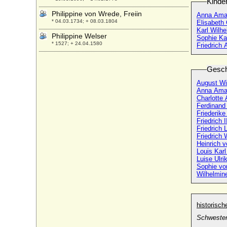
Kinde
Philippine von Wrede, Freiin
Anna Amal
* 04.03.1734; + 08.03.1804
Elisabeth
Karl Wilh
Philippine Welser
Sophie Ka
* 1527; + 24.04.1580
Friedrich
Philippine zu Isenburg und Büdingen in
Philippseich
Gesch
* 19.02.1798; + 23.04.1877
August Wi
Philippos von Griechenland
Anna Amal
* 26.04.1986;
Charlotte 
Ferdinand
Pia di Borbone-Due Sicilie
Friederik
* 02.08.1849; + 29.09.1882
Friedrich 
Friedrich 
Pierfrancesco di Lorenzo de'Medici der
Friedrich
Jüngere (Pierfrancesco II. de'Medici)
* 1487; + 1525
Louis Kar
Luise Ulr
Pier Luigi Farnese der Ältere
Sophie vo
* um 1435; + 1487
Wilhelmin
Pier Luigi Farnese (Piero Lodovico
Farnese)
* 19.11.1503; + 10.09.1547
historisc
Piero Francesco de' Medici (Pierfrancesco
Schwester
il Vecchio de'Medici)