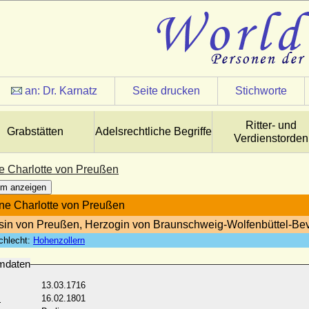
an:
Dr. Karnatz
Seite drucken
Stichworte
Ritter- und
Grabstätten
Adelsrechtliche Begriffe
Verdienstorden
ne Charlotte von Preußen
m anzeigen
ine Charlotte von Preußen
sin von Preußen, Herzogin von Braunschweig-Wolfenbüttel-Be
chlecht:
Hohenzollern
mdaten
13.03.1716
:
16.02.1801