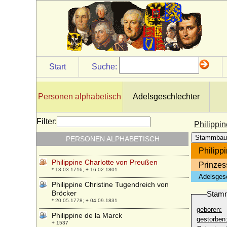
Philippe Poniatowski
* 22.05.1923;
Philippe VI. von Frankreich
* 1293; + 22.08.1350
Philippina Sabina zu Hohenlohe-
Waldenburg-Schillingsfürst
* 06.02.1620; + 24.11.1681
Start
Suche:
Philippina von Savoyen
* unbekannt; + unbekannt
Personen alphabetisch
Adelsgeschlechter
Philippine Auguste von Brandenburg-
Schwedt
* 10.10.1745; + 01.05.1800
Filter:
Philippi
Philippine Caroline von Oettingen-Baldern-
Stammbau
PERSONEN ALPHABETISCH
Katzenstein
* 18.05.1776; + 18.03.1842
Philipp
Philippine Charlotte von Preußen
Prinzes
* 13.03.1716; + 16.02.1801
Adelsges
Philippine Christine Tugendreich von
Bröcker
Stam
* 20.05.1778; + 04.09.1831
geboren:
Philippine de la Marck
gestorben
+ 1537