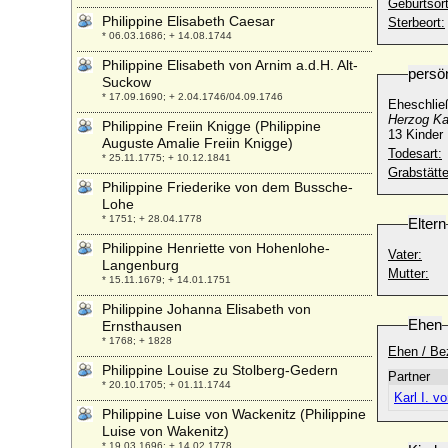
Geburtsort
Philippine Elisabeth Caesar
Sterbeort:
* 06.03.1686; + 14.08.1744
Philippine Elisabeth von Arnim a.d.H. Alt-
persö
Suckow
* 17.09.1690; + 2.04.1746/04.09.1746
Eheschlie
Herzog Ka
Philippine Freiin Knigge (Philippine
13 Kinder
Auguste Amalie Freiin Knigge)
Todesart:
* 25.11.1775; + 10.12.1841
Grabstätte
Philippine Friederike von dem Bussche-
Lohe
* 1751; + 28.04.1778
Eltern
Philippine Henriette von Hohenlohe-
Vater:
Langenburg
Mutter:
* 15.11.1679; + 14.01.1751
Philippine Johanna Elisabeth von
Ehen
Ernsthausen
* 1768; + 1828
Ehen / Be
Philippine Louise zu Stolberg-Gedern
Partner
* 20.10.1705; + 01.11.1744
Karl I. 
Philippine Luise von Wackenitz (Philippine
Luise von Wakenitz)
* 19.03.1696; + 14.02.1778