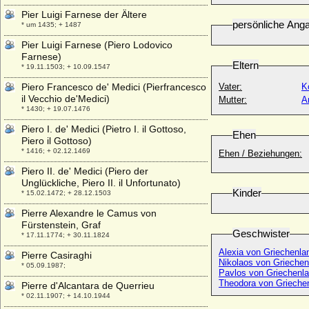
Pier Luigi Farnese der Ältere
persönliche Ang
* um 1435; + 1487
Pier Luigi Farnese (Piero Lodovico
Farnese)
Eltern
* 19.11.1503; + 10.09.1547
Piero Francesco de' Medici (Pierfrancesco
Vater:
K
il Vecchio de'Medici)
Mutter:
A
* 1430; + 19.07.1476
Piero I. de' Medici (Pietro I. il Gottoso,
Ehen
Piero il Gottoso)
* 1416; + 02.12.1469
Ehen / Beziehungen:
Piero II. de' Medici (Piero der
Unglückliche, Piero II. il Unfortunato)
Kinder
* 15.02.1472; + 28.12.1503
Pierre Alexandre le Camus von
Fürstenstein, Graf
Geschwister
* 17.11.1774; + 30.11.1824
Alexia von Griechenla
Pierre Casiraghi
Nikolaos von Griechen
* 05.09.1987;
Pavlos von Griechenl
Theodora von Grieche
Pierre d'Alcantara de Querrieu
* 02.11.1907; + 14.10.1944