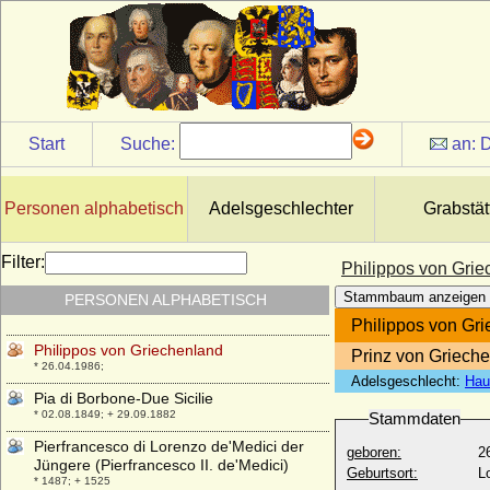
Philippine Johanna Elisabeth von
Ernsthausen
* 1768; + 1828
Philippine Louise zu Stolberg-Gedern
* 20.10.1705; + 01.11.1744
Philippine Luise von Wackenitz (Philippine
Luise von Wakenitz)
Start
Suche:
an:
D
* 19.03.1696; + 14.02.1778
Philippine von Wrede, Freiin
* 04.03.1734; + 08.03.1804
Personen alphabetisch
Adelsgeschlechter
Grabstät
Philippine Welser
* 1527; + 24.04.1580
Filter:
Philippos von Gri
Philippine zu Isenburg und Büdingen in
Stammbaum anzeigen
PERSONEN ALPHABETISCH
Philippseich
* 19.02.1798; + 23.04.1877
Philippos von Gr
Philippos von Griechenland
Prinz von Griech
* 26.04.1986;
Adelsgeschlecht:
Hau
Pia di Borbone-Due Sicilie
* 02.08.1849; + 29.09.1882
Stammdaten
Pierfrancesco di Lorenzo de'Medici der
geboren:
2
Jüngere (Pierfrancesco II. de'Medici)
Geburtsort:
L
* 1487; + 1525