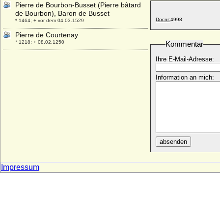
Pierre de Bourbon-Busset (Pierre bâtard
de Bourbon), Baron de Busset
Docnr:
4998
* 1464; + vor dem 04.03.1529
Pierre de Courtenay
* 1218; + 08.02.1250
Kommentar
Pierre de Dreux (Pierre Mauclerc, Pierre I.
Ihre E-Mail-Adresse:
de Bretagne, Peter von Braine)
* 1191; + 06.07.1250
Information an mich:
Pierre de France (Peter von Frankreich)
* 1251; + 05.04.1284
Pierre de Polignac (Pierre Grimaldi)
* 24.10.1895; + 10.11.1964
Pierre I. de Bourbon
* 1311; + 19.09.1356
absenden
Pierre I. de Courtenay (Peter I. von
Courtenay)
Impressum
* 1126; + 10.04.1183
Pierre I. de Luxembourg-Saint-Pol
* 1390; + 31.08.1433
Pierre II. de Bourbon (Pierre de Beaujeu)
* 01.12.1438; + 10.10.1503