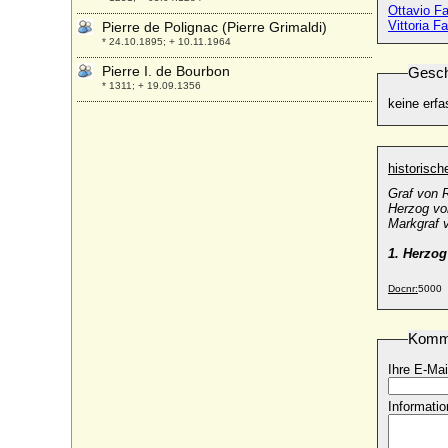
Ottavio F
Vittoria F
Pierre de Polignac (Pierre Grimaldi)
* 24.10.1895; + 10.11.1964
Pierre I. de Bourbon
Gesch
* 1311; + 19.09.1356
keine erfa
Pierre I. de Courtenay (Peter I. von
Courtenay)
* 1126; + 10.04.1183
historisc
Pierre I. de Luxembourg-Saint-Pol
* 1390; + 31.08.1433
Graf von 
Herzog vo
Pierre II. de Bourbon (Pierre de Beaujeu)
Markgraf 
* 01.12.1438; + 10.10.1503
1. Herzo
Pierre II. de Courtenay (Peter II. von
Courtenay)
Docnr:
5000
* 1165; + 1218
Pierre II. de Luxembourg
Komm
* um 1435; + 25.10.1482
Pierre II. de Valois (Peter II. der Edle von
Ihre E-Mai
Alencon)
* 1343; + 20.09.1404
Informatio
Pierre Hippolyte Anne de Melun (Anne de
Melun)