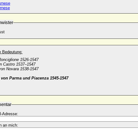
arnese
arnese
wister
sst
he Bedeutung:
Ronciglione 1526-1547
n Castro 1537–1547
von Novara 1538-1547
g von Parma und Piacenza 1545-1547
entar
l-Adresse:
n an mich: