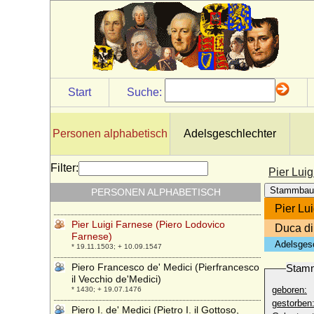
Philippine Welser
* 1527; + 24.04.1580
Philippine zu Isenburg und Büdingen in
Philippseich
* 19.02.1798; + 23.04.1877
Philippos von Griechenland
Start
Suche:
* 26.04.1986;
Pia di Borbone-Due Sicilie
* 02.08.1849; + 29.09.1882
Personen alphabetisch
Adelsgeschlechter
Pierfrancesco di Lorenzo de'Medici der
Jüngere (Pierfrancesco II. de'Medici)
Filter:
Pier Lui
* 1487; + 1525
Stammbau
PERSONEN ALPHABETISCH
Pier Luigi Farnese der Ältere
* um 1435; + 1487
Pier Lu
Pier Luigi Farnese (Piero Lodovico
Duca di
Farnese)
Adelsges
* 19.11.1503; + 10.09.1547
Piero Francesco de' Medici (Pierfrancesco
Stam
il Vecchio de'Medici)
geboren:
* 1430; + 19.07.1476
gestorben
Piero I. de' Medici (Pietro I. il Gottoso,