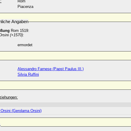
:
Rom
Piacenza
nliche Angaben
eßung
Rom 1519:
Orsini (+1570):
ermordet
Alessandro Farnese (Papst Paulus III.)
Silvia Ruffini
ziehungen:
Orsini (Gerolama Orsini)
r