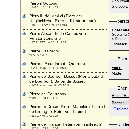
Geburtsort
Piero il Gottoso)
Sterbeort:
* 1416; + 02.12.1469
Piero II. de' Medici (Piero der
Unglückliche, Piero II. il Unfortunato)
persö
* 15.02.1472; + 28.12.1503
Eheschli
Pierre Alexandre le Camus von
Girolama 
Fürstenstein, Graf
5 Kinder
* 17.11.1774; + 30.11.1824
Todesart:
Pierre Casiraghi
* 05.09.1987;
Eltern
Pierre d'Alcantara de Querrieu
Vater:
* 02.11.1907; + 14.10.1944
Mutter:
Pierre de Bourbon-Busset (Pierre bâtard
de Bourbon), Baron de Busset
* 1464; + vor dem 04.03.1529
Ehen
Pierre de Courtenay
Ehen / Be
* 1218; + 08.02.1250
Partner
Pierre de Dreux (Pierre Mauclerc, Pierre I.
Girolama 
de Bretagne, Peter von Braine)
* 1191; + 06.07.1250
Pierre de France (Peter von Frankreich)
Kinde
* 1251; + 05.04.1284