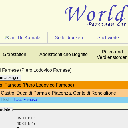
an:
Dr. Karnatz
Seite drucken
Stichworte
Ritter- und
Grabstätten
Adelsrechtliche Begriffe
Verdienstorden
gi Farnese (Piero Lodovico Farnese)
m anzeigen
igi Farnese (Piero Lodovico Farnese)
 Castro, Duca di Parma e Piacenza, Conte di Ronciglione
chlecht:
Haus Farnese
mdaten
19.11.1503
:
10.09.1547