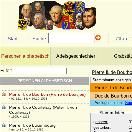
Pierre de Dreux (Pierre Mauclerc, Pierre I.
de Bretagne, Peter von Braine)
* 1191; + 06.07.1250
Pierre de France (Peter von Frankreich)
* 1251; + 05.04.1284
Pierre de Polignac (Pierre Grimaldi)
Start
Suche:
an:
D
* 24.10.1895; + 10.11.1964
Pierre I. de Bourbon
* 1311; + 19.09.1356
Personen alphabetisch
Adelsgeschlechter
Grabstät
Pierre I. de Courtenay (Peter I. von
Courtenay)
Filter:
Pierre II. de Bourb
* 1126; + 10.04.1183
Stammbaum anzeigen
PERSONEN ALPHABETISCH
Pierre I. de Luxembourg-Saint-Pol
* 1390; + 31.08.1433
Pierre II. de Bour
Pierre II. de Bourbon (Pierre de Beaujeu)
Duc de Bourbon e
* 01.12.1438; + 10.10.1503
Adelsgeschlecht:
Bou
Pierre II. de Courtenay (Peter II. von
Courtenay)
Stammdaten
* 1165; + 1218
geboren:
0
Pierre II. de Luxembourg
gestorben:
1
* um 1435; + 25.10.1482