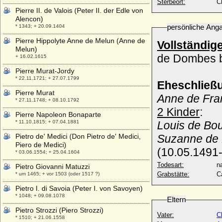
Sterbeort:
C
Pierre II. de Valois (Peter II. der Edle von
Alencon)
persönliche Ang
* 1343; + 20.09.1404
Pierre Hippolyte Anne de Melun (Anne de
Vollständig
Melun)
de Dombes b
+ 16.02.1615
Pierre Murat-Jordy
* 22.11.1721; + 27.07.1799
Eheschließ
Pierre Murat
Anne de Fra
* 27.11.1748; + 08.10.1792
2 Kinder
:
Pierre Napoleon Bonaparte
* 11.10.1815; + 07.04.1881
Louis de Bo
Pietro de' Medici (Don Pietro de' Medici,
Suzanne de
Piero de Medici)
(10.05.1491
* 03.06.1554; + 25.04.1604
Todesart:
na
Pietro Giovanni Matuzzi
Grabstätte:
C
* um 1465; + vor 1503 (oder 1517 ?)
Pietro I. di Savoia (Peter I. von Savoyen)
* 1048; + 09.08.1078
Eltern
Pietro Strozzi (Piero Strozzi)
Vater:
C
* 1510; + 21.06.1558