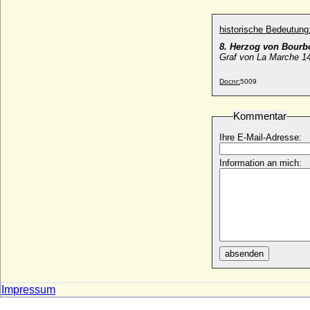
Polyxena von Pernstein
* 1566; + 24.05.1642
historische Bedeutung
Polyxene Christina von Hessen-Rheinfels-
8. Herzog von Bourb
Rotenburg
Graf von La Marche 1
* 21.09.1706; + 13.01.1735
Docnr:
5009
Polyxene Maria Khuen von Lichtenberg
und Belasi
+ 12.11.1712
Kommentar
Ponce de Traves (Poncette de Traves)
Ihre E-Mail-Adresse:
+ 1156
Poppa von Bayeux
Information an mich:
* 872; + unbekannt
Poppo I. im Saalgau
+ nach 839
Poppo von Brixen, genannt Baginarius,
(Papst Damasus II.)
+ 09.08.1048
absenden
Poppo von Trier
* 994; + 16.05.1047
Impressum
Poppo XII. von Henneberg
* 20.09.1513; + 04.03.1574