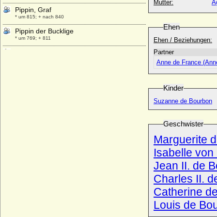
Mutter:
A
Pippin, Graf
* um 815; + nach 840
Ehen
Pippin der Bucklige
* um 769; + 811
Ehen / Beziehungen:
Pippin der Jüngere (Pépin le Bref, Pippin
Partner
der Kurze, Pippin III.)
Anne de France (Ann
* 714; + 24.09.768
Pius August in Bayern
Kinder
* 01.08.1786; + 03.08.1837
Suzanne de Bourbon
Pjotr Nikolajewitsch Romanow (Peter
Nikolajewitsch Romanow)
* 10.01.1864; + 17.06.1931
Geschwister
Pjotr Petrowitsch Romanow
Marguerite 
* 29.10.1715 JK; + 25.04.1719 JK
Isabelle von
Polissena Ruffo
* um 1400; + 17.07.1420
Jean II. de 
Polyxena Louise von Nassau-Weilburg,
Charles II. 
Prinzessin
Catherine d
* 27.01.1733; + 27.09.1764
Louis de Bou
Polyxena von Limburg-Styrum
* 28.10.1738; + 26.02.1798