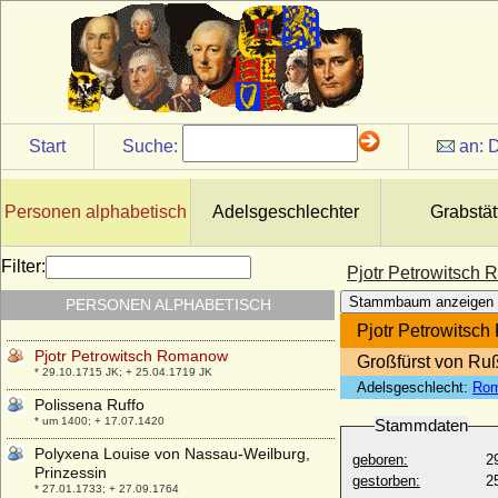
Pietro Strozzi (Piero Strozzi)
* 1510; + 21.06.1558
Pippin, Graf
* um 815; + nach 840
Pippin der Bucklige
* um 769; + 811
Start
Suche:
an:
D
Pippin der Jüngere (Pépin le Bref, Pippin
der Kurze, Pippin III.)
* 714; + 24.09.768
Personen alphabetisch
Adelsgeschlechter
Grabstät
Pius August in Bayern
* 01.08.1786; + 03.08.1837
Filter:
Pjotr Petrowitsch
Pjotr Nikolajewitsch Romanow (Peter
Stammbaum anzeigen
PERSONEN ALPHABETISCH
Nikolajewitsch Romanow)
* 10.01.1864; + 17.06.1931
Pjotr Petrowitsc
Pjotr Petrowitsch Romanow
Großfürst von Ru
* 29.10.1715 JK; + 25.04.1719 JK
Adelsgeschlecht:
Ro
Polissena Ruffo
* um 1400; + 17.07.1420
Stammdaten
Polyxena Louise von Nassau-Weilburg,
geboren:
2
Prinzessin
gestorben:
2
* 27.01.1733; + 27.09.1764