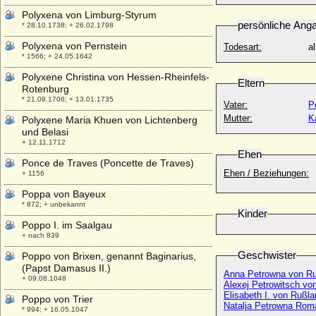
Polyxena von Limburg-Styrum
persönliche Ang
* 28.10.1738; + 26.02.1798
Polyxena von Pernstein
Todesart:
a
* 1566; + 24.05.1642
Polyxene Christina von Hessen-Rheinfels-
Eltern
Rotenburg
* 21.09.1706; + 13.01.1735
Vater:
P
Mutter:
K
Polyxene Maria Khuen von Lichtenberg
und Belasi
+ 12.11.1712
Ehen
Ponce de Traves (Poncette de Traves)
Ehen / Beziehungen:
+ 1156
Poppa von Bayeux
* 872; + unbekannt
Kinder
Poppo I. im Saalgau
+ nach 839
Geschwister
Poppo von Brixen, genannt Baginarius,
(Papst Damasus II.)
Anna Petrowna von R
+ 09.08.1048
Alexej Petrowitsch v
Elisabeth I. von Rußl
Poppo von Trier
Natalja Petrowna Ro
* 994; + 16.05.1047