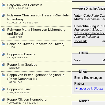
Polyxena von Pernstein
persönliche Ang
* 1566; + 24.05.1642
Polyxene Christina von Hessen-Rheinfels-
Vater:
Carlo Ruffo Con
Rotenburg
Mutter:
Ceccarella Sa
* 21.09.1706; + 13.01.1735
Eheschließung
23.10
Polyxene Maria Khuen von Lichtenberg
Francesco I. Sforza
:
1 früh verstorbene Toc
und Belasi
Antonia Polissena
+ 12.11.1712
Todesart:
e
Ponce de Traves (Poncette de Traves)
+ 1156
Eltern
Poppa von Bayeux
* 872; + unbekannt
Vater:
M
Poppo I. im Saalgau
+ nach 839
Ehen
Poppo von Brixen, genannt Baginarius,
Ehen / Beziehungen:
(Papst Damasus II.)
+ 09.08.1048
Partner
Francesco I. Sforza
Poppo von Trier
* 994; + 16.05.1047
Poppo XII. von Henneberg
Kinder
* 20.09.1513; + 04.03.1574