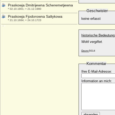
Praskowja Dmitrijewna Scheremetjewna
* 02.10.1901; + 21.12.1980
Geschwister
Praskowja Fjodorowna Saltykowa
keine erfasst
* 21.10.1664; + 24.10.1723
Praskowja Iwanowna Romanowa
* 04.10.1694; + 19.10.1731
historische Bedeutung
Praskowja Michailowna Solowaja
Wohl vergiftet.
+ 1621
Praxedis von Hohenlohe-Waldenburg-
Docnr:
5014
Pfedelbach
* 11.03.1627; + 17.04.1663
Kommentar
Praxedis von Sulz
* 1495; + 14.04.1521
Ihre E-Mail-Adresse:
Pribislaw von Mecklenburg, Fürst
Information an mich:
+ 30.12.1178
Pribislawa N
* unbekannt; + unbekannt
Pribyslawa Jaroslawna Wladimirskaja
(Pribyslawa von Kiew)
* 1126; + 1156
absenden