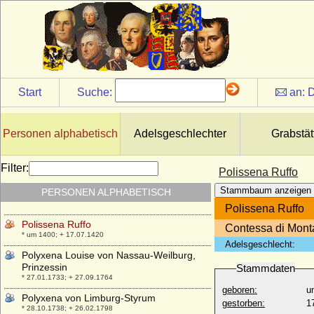
Pippin, Graf
* um 815; + nach 840
Pippin der Bucklige
* um 769; + 811
Pippin der Jüngere (Pépin le Bref, Pippin
der Kurze, Pippin III.)
Start
Suche:
an:
D
* 714; + 24.09.768
Pius August in Bayern
* 01.08.1786; + 03.08.1837
Personen alphabetisch
Adelsgeschlechter
Grabstät
Pjotr Nikolajewitsch Romanow (Peter
Nikolajewitsch Romanow)
Filter:
Polissena Ruffo
* 10.01.1864; + 17.06.1931
Stammbaum anzeigen
PERSONEN ALPHABETISCH
Pjotr Petrowitsch Romanow
* 29.10.1715 JK; + 25.04.1719 JK
Polissena Ruffo
Polissena Ruffo
Contessa di Monta
* um 1400; + 17.07.1420
Adelsgeschlecht:
Polyxena Louise von Nassau-Weilburg,
Prinzessin
Stammdaten
* 27.01.1733; + 27.09.1764
geboren:
u
Polyxena von Limburg-Styrum
gestorben:
1
* 28.10.1738; + 26.02.1798