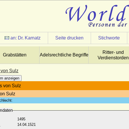
an:
Dr. Karnatz
Seite drucken
Stichworte
Ritter- und
Grabstätten
Adelsrechtliche Begriffe
Verdienstorden
 von Sulz
m anzeigen
s von Sulz
von Sulz
chlecht:
mdaten
1495
:
14.04.1521