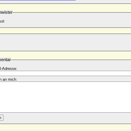
wister
sst
entar
l-Adresse:
n an mich:
n