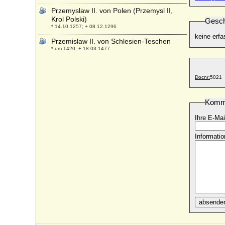
Przemyslaw II. von Polen (Przemysl II,
Krol Polski)
Gesch
* 14.10.1257; + 08.12.1296
keine erfa
Przemislaw II. von Schlesien-Teschen
* um 1420; + 18.03.1477
Docnr:
5021
Komm
Ihre E-Mai
Informatio
absende