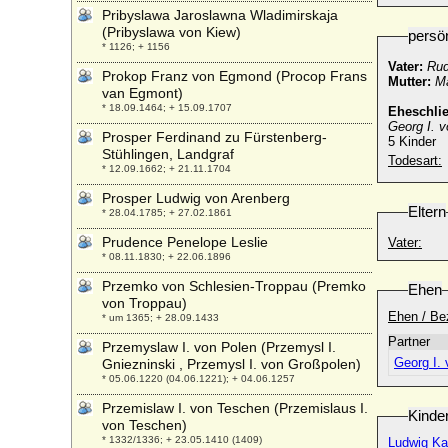
Pribyslawa Jaroslawna Wladimirskaja
(Pribyslawa von Kiew)
persö
* 1126; + 1156
Vater:
Rud
Prokop Franz von Egmond (Procop Frans
Mutter:
Ma
van Egmont)
* 18.09.1464; + 15.09.1707
Eheschli
Georg I. 
Prosper Ferdinand zu Fürstenberg-
5 Kinder
Stühlingen, Landgraf
Todesart:
* 12.09.1662; + 21.11.1704
Prosper Ludwig von Arenberg
Eltern
* 28.04.1785; + 27.02.1861
Prudence Penelope Leslie
Vater:
* 08.11.1830; + 22.06.1896
Przemko von Schlesien-Troppau (Premko
Ehen
von Troppau)
Ehen / Be
* um 1365; + 28.09.1433
Partner
Przemyslaw I. von Polen (Przemysl I.
Georg I.
Gniezninski , Przemysl I. von Großpolen)
* 05.06.1220 (04.06.1221); + 04.06.1257
Przemislaw I. von Teschen (Przemislaus I.
Kinde
von Teschen)
* 1332/1336; + 23.05.1410 (1409)
Ludwig Ka