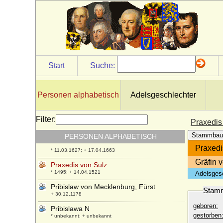
Poppo von Trier
* 994; + 16.05.1047
Poppo XII. von Henneberg
* 20.09.1513; + 04.03.1574
Praskowja Dmitrijewna Scheremetjewna
* 02.10.1901; + 21.12.1980
Start
Suche:
Praskowja Fjodorowna Saltykowa
* 21.10.1664; + 24.10.1723
Praskowja Iwanowna Romanowa
Personen alphabetisch
Adelsgeschlechter
* 04.10.1694; + 19.10.1731
Praskowja Michailowna Solowaja
Filter:
+ 1621
Praxedis
Praxedis von Hohenlohe-Waldenburg-
Stammbau
PERSONEN ALPHABETISCH
Pfedelbach
Praxedi
* 11.03.1627; + 17.04.1663
Gräfin 
Praxedis von Sulz
* 1495; + 14.04.1521
Adelsges
Pribislaw von Mecklenburg, Fürst
Stam
+ 30.12.1178
geboren:
Pribislawa N
gestorben
* unbekannt; + unbekannt