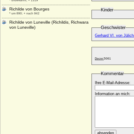
* unbekannt; + 1319
Richilde von Bourges
Kinder
* um 890; + nach 942
Richilde von Luneville (Richildis, Richwara
von Luneville)
Geschwister
* um 970; + unbekannt
Gerhard VI. von Jülic
Richilde von Mons-Valenciennes (Richilde
von Hennegau, Richilde von Egisheim ?)
* 1020; + 15.03.1086
Richildis von der Provence (Richildis von
Docnr:
5061
Metz)
* um 845; + 02.06.910
Kommentar
Richiza von Dänemark (Richsa von
Dänemark)
Ihre E-Mail-Adresse:
+ vor 27.10.1308
Information an mich:
Richwara (Richenza) im Sualafeldgau
* ca. 954; + 1007
Richwara von Susa
* unbekannt; + unbekannt
Richza N (Richenza N oder Richenza von
Immenhausen)
* unbekannt; + unbekannt
absenden