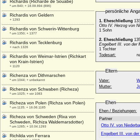
Richardis (Richarde de Souabe)
* um 840; + 18.09.894 (896)
persönliche Ang
Richardis von Geldern
+ 1293
1. Eheschließung
13
Otto IV. Herzog von N
Richardis von Schwerin-Wittenburg
1 Sohn
* um 1350; + 1377
2. Eheschließung
13
Richardis von Tecklenburg
Engelbert III. von der
+ nach 1326
1 Tochter
Todesart:
na
Richardis von Weimar-Istrien (Richkart
von Krain-Istrien)
+ 1120
Eltern
Richenza von Dithmarschen
* um 1044; + unbekannt
Vater:
W
Mutter:
J
Richenza von Schwaben (Richeza)
* um 1025; + vor 1083
Ehen
Richeza von Polen (Richza von Polen)
* um 1135; + 16.06.1185
Ehen / Beziehungen:
Richeza von Schweden (Rixa von
Partner
Schweden, Richiza Waldemarsdotter)
Otto IV. von Niederb
* um 1265; + 10.04.1293
Engelbert III. von de
Richilda von Ferrara