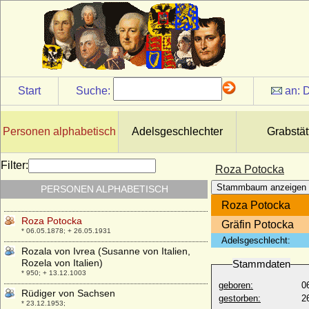
* 13.04.1904; + 03.05.2001
Rosina Elisabeth von Herberstein
* 1643; + 30.11.1703
Rosine Margarethe von Eckenberg
* 1625; + 13.10.1648
Rosine von Baden
Start
Suche:
an:
D
* 05.03.1487; + 29.10.1554
Rosine von Rosenhagen
+ nach 1646
Personen alphabetisch
Adelsgeschlechter
Grabstät
Rostislaw Alexandrowitsch Romanow
* 11.11.1902; + 31.07.1978
Filter:
Roza Potocka
Rostislaw Michailowitsch von Slawonien
Stammbaum anzeigen
PERSONEN ALPHABETISCH
(Rostislaw von Nowgorod)
* nach 1210; + 1262
Roza Potocka
Roza Potocka
Gräfin Potocka
* 06.05.1878; + 26.05.1931
Adelsgeschlecht:
Rozala von Ivrea (Susanne von Italien,
Rozela von Italien)
Stammdaten
* 950; + 13.12.1003
geboren:
0
Rüdiger von Sachsen
gestorben:
2
* 23.12.1953;