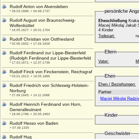
Rudolf Anton von Alvensleben
persönliche Ang
* 28.03.1688; + 04.08.1737
Rudolf August von Braunschweig-
Eheschließung
Kraka
Wolfenbüttel
Maceij Mikolaj Jakub 
4 Kinder
* 16.05.1627; + 26.01.1704
Todesart:
na
Rudolf Christian von Ostfriesland
* 02.06.1602; + 17.04.1628
Eltern
Rudolf Ferdinand zur Lippe-Biesterfeld
(Rudolph Ferdinand zur Lippe-Biesterfeld
Vater:
M
* 17.03.1671; + 12.07.1736
Rudolf Finck von Finckenstein, Reichsgraf
Ehen
* 03.01.1813; + 19.05.1886
Ehen / Beziehungen:
Rudolf Friedrich von Schleswig-Holstein-
Norburg
Partner
* 27.09.1645; + 14.11.1688
Maciej Mikolaj Radziw
Rudolf Heinrich Ferdinand von Horn,
Generalleutnant
* 18.06.1798; + 20.05.1863
Kinder
Rudolf Hesso von Baden
+ 07.08.1335
Geschwister
Rudolf Hug