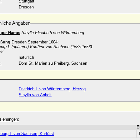
:
Stuttgart
Dresden
nliche Angaben
iger Name:
Sibylla Elisabeth von Württemberg
eßung
Dresden September 1604:
rg I. (späterer) Kurfürst von Sachsen (1585-1656):
er
natürlich
:
Dom St. Marien zu Freiberg, Sachsen
Friedrich I. von Württemberg, Herzog
Sibylla von Anhalt
ziehungen:
E
eorg I. von Sachsen, Kurfürst