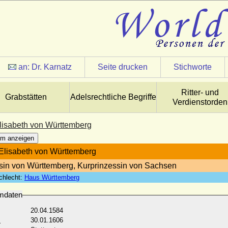
an:
Dr. Karnatz
Seite drucken
Stichworte
Ritter- und
Grabstätten
Adelsrechtliche Begriffe
Verdienstorden
Elisabeth von Württemberg
m anzeigen
 Elisabeth von Württemberg
sin von Württemberg, Kurprinzessin von Sachsen
chlecht:
Haus Württemberg
mdaten
20.04.1584
:
30.01.1606