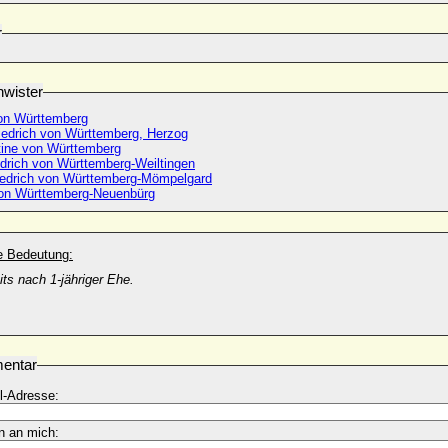
r
wister
on Württemberg
iedrich von Württemberg, Herzog
tine von Württemberg
edrich von Württemberg-Weiltingen
iedrich von Württemberg-Mömpelgard
on Württemberg-Neuenbürg
he Bedeutung:
its nach 1-jähriger Ehe.
entar
l-Adresse:
n an mich: