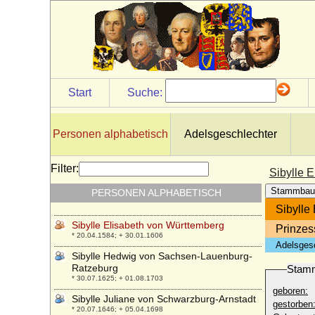
* 21.01.1675; + 10.07.1733
Sibylle Brigitte von der Asseburg
* 1656; + 06.04.1707
Sibylle Christine von Anhalt-Dessau
* 11.07.1603; + 21.02.1686
Sibylle de Bauge
Start
Suche:
* 1255; + 28.02.1294
Sibylle de Nevers
* 1058; + 1078
Personen alphabetisch
Adelsgeschlechter
Sibylle des Baux
+ 1361
Filter:
Sibylle 
Sibylle Elisabeth von Braunschweig-
Stammbau
PERSONEN ALPHABETISCH
Dannenberg
* 04.06.1576; + 09.07.1630
Sibylle
Sibylle Elisabeth von Württemberg
Prinzes
* 20.04.1584; + 30.01.1606
Adelsges
Sibylle Hedwig von Sachsen-Lauenburg-
Ratzeburg
Stam
* 30.07.1625; + 01.08.1703
geboren:
Sibylle Juliane von Schwarzburg-Arnstadt
gestorben
* 20.07.1646; + 05.04.1698