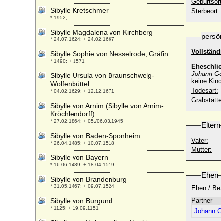
Geburtsort
Sibylle Kretschmer
Sterbeort:
* 1952;
Sibylle Magdalena von Kirchberg
persö
* 24.07.1624; + 24.02.1667
Vollständ
Sibylle Sophie von Nesselrode, Gräfin
* 1490; + 1571
Eheschli
Johann Geo
Sibylle Ursula von Braunschweig-
keine Kind
Wolfenbüttel
Todesart:
* 04.02.1629; + 12.12.1671
Grabstätte
Sibylle von Arnim (Sibylle von Arnim-
Kröchlendorff)
* 27.02.1864; + 05./06.03.1945
Eltern
Sibylle von Baden-Sponheim
Vater:
* 26.04.1485; + 10.07.1518
Mutter:
Sibylle von Bayern
* 16.06.1489; + 18.04.1519
Ehen
Sibylle von Brandenburg
* 31.05.1467; + 09.07.1524
Ehen / Be
Sibylle von Burgund
Partner
* 1125; + 19.09.1151
Johann G