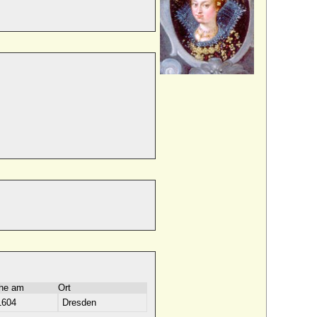
he am
Ort
1604
Dresden