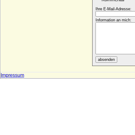
Siegmund Friedrich I. von Khevenhüller-
Ihre E-Mail-Adresse:
Hohenosterwitz (Sigmund Friedrich I.)
* 17.09.1666; + 08.12.1742
Information an mich:
Siegmund Georg von Dietrichstein
(Sigismund Georg von Dietrichstein)
* 02.09.1526; + 25.07.1593
Siegmund Casimir zu Lynar, Graf
* 17.05.1648; + 31.01.1686
Siegmund von Brandenburg-Kulmbach
absenden
* 27.09.1468; + 26.02.1495
Siegmund von Dietrichstein (Sigismund
Impressum
von Dietrichstein)
* 19.03.1484; + 19.05.1533
Siegmund von Wallenrodt (Sigismund von
Wallenrodt)
* 1536; + 20.01.1590
Sievert I. von Oertzen (Sivert I. von
Oertzen)
* vor 1609; + 1658
Sievert V. von Oertzen (Sivert von Oertzen
V., d.Ä., Siegfried von Oertzen)