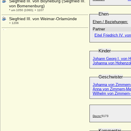
Siegfried III. von Boyneburg (Siegfried III.
von Bomenenburg)
* um 1050 (1060); + 1107
Ehen
Siegfried III. von Weimar-Orlamünde
Ehen / Beziehungen:
+ 1206
Partner
Siegfried IV. von Boyneburg
Eitel Friedrich IV. vo
* um 1095; + 27.04.1144
Siegfried in Bayern
* 10.07.1876; + 12.03.1952
Kinder
Siegfried Leopold II. von Oertzen
Johann Georg I. von H
* 1671/1672; + 1741
Johanna von Hohenzol
Siegfried Ulrich von Blücher
* nach 1655; + 1702
Geschwister
Siegfried von Ballenstedt (Siegfried I. von
Johanna von Zimmern
Weimar-Orlamünde)
Anna von Zimmern-Me
* um 1075; + 09.03.1113
Wilhelm von Zimmern
Siegfried von Hohenlohe-Weikersheim
* 28.08.1619; + 26.04.1684
Siegfried von Voß (Siegfried von Voss)
Docnr:
5173
+ 19.05.1716
Siegfried zu Castell-Rüdenhausen, Fürst
Kommentar
* 16.02.1916; + 16.11.2007