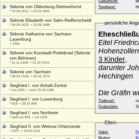
Geburtsort:
M
Sidonia von Oldenburg-Delmenhorst
Sterbeort:
H
* 10.06.1611; + 23.04.1650
Sidonie Elisabeth von Salm-Reifferscheidt
persönliche Ang
* 06.09.1623; + 23.09.1688
Eheschließ
Sidonie Katharina von Sachsen-
Lauenburg
Eitel Friedri
+ 1594
Hohenzoller
Sidonie von Kunstadt-Podiebrad (Sidonie
3 Kinder
,
von Böhmen)
* 11.11.1449; + 01.02.1510
darunter Joh
Sidonie von Sachsen
Hechingen
* 08.03.1518; + 04.01.1575
Siegfried I. von Anhalt-Zerbst
* um 1230; + nach 25.03.1298
Die Gräfin w
Siegfried I. von Luxemburg
Todesart:
na
* 919; + 28.10.998
Grabstätte:
S
Siegfried I. von Northeim
* wohl um 950; + um 1004
Eltern
Siegfried II. von Weimar-Orlamünde
* 1107; + 19.03.1124
Vater:
F
Mutter:
K