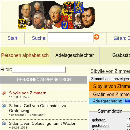
Sibylle von Ivrea-Burgund
* 1065; + nach 1103
Sibylle von Jülich-Cleve-Berg
* 17.07.1512; + 21.02.1554
Sibylle von Jülich-Cleve-Berg
* 26.08.1557; + 26.12.1627
Start
Suche:
an:
D
Sibylle von Lüneburg
* 03.06.1584; + 05.08.1632
Sibylle von Sachsen-Coburg und Gotha
Personen alphabetisch
Adelsgeschlechter
Grabstät
* 18.01.1908; + 28.11.1972
Sibylle von Solms-Laubach
Filter:
Sibylle von Zimme
* 19.10.1590; + 23.03.1659
Stammbaum anzeigen
PERSONEN ALPHABETISCH
Sibylle von Waldburg zu Sonnenberg
+ 06.11.1536
Sibylle von Zimm
Sibylle von Zimmern
Gräfin von Zimme
* 1558; + 1599
Adelsgeschlecht:
Her
Sidonia Gall von Gallenstein zu
Grafenweg
Stammdaten
* unbekannt; + unbekannt
geboren:
1
Sidonia von Colaus, genannt Wazler
gestorben:
1
+ 19.08.1573