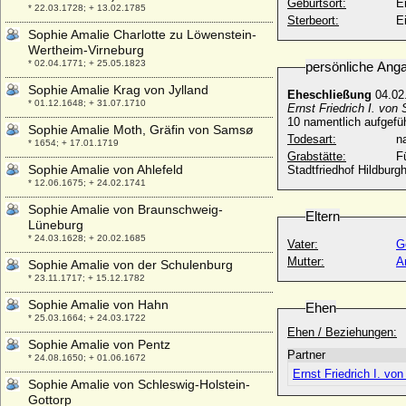
Geburtsort:
E
* 22.03.1728; + 13.02.1785
Sterbeort:
E
Sophie Amalie Charlotte zu Löwenstein-
Wertheim-Virneburg
* 02.04.1771; + 25.05.1823
persönliche Ang
Sophie Amalie Krag von Jylland
Eheschließung
04.02
* 01.12.1648; + 31.07.1710
Ernst Friedrich I. vo
10 namentlich aufgefü
Sophie Amalie Moth, Gräfin von Samsø
Todesart:
na
* 1654; + 17.01.1719
Grabstätte:
F
Sophie Amalie von Ahlefeld
Stadtfriedhof Hildbur
* 12.06.1675; + 24.02.1741
Sophie Amalie von Braunschweig-
Eltern
Lüneburg
* 24.03.1628; + 20.02.1685
Vater:
G
Mutter:
A
Sophie Amalie von der Schulenburg
* 23.11.1717; + 15.12.1782
Sophie Amalie von Hahn
Ehen
* 25.03.1664; + 24.03.1722
Ehen / Beziehungen:
Sophie Amalie von Pentz
Partner
* 24.08.1650; + 01.06.1672
Ernst Friedrich I. v
Sophie Amalie von Schleswig-Holstein-
Gottorp