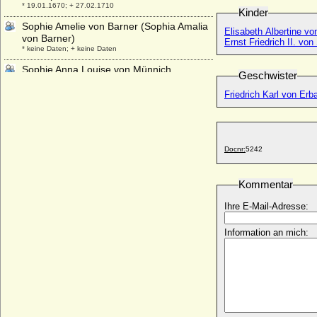
* 19.01.1670; + 27.02.1710
Kinder
Sophie Amelie von Barner (Sophia Amalia
Elisabeth Albertine v
von Barner)
Ernst Friedrich II. v
* keine Daten; + keine Daten
Sophie Anna Louise von Münnich,
Geschwister
Reichsgräfin
* 21.02.1709; + 02.11.1772
Friedrich Karl von Erb
Sophie Antoniette von Braunschweig-
Wolfenbüttel
* 23.01.1724; + 17.05.1802
Docnr:
5242
Sophie Auguste von Anhalt-Zerbst
* 09.03.1663; + 14.09.1694
Kommentar
Sophie Auguste von Jasmund
* 17.05.1705; + 1776
Ihre E-Mail-Adresse:
Sophie Auguste Wilhelmine von Tresckow
* 24.11.1721; + 22.11.1798
Information an mich:
Sophie Auguste zu Solms-Braunfels
* 24.02.1796; + 23.01.1855
Sophie Bernhardine von Ledebur-Wicheln,
Freiin
* 15.10.1721; + 23.09.1781