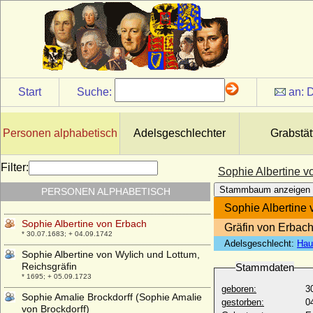
Sophie Agnes von Lepel
* 1658; + 1684
Sophie Agnes von Luckner (Sophia
Agnesa von Luckner), Gräfin
* 11.10.1759; + 19.03.1847
Sophie Agnes von Mansfeld-Vorderort
Start
Suche:
an:
D
* 04.11.1619; + 20.01.1677
Sophie Albertine Elisabeth Maria von
Hacke, Gräfin
Personen alphabetisch
Adelsgeschlechter
Grabstät
* 17.05.1734; + 16.12.1755
Sophie Albertine von Beichlingen
Filter:
Sophie Albertine v
* 22.12.1728; + 10.05.1807
Stammbaum anzeigen
PERSONEN ALPHABETISCH
Sophie Albertine von Creutz
* 1710; + 06.08.1757
Sophie Albertine
Sophie Albertine von Erbach
Gräfin von Erbac
* 30.07.1683; + 04.09.1742
Adelsgeschlecht:
Hau
Sophie Albertine von Wylich und Lottum,
Reichsgräfin
Stammdaten
* 1695; + 05.09.1723
geboren:
3
Sophie Amalie Brockdorff (Sophie Amalie
gestorben:
0
von Brockdorff)