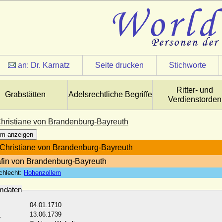
an:
Dr. Karnatz
Seite drucken
Stichworte
Ritter- und
Grabstätten
Adelsrechtliche Begriffe
Verdienstorden
hristiane von Brandenburg-Bayreuth
m anzeigen
Christiane von Brandenburg-Bayreuth
fin von Brandenburg-Bayreuth
chlecht:
Hohenzollern
mdaten
04.01.1710
:
13.06.1739