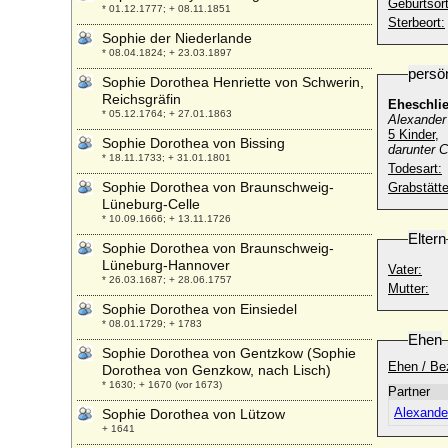
Geburtsort
* 01.12.1777; + 08.11.1851
Sterbeort:
Sophie der Niederlande
* 08.04.1824; + 23.03.1897
persö
Sophie Dorothea Henriette von Schwerin,
Reichsgräfin
Eheschli
* 05.12.1764; + 27.01.1863
Alexander
5 Kinder,
Sophie Dorothea von Bissing
darunter 
* 18.11.1733; + 31.01.1801
Todesart:
Sophie Dorothea von Braunschweig-
Grabstätte
Lüneburg-Celle
* 10.09.1666; + 13.11.1726
Eltern
Sophie Dorothea von Braunschweig-
Lüneburg-Hannover
Vater:
* 26.03.1687; + 28.06.1757
Mutter:
Sophie Dorothea von Einsiedel
* 08.01.1729; + 1783
Ehen
Sophie Dorothea von Gentzkow (Sophie
Ehen / Be
Dorothea von Genzkow, nach Lisch)
* 1630; + 1670 (vor 1673)
Partner
Alexande
Sophie Dorothea von Lützow
+ 1641