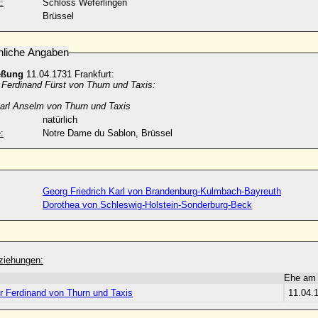
:
Schloss Weferlingen
Brüssel
nliche Angaben
eßung
11.04.1731 Frankfurt:
 Ferdinand Fürst von Thurn und Taxis:
Carl Anselm von Thurn und Taxis
natürlich
:
Notre Dame du Sablon, Brüssel
Georg Friedrich Karl von Brandenburg-Kulmbach-Bayreuth
Dorothea von Schleswig-Holstein-Sonderburg-Beck
ziehungen:
Ehe am
r Ferdinand von Thurn und Taxis
11.04.