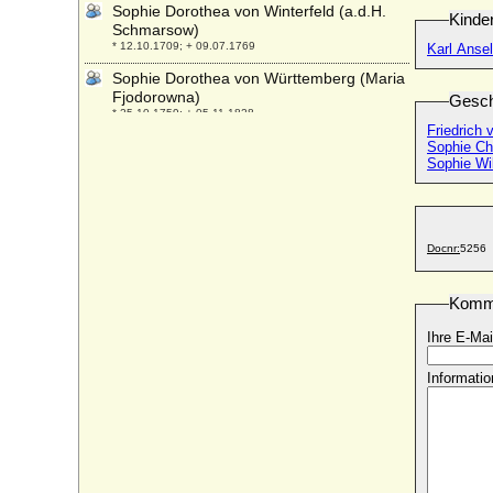
Sophie Dorothea von Winterfeld (a.d.H.
Kinde
Schmarsow)
* 12.10.1709; + 09.07.1769
Karl Anse
Sophie Dorothea von Württemberg (Maria
Fjodorowna)
Gesch
* 25.10.1759; + 05.11.1828
Friedrich
Sophie Ehrengard von der Asseburg
Sophie Ch
* 1668 ?; + 03.10.1688
Sophie Wi
Sophie Eleonore Söldner
* 07.09.1710; + 16.09.1779
Sophie Eleonore von Hessen-Darmstadt
Docnr:
5256
* 07.01.1634; + 07.10.1663
Sophie Eleonore von Sachsen
Komm
* 23.11.1609; + 02.06.1671
Ihre E-Mai
Sophie Eleonore zu Stolberg-Ortenberg
* 02.10.1628; + 1675
Informatio
Sophie Elisabeth Justina von Gundlach
(a.d.H. Rumpshagen)
* 08.06.1751; + 06.03.1830
Sophie Elisabeth Senff
* 04.02.1710; + 1738