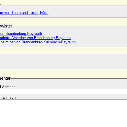
r
lm von Thurn und Taxis, Fürst
wister
 von Brandenburg-Bayreuth
arlotte Albertine von Brandenburg-Bayreuth
lhelmine von Brandenburg-Kulmbach-Bayreuth
entar
l-Adresse:
n an mich: