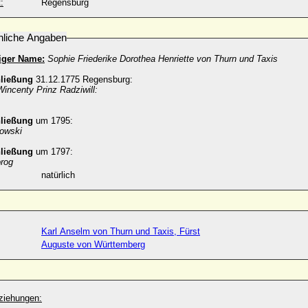
:
Regensburg
nliche Angaben
iger Name:
Sophie Friederike Dorothea Henriette von Thurn und Taxis
hließung
31.12.1775 Regensburg:
Wincenty Prinz Radziwill:
hließung
um 1795:
owski
hließung
um 1797:
orog
natürlich
Karl Anselm von Thurn und Taxis, Fürst
Auguste von Württemberg
ziehungen: