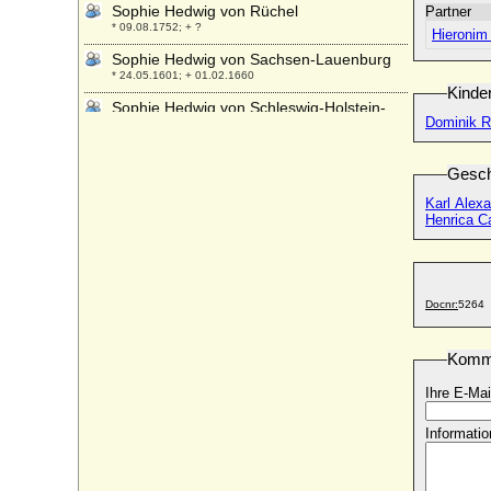
Sophie Hedwig von Rüchel
Partner
* 09.08.1752; + ?
Hieronim 
Sophie Hedwig von Sachsen-Lauenburg
* 24.05.1601; + 01.02.1660
Kinde
Sophie Hedwig von Schleswig-Holstein-
Dominik Ra
Glücksburg
* 07.10.1630; + 07.10.1652
Gesch
Sophie Hedwig von Veltheim
* 1607; + 20.07.1667
Karl Alex
Henrica C
Sophie Helene Philippine von Jeetze
(Sophie von Jeetze)
* 04.04.1753; + 10.06.1817
Sophie Helene von Geusau
Docnr:
5264
* 24.04.1721; + 11.03.1794
Sophie Henriette Sebald (Sophie Henriette
Sebaldt)
Komm
* 1715; + 08.101769
Ihre E-Mai
Sophie Henriette Susanne Finck von
Finckenstein a.d.H. Gilgenburg, Gräfin
Informatio
* 06.03.1723; + 08.10.1762
Sophie Henriette von Degenfeld-
Schonburg