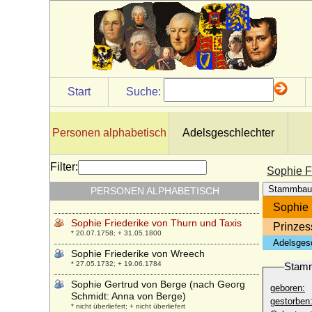
* 08.11.1651; + 01.03.1673
Sophie Elisabeth zu Isenburg-Birstein
* 10.07.1650; + 03.09.1692
Sophie Emerentia von Jagow
+ 1691 *
Sophie Emilie zu Hohenlohe-Ingelfingen
Start
Suche:
* 20.11.1788; + 01.10.1859
Sophie Esther von Hoym
* 18.05.1697; + 28.04.1733
Personen alphabetisch
Adelsgeschlechter
Sophie Friederike Charlotte von der
Schulenburg, Gräfin
Filter:
Sophie F
* 17.03.1725; + 10.07.1772
Stammbau
PERSONEN ALPHABETISCH
Sophie Friederike Juliane von Hake
* 15.09.1752; + 04.01.1787
Sophie 
Sophie Friederike von Thurn und Taxis
Prinzes
* 20.07.1758; + 31.05.1800
Adelsges
Sophie Friederike von Wreech
* 27.05.1732; + 19.06.1784
Stam
Sophie Gertrud von Berge (nach Georg
geboren:
Schmidt: Anna von Berge)
gestorben
* nicht überliefert; + nicht überliefert