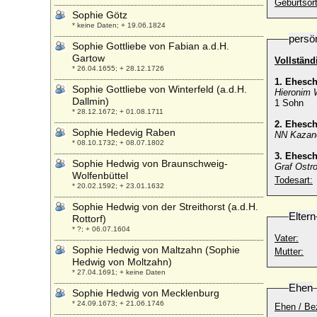
Geburtsort
Sophie Götz
* keine Daten; + 19.06.1824
persö
Sophie Gottliebe von Fabian a.d.H.
Gartow
Vollständ
* 26.04.1655; + 28.12.1726
1. Ehesc
Sophie Gottliebe von Winterfeld (a.d.H.
Hieronim 
Dallmin)
1 Sohn
* 28.12.1672; + 01.08.1711
2. Ehesc
Sophie Hedevig Raben
NN Kazan
* 08.10.1732; + 08.07.1802
3. Ehesc
Sophie Hedwig von Braunschweig-
Graf Ostr
Wolfenbüttel
Todesart:
* 20.02.1592; + 23.01.1632
Sophie Hedwig von der Streithorst (a.d.H.
Eltern
Rottorf)
* ?; + 06.07.1604
Vater:
Sophie Hedwig von Maltzahn (Sophie
Mutter:
Hedwig von Moltzahn)
* 27.04.1691; + keine Daten
Ehen
Sophie Hedwig von Mecklenburg
* 24.09.1673; + 21.06.1746
Ehen / Be