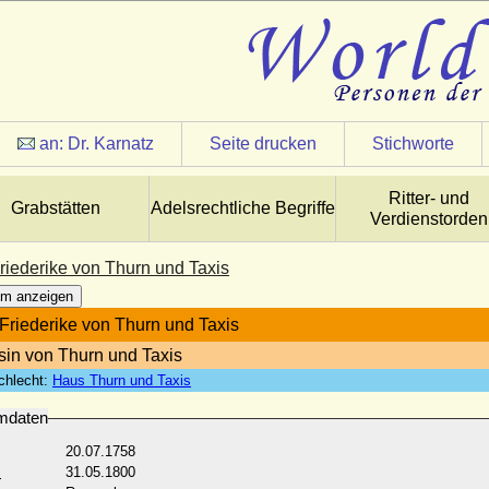
an:
Dr. Karnatz
Seite drucken
Stichworte
Ritter- und
Grabstätten
Adelsrechtliche Begriffe
Verdienstorden
riederike von Thurn und Taxis
m anzeigen
Friederike von Thurn und Taxis
sin von Thurn und Taxis
chlecht:
Haus Thurn und Taxis
mdaten
20.07.1758
:
31.05.1800