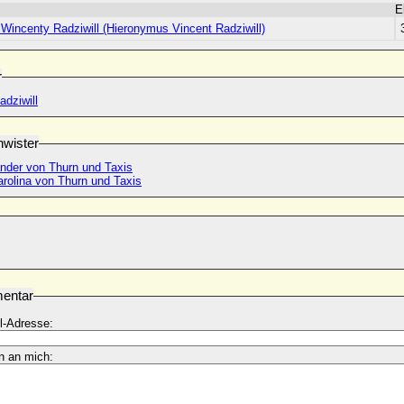
E
Wincenty Radziwill (Hieronymus Vincent Radziwill)
r
dziwill
wister
ander von Thurn und Taxis
arolina von Thurn und Taxis
entar
l-Adresse:
n an mich: