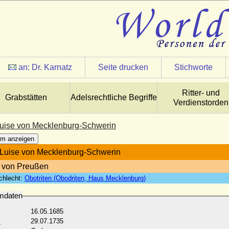
an:
Dr. Karnatz
Seite drucken
Stichworte
Ritter- und
Grabstätten
Adelsrechtliche Begriffe
Verdienstorden
uise von Mecklenburg-Schwerin
m anzeigen
Luise von Mecklenburg-Schwerin
 von Preußen
chlecht:
Obotriten (Obodriten, Haus Mecklenburg)
mdaten
16.05.1685
:
29.07.1735