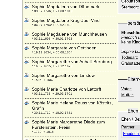
Geburtsort
Sophie Magdalena von Dänemark
Sterbeort:
* 03.07.1746; + 21.08.1813
Sophie Magdalene Krag-Juel-Vind
persö
* 04.07.1754; + 09.02.1833
Eheschli
Sophie Magdalene von Münchhausen
Friedrich 
* 03.11.1698; + 30.01.1763
keine Kind
Sophie Margarete von Oettingen
Sophie Lu
* 19.12.1634; + 05.08.1664
Todesart:
Sophie Margarethe von Anhalt-Bernburg
Grabstätte
* 16.09.1615; + 27.12.1673
Sophie Margarethe von Linstow
Eltern
* 1595; + 1667
Sophie Maria Charlotte von Lattorff
Vater:
* 03.11.1733; + 29.03.1791
Mutter:
Sophie Marie Helena Reuss von Köstritz,
Gräfin
Ehen
* 30.11.1712; + 18.02.1781
Ehen / Be
Sophie Marie Margarethe Diede zum
Fürstenstein, Freiin
Partner
* 1730; + 1815
Friedrich