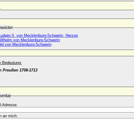
r
wister
 Ludwig II. von Mecklenburg-Schwerin, Herzog
 Wilhelm von Mecklenburg-Schwerin
old von Mecklenburg-Schwerin
he Bedeutung:
n Preußen 1708-1713
entar
l-Adresse:
n an mich: