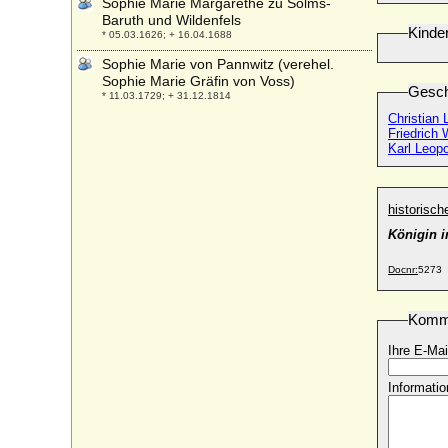
Sophie Marie Margarethe zu Solms-
Baruth und Wildenfels
Kinde
* 05.03.1626; + 16.04.1688
Sophie Marie von Pannwitz (verehel.
Sophie Marie Gräfin von Voss)
Gesch
* 11.03.1729; + 31.12.1814
Christian
Sophie Polyxena Concordia zu Sayn-
Friedrich
Wittgenstein-Hohenstein
Karl Leop
* 28.05.1709; + 15.12.1781
Sophie Regine Henriette von Plönnies
* 1697; + 1738
historisc
Sophie Renate Reuss-Köstritz
Königin i
* 27.06.1884; + 19.01.1968
Docnr:
5273
Sophie Schenk von Tautenburg
+ 23.01.1636
Sophie Sybille von Leiningen-Westerburg
Komm
* 14.07.1656; + 13.04.1724
Ihre E-Mai
Sophie Theodore von Brederode
* 16.03.1620; + 23.09.1678
Informatio
Sophie Urne
* 1632 (1629); + 1714