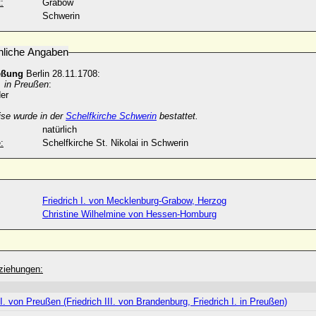
:
Grabow
Schwerin
nliche Angaben
eßung
Berlin 28.11.1708:
I. in Preußen
:
er
ise wurde in der
Schelfkirche Schwerin
bestattet.
natürlich
:
Schelfkirche St. Nikolai in Schwerin
Friedrich I. von Mecklenburg-Grabow, Herzog
Christine Wilhelmine von Hessen-Homburg
ziehungen:
 I. von Preußen (Friedrich III. von Brandenburg, Friedrich I. in Preußen)