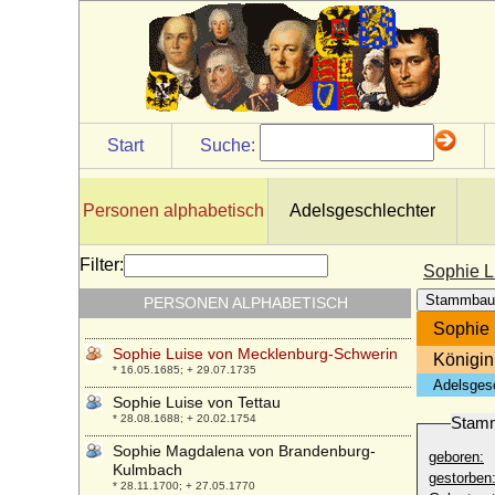
Reetz)
* 26.08.1752; + 26.04.1805
Sophie Luise Ernestine von Platen (a.d.H.
Demerthin)
* 11.09.1733; + 18.08.1799
Sophie Luise Friederike Ulrike Finck von
Finckenstein, Gräfin
Start
Suche:
* 13.06.1755; + 24.12.1819
Sophie Luise Friederike Wilhelmine von
Levetzow (Sophie von Levetzow)
Personen alphabetisch
Adelsgeschlechter
* 17.12.1784; + 08.06.1858
Sophie Luise Henriette Moers
Filter:
Sophie L
* 10.03.1777; + 18.02.1805
Stammbau
PERSONEN ALPHABETISCH
Sophie Luise Henriette von Wedel
* 27.03.1750; + 02.07.1773
Sophie 
Sophie Luise von Mecklenburg-Schwerin
Königin
* 16.05.1685; + 29.07.1735
Adelsges
Sophie Luise von Tettau
* 28.08.1688; + 20.02.1754
Stam
Sophie Magdalena von Brandenburg-
geboren:
Kulmbach
gestorben
* 28.11.1700; + 27.05.1770