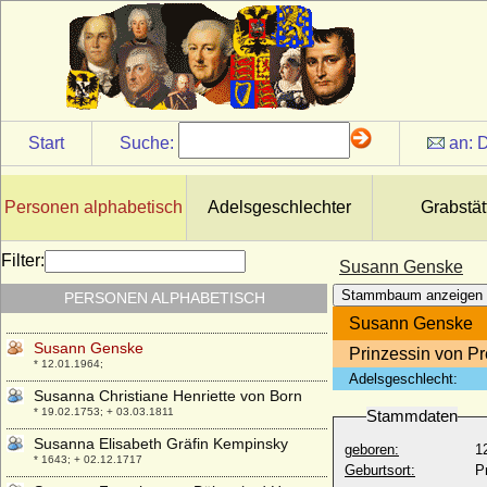
Stephen Leroy Pearl
* 15.08.1951;
Stijepo Petrovic Njegos
* unbekannt; + unbekannt
Suanahild (Schwanhild) Billung von
Sachsen
Start
Suche:
an:
D
* 955; + 26.11.1014
Suidger von Morsleben und Hornburg
(Papst Clemens II.)
Personen alphabetisch
Adelsgeschlechter
Grabstät
* 1005; + 09.10.1047
Susan Doukht Jaladi
Filter:
Susann Genske
* 14.04.1956;
Stammbaum anzeigen
PERSONEN ALPHABETISCH
Susan Stewart (Lady Susan Stewart)
* 10.04.1767; + 02.04.1841
Susann Genske
Susann Genske
Prinzessin von P
* 12.01.1964;
Adelsgeschlecht:
Susanna Christiane Henriette von Born
* 19.02.1753; + 03.03.1811
Stammdaten
Susanna Elisabeth Gräfin Kempinsky
geboren:
1
* 1643; + 02.12.1717
Geburtsort:
P