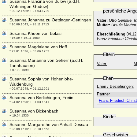
Susanna Francina von Bülow (a.d.H.
Wehningen-Gudow)
persönliche Ang
* 20.12.1686; + 27.03.1729
Susanna Johanna zu Oettingen-Oettingen
Vater:
Otto Genske, In
* 16.09.1643; + 28.11.1713
Mutter:
Ursula Merten
Susanna Khuen von Belasi
Eheschließung
04.12
* 1610; + 15.11.1669
Franz Friedrich Christ
Susanna Magdalena von Hoff
* 22.01.1676; + 03.06.1752
Eltern
Susanna Marianna von Seherr (a.d.H.
Vater:
M
Tannhausen)
+ 07.09.1699
Ehen
Susanna Sophia von Hohenlohe-
Waldenburg
Ehen / Beziehungen:
* 06.07.1648; + 01.12.1691
Partner
Susanna von Berlichingen, Freiin
Franz Friedrich Chris
* 24.02.1590; + 31.03.1641
Susanna von Bickenbach
+ 19.04.1530
Kinder
Susanne Margarethe von Anhalt-Dessau
* 23.08.1610; + 03.10.1663
Geschwister