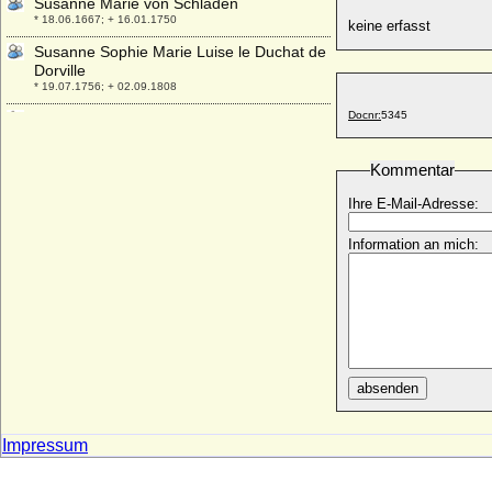
Susanne Marie von Schladen
* 18.06.1667; + 16.01.1750
keine erfasst
Susanne Sophie Marie Luise le Duchat de
Dorville
* 19.07.1756; + 02.09.1808
Docnr:
5345
Susanne von Bayern
* 02.04.1502; + 23.04.1543
Suzanne de Bourbon
Kommentar
* 10.05.1491; + 28.04.1521
Ihre E-Mail-Adresse:
Suzanne de La Porte
* 1550; + unbekannt
Information an mich:
Suzanne de Robillard
* 1670; + 29.09.1740
Suzanne Henriette von Lothringen-Elboeuf
* 01.02.1686; + 19.12.1710
Suzanne May Williams
* 02.04.1812; + 15.09.1881
absenden
Sveva della Gherardesca
* 15.07.1930;
Impressum
Swantibor I. von Pommern-Stettin
(Swantibor III.)
* 1351; + 21.06.1413