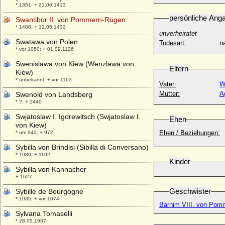
* 1351; + 21.06.1413
persönliche Ang
Swantibor II. von Pommern-Rügen
* 1408; + 12.05.1432
unverheiratet
Swatawa von Polen
Todesart:
na
* vor 1050; + 01.09.1126
Swenislawa von Kiew (Wenzlawa von
Eltern
Kiew)
* unbekannt; + vor 1163
Vater:
W
Mutter:
A
Swenold von Landsberg
* ?; + 1440
Swjatoslaw I. Igorewitsch (Swjatoslaw I.
Ehen
von Kiew)
Ehen / Beziehungen:
* um 942; + 972
Sybilla von Brindisi (Sibilla di Conversano)
* 1080; + 1102
Kinder
Sybilla von Kannacher
+ 1627
Geschwister
Sybille de Bourgogne
* 1035; + vor 1074
Barnim VIII. von Pom
Sylvana Tomaselli
* 28.05.1957;