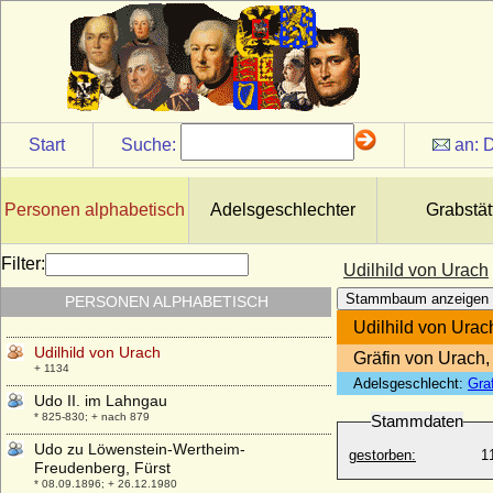
Udelhild von Rieneck (Adelheid von
Start
Suche:
an:
D
Rieneck)
* unbekannt; + unbekannt
Udelhild von Wolfach
Personen alphabetisch
Adelsgeschlechter
Grabstät
* um 1254; + nach 26.04.1305
Udilhild von Aichelberg-Merkenberg
Filter:
Udilhild von Urach
+ nach 03.04.1305
Stammbaum anzeigen
PERSONEN ALPHABETISCH
Udilhild von Dillingen
+ 12.05.1289
Udilhild von Urac
Udilhild von Urach
Gräfin von Urach,
+ 1134
Adelsgeschlecht:
Gra
Udo II. im Lahngau
* 825-830; + nach 879
Stammdaten
Udo zu Löwenstein-Wertheim-
gestorben:
1
Freudenberg, Fürst
* 08.09.1896; + 26.12.1980