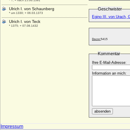
* ?; + nach 25.06.1391
Ulrich I. von Schaunberg
Geschwister
* um 1330; + 06.03.1373
Egino III. von Urach, 
Ulrich I. von Teck
* 1375; + 07.08.1432
Ulrich I. der Stifter von Württemberg, Graf
* 1222; + 25.02.1265
Docnr:
5415
Ulrich I. von Ostfriesland
* um 1408; + 26.09.1466
Kommentar
Ulrich I. von Wettin
Ihre E-Mail-Adresse:
* um 1170; + 28.09.1206
Ulrich I. von Württemberg, Herzog
Information an mich:
* 08.02.1487; + 06.11.1550
Ulrich II. von Hanau
* zwischen 1279 und 1288; + 23.09.1346
Ulrich II. von Moltzan
* ?; + 07.08.1459
Ulrich II. von Ostfriesland
absenden
* 16.07.1605; + 01.11.1648
Ulrich II. von Württemberg, Graf
Impressum
* um 1254; + 18.09.1279