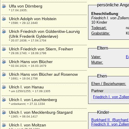
persönliche Ang
Ulfa von Dörnberg
* 17.04.1935;
Eheschließung
:
Friedrich I. von Zolle
Ulrich Adolph von Holstein
10 Kinder
* 1598; + 29.12.1640
Todesart:
na
Ulrich Friedrich von Güldenlöw-Laurvig
Grabstätte:
K
(Ulrik Frederik Gyldenløve)
* 20.07.1638; + 17.04.1704
Eltern
Ulrich Friedrich von Stiern, Freiherr
* 29.06.1740; + 18.09.1796
Vater:
E
Ulrich Hans von Blücher
Mutter:
* 02.04.1624; + 16.03.1679
Ulrich Hans von Blücher auf Rosenow
Ehen
* 1691; + 19.04.1758
Ehen / Beziehungen:
Ulrich I. von Hanau
Partner
* um 1250/1255; + 17.09.1305
Friedrich I. von Zoll
Ulrich I. von Leuchtenberg
* unbekannt; + 27.11.1334
Kinder
Ulrich I. von Mecklenburg-Stargard
* 1365; + 08.04.1417
Burkhard II. (Burchard
Friedrich II. von Zoll
Ulrich I. von Moltzan