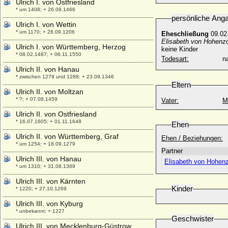
Ulrich I. von Ostfriesland
* um 1408; + 26.09.1466
persönliche Ang
Ulrich I. von Wettin
* um 1170; + 28.09.1206
Eheschließung
09.02
Elisabeth von Hohenzo
Ulrich I. von Württemberg, Herzog
keine Kinder
* 08.02.1487; + 06.11.1550
Todesart:
na
Ulrich II. von Hanau
* zwischen 1279 und 1288; + 23.09.1346
Eltern
Ulrich II. von Moltzan
* ?; + 07.08.1459
Vater:
M
Ulrich II. von Ostfriesland
* 16.07.1605; + 01.11.1648
Ehen
Ulrich II. von Württemberg, Graf
Ehen / Beziehungen:
* um 1254; + 18.09.1279
Partner
Ulrich III. von Hanau
Elisabeth von Hohenz
* um 1310; + 31.08.1369
Ulrich III. von Kärnten
Kinder
* 1220; + 27.10.1269
Ulrich III. von Kyburg
* unbekannt; + 1227
Geschwister
Ulrich III. von Mecklenburg-Güstrow,