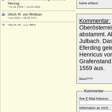
Herzog
keine erfasst
* 21.04.1528; + 14.03.1603
Ulrich III. von Moltzan
* um 1520; + 05.04.1571
Kommentar:
Ulrich III. von Pfirt
Oberösterre
* 1281; + 11.03.1324
abstammt. A
Ulrich III. von Württemberg, Graf
Julbach. Das
* nach 1286; + 11.07.1344
Eferding ge
Ulrich IV. von Hanau
* zwischen 1330 und 1340; + 16.09.1380
Henricus vo
Ulrich IV. von Württemberg, Graf
Grafenstand.
* nach 1315; + 1366
1559 aus.
Ulrich Kinsky von Wchinitz und Tettau,
Fürst
* 15.08.1893; + 19.12.1938
Docnr:
5419
Ulrich Otto II. von Dewitz, Generalleutnant
* 14.06.1671; + 05.06.1723
Kommentar
Ulrich Prinz zu Wied
Ihre E-Mail-Adresse:
* 12.06.1931;
Ulrich V. von Hanau
Information an mich:
* um 1370; + 1419