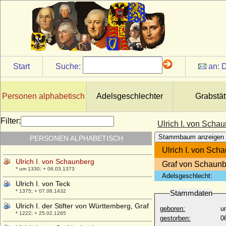
Ulrich Friedrich von Stiern, Freiherr
* 29.06.1740; + 18.09.1796
Ulrich Hans von Blücher
* 02.04.1624; + 16.03.1679
Ulrich Hans von Blücher auf Rosenow
* 1691; + 19.04.1758
Start
Suche:
an:
D
Ulrich I. von Hanau
* um 1250/1255; + 17.09.1305
Ulrich I. von Leuchtenberg
Personen alphabetisch
Adelsgeschlechter
Grabstät
* unbekannt; + 27.11.1334
Ulrich I. von Mecklenburg-Stargard
Filter:
Ulrich I. von Scha
* 1365; + 08.04.1417
Stammbaum anzeigen
PERSONEN ALPHABETISCH
Ulrich I. von Moltzan
* ?; + nach 25.06.1391
Ulrich I. von Sch
Ulrich I. von Schaunberg
Graf von Schaun
* um 1330; + 06.03.1373
Adelsgeschlecht:
Ulrich I. von Teck
* 1375; + 07.08.1432
Stammdaten
Ulrich I. der Stifter von Württemberg, Graf
geboren:
u
* 1222; + 25.02.1265
gestorben:
0