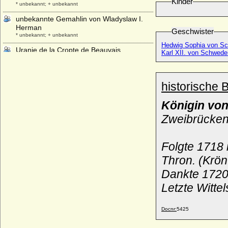
Kinder
* unbekannt; + unbekannt
unbekannte Gemahlin von Wladyslaw I.
Herman
Geschwister
* unbekannt; + unbekannt
Hedwig Sophia von S
Uranie de la Cropte de Beauvais
Karl XII. von Schwede
* 13.01.1655; + 14.11.1717
Urbain de Maille de Breze
* 30.03.1598; + 13.02.1650
historische 
Urraca de Castilla y de Leon
Königin vo
* 1082; + 08.03.1126
Zweibrücken
Urraca de Castilla
* 1186; + 03.11.1220
Urraca de Portugal
Folgte 1718 
* 1151; + 1188
Thron. (Krön
Urraca Lopez de Haro
+ nach 1226
Dankte 1720
Ursula Anna von Hünecke
Letzte Witte
* keine Daten; + nach 1736
Ursula Anna zu Dohna-Schlodien
Docnr:
5425
* 31.12.1700; + 17.03.1761