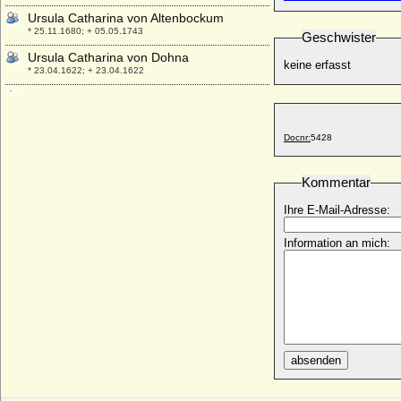
Ursula Catharina von Altenbockum
* 25.11.1680; + 05.05.1743
Geschwister
Ursula Catharina von Dohna
keine erfasst
* 23.04.1622; + 23.04.1622
Ursula Dorothea von Möllendorff
* 08.12.1678; + 28.07.1747
Ursula Elisabeth von Steinberg (a.d.H.
Docnr:
5428
Bruchheim)
* 11.09.1616; + 03.03.1672 (oder 1673 ?)
Kommentar
Ursula Elisabeth von Veltheim
* 11.03.1674; + 29.08.1718
Ihre E-Mail-Adresse:
Ursula Gromann
Information an mich:
* 04.11.1929;
Ursula Grüner (auch: Frankengrüner)
+ 1484
Ursula Margarethe Konstantia Louisa von
Callenberg, Gräfin
* 25.08.1752; + 29.08.1803
absenden
Ursula Marianne von Kittlitz, Freiin
* 27.06.1640; + 26.03.1694