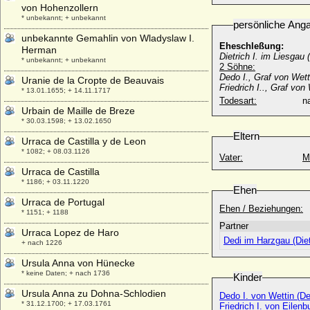
von Hohenzollern
* unbekannt; + unbekannt
persönliche Ang
unbekannte Gemahlin von Wladyslaw I.
Eheschleßung:
Herman
Dietrich I. im Liesgau
* unbekannt; + unbekannt
2 Söhne:
Dedo I., Graf von Wet
Uranie de la Cropte de Beauvais
Friedrich I.., Graf von
* 13.01.1655; + 14.11.1717
Todesart:
na
Urbain de Maille de Breze
* 30.03.1598; + 13.02.1650
Eltern
Urraca de Castilla y de Leon
* 1082; + 08.03.1126
Vater:
M
Urraca de Castilla
* 1186; + 03.11.1220
Ehen
Urraca de Portugal
Ehen / Beziehungen:
* 1151; + 1188
Partner
Urraca Lopez de Haro
Dedi im Harzgau (Diet
+ nach 1226
Ursula Anna von Hünecke
* keine Daten; + nach 1736
Kinder
Ursula Anna zu Dohna-Schlodien
Dedo I. von Wettin (D
* 31.12.1700; + 17.03.1761
Friedrich I. von Eilenb