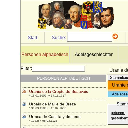
unbekannte Gemahlin von Burkhard I. von
Zollern
* unbekannt; + unbekannt
unbekannte Gemahlin von Dedi im
Harzgau
* unbekannt; + unbekannt
Start
Suche:
unbekannt Gemahlin von Friedrich I. von
Eilenburg
* unbekannt; + unbekannt
Personen alphabetisch
Adelsgeschlechter
unbekannte Gemahlin von Friedrich VIII.
von Hohenzollern
* unbekannt; + unbekannt
Filter:
Uranie d
unbekannte Gemahlin von Wladyslaw I.
Stammbau
PERSONEN ALPHABETISCH
Herman
* unbekannt; + unbekannt
Uranie 
Uranie de la Cropte de Beauvais
Adelsges
* 13.01.1655; + 14.11.1717
Stam
Urbain de Maille de Breze
* 30.03.1598; + 13.02.1650
geboren:
Urraca de Castilla y de Leon
gestorben
* 1082; + 08.03.1126