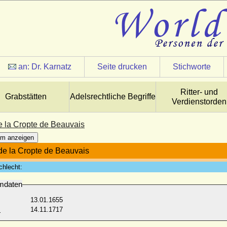
an:
Dr. Karnatz
Seite drucken
Stichworte
Ritter- und
Grabstätten
Adelsrechtliche Begriffe
Verdienstorden
e la Cropte de Beauvais
m anzeigen
de la Cropte de Beauvais
chlecht:
mdaten
13.01.1655
:
14.11.1717