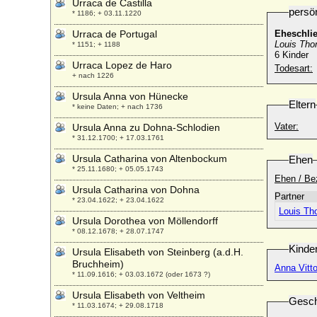
Urraca de Castilla
persö
* 1186; + 03.11.1220
Urraca de Portugal
Eheschli
Louis Tho
* 1151; + 1188
6 Kinder
Urraca Lopez de Haro
Todesart:
+ nach 1226
Ursula Anna von Hünecke
Eltern
* keine Daten; + nach 1736
Vater:
Ursula Anna zu Dohna-Schlodien
* 31.12.1700; + 17.03.1761
Ursula Catharina von Altenbockum
Ehen
* 25.11.1680; + 05.05.1743
Ehen / Be
Ursula Catharina von Dohna
Partner
* 23.04.1622; + 23.04.1622
Louis Th
Ursula Dorothea von Möllendorff
* 08.12.1678; + 28.07.1747
Kinde
Ursula Elisabeth von Steinberg (a.d.H.
Bruchheim)
Anna Vitt
* 11.09.1616; + 03.03.1672 (oder 1673 ?)
Ursula Elisabeth von Veltheim
Gesch
* 11.03.1674; + 29.08.1718