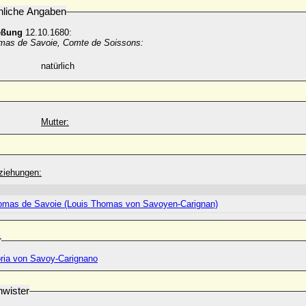
nliche Angaben
eßung
12.10.1680:
mas de Savoie, Comte de Soissons:
natürlich
Mutter:
ziehungen:
omas de Savoie (Louis Thomas von Savoyen-Carignan)
r
oria von Savoy-Carignano
wister