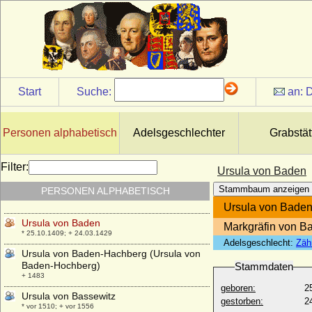
Callenberg, Gräfin
* 25.08.1752; + 29.08.1803
Ursula Marianne von Kittlitz, Freiin
* 27.06.1640; + 26.03.1694
Ursula Philipota van Raesfeld
* 14.08.1643; + 30.09.1721
Start
Suche:
an:
D
Ursula Regina Maria von Friesen
* 27.08.1658; + 29.10.1714
Ursula Sophie von Katte (a.d.H. Vieritz)
Personen alphabetisch
Adelsgeschlechter
Grabstät
* 26.08.1611; + 27.02.1670
Ursula van Reede (Ursulina van Reede)
Filter:
Ursula von Baden
* 30.05.1719; + 31.10.1747
Stammbaum anzeigen
PERSONEN ALPHABETISCH
Ursula von Abensberg
+ 30.01.1422
Ursula von Bade
Ursula von Baden
Markgräfin von B
* 25.10.1409; + 24.03.1429
Adelsgeschlecht:
Zäh
Ursula von Baden-Hachberg (Ursula von
Baden-Hochberg)
Stammdaten
+ 1483
geboren:
2
Ursula von Bassewitz
gestorben:
2
* vor 1510; + vor 1556