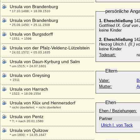
Ursula von Brandenburg
persönliche Ang
* 17.10.1488; + 18.09.1510
Ursula von Brandenburg
1. Eheschließung
14
* 25.09.1450; + 25.11.1508
Gottfried IX. Graf von
keine Kinder
Ursula von Burgsdorff
* 1551; + 1596
2. Eheschließung
14
Herzog Ulrich I. (II.) 
Ursula von der Pfalz-Veldenz-Lützelstein
keine Kinder
* 24.02.1572; + 05.03.1635
Todesart:
na
Ursula von Daun-Kyrburg und Salm
* um 1515; + 24.07.1601
Eltern
Ursula von Greysing
+ 1511
Vater:
B
Mutter:
A
Ursula von Harrach
* 1522; + 18.09.1554
Ehen
Ursula von Klüx und Hennersdorf
* nicht überliefert; + nicht überliefert
Ehen / Beziehungen:
Ursula von Pentz
Partner
* ?; + nach 20.01.1580
Ulrich I. von Teck
Ursula von Quitzow
* um 1600; + 14.05.1647