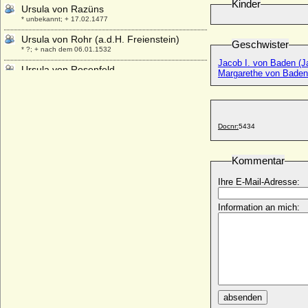
Kinder
Ursula von Razüns
* unbekannt; + 17.02.1477
Ursula von Rohr (a.d.H. Freienstein)
Geschwister
* ?; + nach dem 06.01.1532
Jacob I. von Baden (J
Ursula von Rosenfeld
Margarethe von Baden
* unbekannt; + 26.02.1538
Ursula von Sachsen-Lauenburg-
Ratzeburg
* 1520; + 31.12.1577
Docnr:
5434
Ursula von Sachsen-Lauenburg-
Ratzeburg
Kommentar
* 1552; + 22.10.1620
Ihre E-Mail-Adresse:
Ursula von Schwarzburg-Wachsenburg
* 1410; + 1461
Information an mich:
Ursula von Siemens
* 25.08.1906; + 1980
Ursula von Stechow
* ?; + 17.12.1637
Ursula von Thümen (a.d.H. Blankensee)
* um 1568; + nach 1634
absenden
Ursula von Tresckow