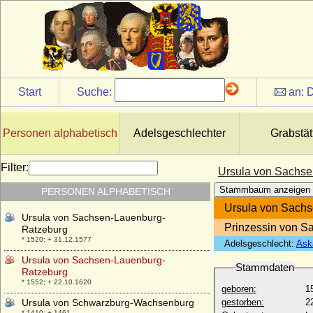
Ursula von Harrach
* 1522; + 18.09.1554
Ursula von Klüx und Hennersdorf
* nicht überliefert; + nicht überliefert
Ursula von Pentz
* ?; + nach 20.01.1580
Start
Suche:
an:
D
Ursula von Quitzow
* um 1600; + 14.05.1647
Ursula von Razüns
Personen alphabetisch
Adelsgeschlechter
Grabstät
* unbekannt; + 17.02.1477
Ursula von Rohr (a.d.H. Freienstein)
Filter:
* ?; + nach dem 06.01.1532
Ursula von Sachs
Ursula von Rosenfeld
Stammbaum anzeigen
PERSONEN ALPHABETISCH
* unbekannt; + 26.02.1538
Ursula von Sach
Ursula von Sachsen-Lauenburg-
Prinzessin von S
Ratzeburg
* 1520; + 31.12.1577
Adelsgeschlecht:
Ask
Ursula von Sachsen-Lauenburg-
Stammdaten
Ratzeburg
* 1552; + 22.10.1620
geboren:
1
Ursula von Schwarzburg-Wachsenburg
gestorben:
2
* 1410; + 1461