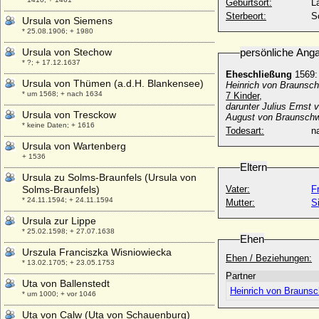
Geburtsort:
L
Sterbeort:
S
Ursula von Siemens
* 25.08.1906; + 1980
Ursula von Stechow
persönliche Ang
* ?; + 17.12.1637
Eheschließung
1569
Ursula von Thümen (a.d.H. Blankensee)
Heinrich von Braunsc
* um 1568; + nach 1634
7 Kinder,
darunter Julius Erns
Ursula von Tresckow
August von Braunschw
* keine Daten; + 1616
Todesart:
na
Ursula von Wartenberg
+ 1536
Eltern
Ursula zu Solms-Braunfels (Ursula von
Solms-Braunfels)
Vater:
F
* 24.11.1594; + 24.11.1594
Mutter:
S
Ursula zur Lippe
* 25.02.1598; + 27.07.1638
Ehen
Urszula Franciszka Wisniowiecka
Ehen / Beziehungen:
* 13.02.1705; + 23.05.1753
Partner
Uta von Ballenstedt
Heinrich von Brauns
* um 1000; + vor 1046
Uta von Calw (Uta von Schauenburg)