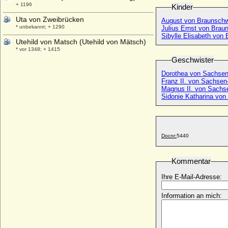
+ 1196
Kinder
Uta von Zweibrücken
August von Braunschw
* unbekannt; + 1290
Julius Ernst von Bra
Sibylle Elisabeth von
Utehild von Matsch (Utehild von Mätsch)
* vor 1348; + 1415
Geschwister
Dorothea von Sachsen
Franz II. von Sachse
Magnus II. von Sachs
Sidonie Katharina vo
Docnr:
5440
Kommentar
Ihre E-Mail-Adresse:
Information an mich: