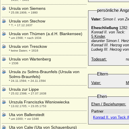
Ursula von Siemens
persönliche Ang
* 25.08.1906; + 1980
Vater:
Simon I. von Z
Ursula von Stechow
* ?; + 17.12.1637
Eheschließung
1282
Konrad II. von Teck:
Ursula von Thümen (a.d.H. Blankensee)
5 Kinder,
* um 1568; + nach 1634
darunter Simon I. Her
Konrad III. Herzog vo
Ursula von Tresckow
Ludwig III. Herzog vo
* keine Daten; + 1616
Ursula von Wartenberg
Todesart:
na
+ 1536
Ursula zu Solms-Braunfels (Ursula von
Eltern
Solms-Braunfels)
* 24.11.1594; + 24.11.1594
Vater:
M
Ursula zur Lippe
* 25.02.1598; + 27.07.1638
Ehen
Urszula Franciszka Wisniowiecka
Ehen / Beziehungen:
* 13.02.1705; + 23.05.1753
Partner
Uta von Ballenstedt
Konrad II. von Teck 
* um 1000; + vor 1046
Uta von Calw (Uta von Schauenburg)