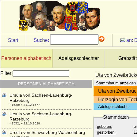
Ursula von Harrach
* 1522; + 18.09.1554
Ursula von Klüx und Hennersdorf
* nicht überliefert; + nicht überliefert
Ursula von Pentz
* ?; + nach 20.01.1580
Start
Suche:
an:
D
Ursula von Quitzow
* um 1600; + 14.05.1647
Ursula von Razüns
Personen alphabetisch
Adelsgeschlechter
Grabstät
* unbekannt; + 17.02.1477
Ursula von Rohr (a.d.H. Freienstein)
Filter:
* ?; + nach dem 06.01.1532
Uta von Zweibrück
Ursula von Rosenfeld
Stammbaum anzeigen
PERSONEN ALPHABETISCH
* unbekannt; + 26.02.1538
Uta von Zweibrü
Ursula von Sachsen-Lauenburg-
Herzogin von Tec
Ratzeburg
* 1520; + 31.12.1577
Adelsgeschlecht:
Ursula von Sachsen-Lauenburg-
Stammdaten
Ratzeburg
* 1552; + 22.10.1620
geboren:
u
Ursula von Schwarzburg-Wachsenburg
gestorben:
1
* 1410; + 1461