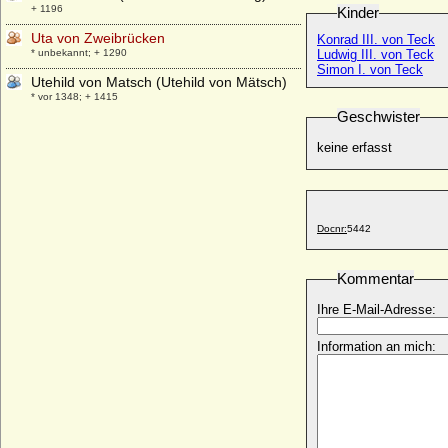
+ 1196
Kinder
Uta von Zweibrücken
Konrad III. von Teck
* unbekannt; + 1290
Ludwig III. von Teck
Simon I. von Teck
Utehild von Matsch (Utehild von Mätsch)
* vor 1348; + 1415
Geschwister
keine erfasst
Docnr:
5442
Kommentar
Ihre E-Mail-Adresse:
Information an mich: