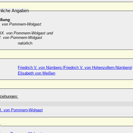
nliche Angaben
eßung
:
. von Pommern-Wolgast:
 IX. von Pommern-Wolgast und
I. von Pommern-Wolgast
natürlich
Friedrich V. von Nürnberg (Friedrich V. von Hohenzollern-Nürnberg)
Elisabeth von Meißen
ziehungen:
I. von Pommern-Wolgast
r