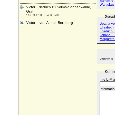
Barnim VI
Wartislaw
Victor Friedrich zu Solms-Sonnenwalde,
Graf
* 16.09.1730; + 24.12.1783
Gesch
Victor I. von Anhalt-Bernburg-
Beatrix v
Schaumburg-Hoym
Elisabeth
* 07.09.1693; + 15.04.1772
Friedrich 
Johann III
Victor I. zu Hohenlohe-Schillingsfürst
Margarete
(Victor Moritz Karl von Hohenlohe-
Waldenburg-Schillingsfürst)
* 10.02.1818; + 30.01.1893
Victor II. Amadeus zu Hohenlohe-
Docnr:
5448
Schillingsfürst
* 06.09.1847; + 09.08.1923
Komm
Victor II. von Anhalt-Bernburg-
Schaumburg-Hoym
Ihre E-Mai
* 02.11.1767; + 22.04.1812
Informatio
Victor III. von Ratibor und Corvey (Viktor
III. von Ratibor und Corvey)
* 02.02.1879; + 01.11.1945
Victor Sigismund I. von Oertzen
* 27.08.1652; + 17.08.1717