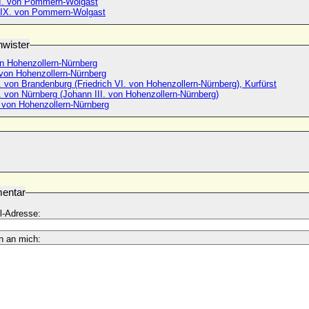
I. von Pommern-Wolgast
 IX. von Pommern-Wolgast
wister
on Hohenzollern-Nürnberg
 von Hohenzollern-Nürnberg
I. von Brandenburg (Friedrich VI. von Hohenzollern-Nürnberg), Kurfürst
. von Nürnberg (Johann III. von Hohenzollern-Nürnberg)
 von Hohenzollern-Nürnberg
entar
l-Adresse:
n an mich: