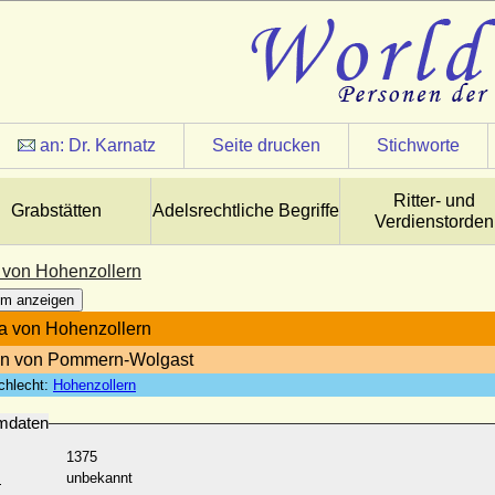
an:
Dr. Karnatz
Seite drucken
Stichworte
Ritter- und
Grabstätten
Adelsrechtliche Begriffe
Verdienstorden
 von Hohenzollern
m anzeigen
a von Hohenzollern
in von Pommern-Wolgast
chlecht:
Hohenzollern
mdaten
1375
:
unbekannt