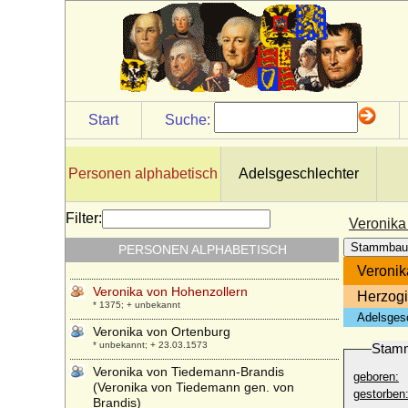
* 1780; + 02.11.1814
Vera von Hannover
* 05.11.1976;
Verena von Freiburg-Badenweiler
+ 25.12.1321
Verena von Hachberg-Sausenberg
Start
Suche:
* 13.12.1392; + nach 08.12.1416
Veronika Biron von Kurland
* 23.01.1970;
Personen alphabetisch
Adelsgeschlechter
Veronika von Buch (Veronika Elisabeth
Anna von Buch)
Filter:
Veronika
* 16.09.1882; + 18.07.1962
Stammbau
PERSONEN ALPHABETISCH
Veronika von der Oelsnitz
* 1523; + 1570/1572
Veronik
Veronika von Hohenzollern
Herzog
* 1375; + unbekannt
Adelsges
Veronika von Ortenburg
* unbekannt; + 23.03.1573
Stam
Veronika von Tiedemann-Brandis
geboren:
(Veronika von Tiedemann gen. von
gestorben
Brandis)