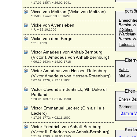
* 17.06.1857; + 26.02.1941
persö
Vicco von Moltzan (Vicke von Moltzan)
* 1583; + nach 13.05.1629
Eheschli
Vicke von Alvensleben
Barnim VI
2 Söhne
:
* ?; + 12.10.1509
Wartislaw
Vicke von dem Berge
Barnim VI
* ?; + 1569
Todesart:
Victor Amadeus von Anhalt-Bernburg
(Victor I. Amadeus von Anhalt-Bernburg)
Eltern
* 06.10.1634; + 14.02.1718
Vater:
Victor Amadeus von Hessen-Rotenburg
Mutter:
(Viktor Amadeus von Hessen-Rotenburg)
* 02.09.1779; + 12.11.1834
Victor Cavendish-Bentinck, 9th Duke of
Ehen
Portland
Ehen / Be
* 28.06.1897; + 31.07.1990
Partner
Victor Emmanuel Leclerc (C h a r l e s
Leclerc)
Barnim V
* 17.03.1772; + 02.11.1802
Victor Friedrich von Anhalt-Bernburg
Kinde
(Victor II. Friedrich von Anhalt-Bernburg)
* 21.09.1700; + 18.05.1765