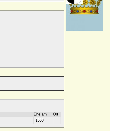
Ehe am
Ort
1568