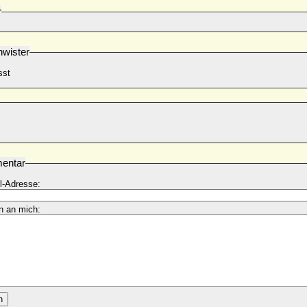
r
wister
sst
entar
l-Adresse:
n an mich:
n