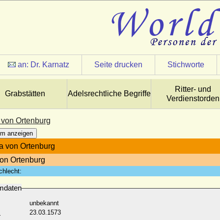
an:
Dr. Karnatz
Seite drucken
Stichworte
Ritter- und
Grabstätten
Adelsrechtliche Begriffe
Verdienstorden
 von Ortenburg
m anzeigen
a von Ortenburg
von Ortenburg
chlecht:
mdaten
unbekannt
:
23.03.1573