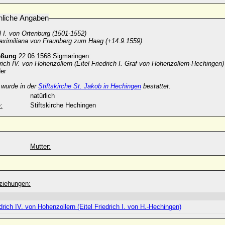
nliche Angaben
l I. von Ortenburg (1501-1552)
ximiliana von Fraunberg zum Haag (+14.9.1559)
eßung
22.06.1568 Sigmaringen:
drich IV. von Hohenzollern (Eitel Friedrich I. Graf von Hohenzollern-Hechingen)
er
wurde in der
Stiftskirche St. Jakob in Hechingen
bestattet.
natürlich
:
Stiftskirche Hechingen
Mutter:
ziehungen:
edrich IV. von Hohenzollern (Eitel Friedrich I. von H.-Hechingen)