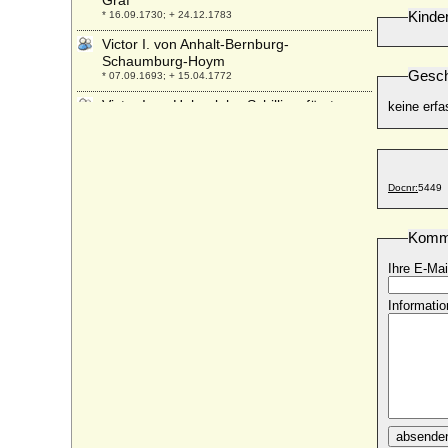
Graf
Kinde
* 16.09.1730; + 24.12.1783
Victor I. von Anhalt-Bernburg-
Schaumburg-Hoym
Gesch
* 07.09.1693; + 15.04.1772
Victor I. zu Hohenlohe-Schillingsfürst
keine erfa
(Victor Moritz Karl von Hohenlohe-
Waldenburg-Schillingsfürst)
* 10.02.1818; + 30.01.1893
Victor II. Amadeus zu Hohenlohe-
Docnr:
5449
Schillingsfürst
* 06.09.1847; + 09.08.1923
Komm
Victor II. von Anhalt-Bernburg-
Schaumburg-Hoym
Ihre E-Mai
* 02.11.1767; + 22.04.1812
Victor III. von Ratibor und Corvey (Viktor
Informatio
III. von Ratibor und Corvey)
* 02.02.1879; + 01.11.1945
Victor Sigismund I. von Oertzen
* 27.08.1652; + 17.08.1717
Victor Sigismund II. von Oertzen
* 11.01.1701; + 08.02.1748
absende