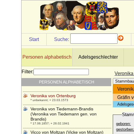
* 05.11.1976;
Verena von Freiburg-Badenweiler
+ 25.12.1321
Verena von Hachberg-Sausenberg
* 13.12.1392; + nach 08.12.1416
Veronika Biron von Kurland
Start
Suche:
* 23.01.1970;
Veronika von Buch (Veronika Elisabeth
Anna von Buch)
Personen alphabetisch
Adelsgeschlechter
* 16.09.1882; + 18.07.1962
Veronika von der Oelsnitz
Filter:
Veronika
* 1523; + 1570/1572
Stammbau
PERSONEN ALPHABETISCH
Veronika von Hohenzollern
* 1375; + unbekannt
Veronik
Veronika von Ortenburg
Gräfin 
* unbekannt; + 23.03.1573
Adelsges
Veronika von Tiedemann-Brandis
(Veronika von Tiedemann gen. von
Stam
Brandis)
geboren:
* 17.06.1857; + 26.02.1941
gestorben
Vicco von Moltzan (Vicke von Moltzan)