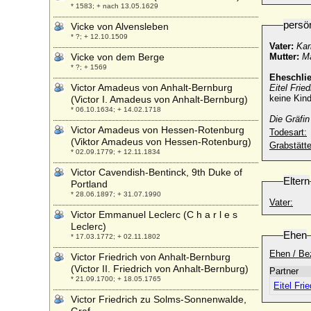
* 1583; + nach 13.05.1629
persö
Vicke von Alvensleben
* ?; + 12.10.1509
Vater:
Kar
Vicke von dem Berge
Mutter:
Ma
* ?; + 1569
Eheschli
Victor Amadeus von Anhalt-Bernburg
Eitel Frie
keine Kind
(Victor I. Amadeus von Anhalt-Bernburg)
* 06.10.1634; + 14.02.1718
Die Gräfin
Victor Amadeus von Hessen-Rotenburg
Todesart:
(Viktor Amadeus von Hessen-Rotenburg)
Grabstätte
* 02.09.1779; + 12.11.1834
Victor Cavendish-Bentinck, 9th Duke of
Eltern
Portland
* 28.06.1897; + 31.07.1990
Vater:
Victor Emmanuel Leclerc (C h a r l e s
Leclerc)
Ehen
* 17.03.1772; + 02.11.1802
Ehen / Be
Victor Friedrich von Anhalt-Bernburg
(Victor II. Friedrich von Anhalt-Bernburg)
Partner
* 21.09.1700; + 18.05.1765
Eitel Fri
Victor Friedrich zu Solms-Sonnenwalde,