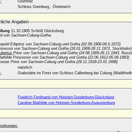
:
Grünholz
Schloss Greinburg , Österreich
nliche Angaben
eßung
11.10.1905 Schloß Glücksburg:
rd von Sachsen-Coburg-Gotha
:
opold Erbprinz von Sachsen-Coburg und Gotha (02.08.1906-04.5.1972)
rinzessin von Sachsen-Coburg und Gotha (18.01.1908-28.11.1972, Stockholm
ubertus
Prinz von Sachsen-Coburg und Gotha (24.08.1909-26.11.1943, Russ
Mathilde Prinzessin von Sachsen-Coburg und Gotha (22.06.1912-05.09.1983)
 Josias Prinz von Sachsen-Coburg und Gotha (29.11.1918-23.01.1998)
natürlich
:
Grabstätte im Forst von Schloss Callenberg bei Coburg (Waldfriedh
Friedrich Ferdinand von Holstein-Sonderburg-Glücksburg
Caroline Mathilde von Holstein-Sonderburg-Augustenburg
ziehungen: