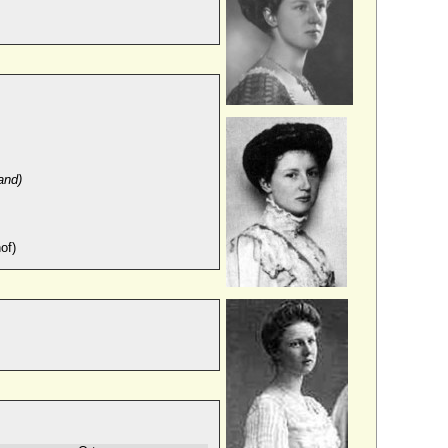
)
land)
of)