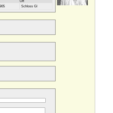
Ort
905
Schloss Gl