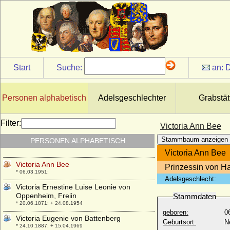
III. von Ratibor und Corvey)
* 02.02.1879; + 01.11.1945
Victor Sigismund I. von Oertzen
* 27.08.1652; + 17.08.1717
Victor Sigismund II. von Oertzen
* 11.01.1701; + 08.02.1748
Start
Suche:
an:
D
Victor Sigismund Rudolf von Horn,
General der Artillerie
* 09.07.1866; + 05.02.1934
Personen alphabetisch
Adelsgeschlechter
Grabstät
Victor von Podbielski (Victor Adolf Theophil
von Podbielski), Generalleutnant
* 26.02.1844; + 21.01.1916
Filter:
Victoria Ann Bee
Victoria Adelheid von Schleswig-Holstein-
Stammbaum anzeigen
PERSONEN ALPHABETISCH
Sonderburg-Glücksburg
* 31.12.1885; + 03.10.1970
Victoria Ann Bee
Victoria Ann Bee
Prinzessin von H
* 06.03.1951;
Adelsgeschlecht:
Victoria Ernestine Luise Leonie von
Oppenheim, Freiin
Stammdaten
* 20.06.1871; + 24.08.1954
geboren:
0
Victoria Eugenie von Battenberg
Geburtsort:
N
* 24.10.1887; + 15.04.1969