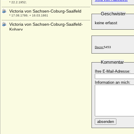
* 22.2.1952;
Victoria von Sachsen-Coburg-Saalfeld
Geschwister
* 17.08.1786; + 16.03.1861
keine erfasst
Victoria von Sachsen-Coburg-Saalfeld-
Kohary
* 14.02.1822; + 10.11.1857
Viktor Amadeus Henckel von
Donnersmarck, Graf
Docnr:
5453
* 15.09.1727; + 31.01.1793
Viktor Wilhelm von Oertzen
Kommentar
* 20.08.1737; + 02.05.1782
Ihre E-Mail-Adresse:
Viktor zu Isenburg und Büdingen in
Birstein
Information an mich:
* 14.09.1802; + 15.02.1843
Viktoria Benigna Biron von Kurland
* 02.07.1939;
Viktoria Charlotte von Anhalt-Bernburg-
Schaumburg-Hoym
* 25.09.1715; + 04.02.1792
absenden
Viktoria Luise von Preußen
* 13.09.1892; + 11.12.1980