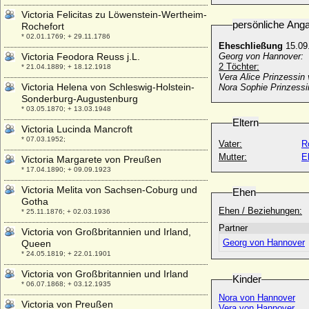
Victoria Felicitas zu Löwenstein-Wertheim-
persönliche Ang
Rochefort
* 02.01.1769; + 29.11.1786
Eheschließung
15.09
Victoria Feodora Reuss j.L.
Georg von Hannover:
2 Töchter:
* 21.04.1889; + 18.12.1918
Vera Alice Prinzessin
Victoria Helena von Schleswig-Holstein-
Nora Sophie Prinzessi
Sonderburg-Augustenburg
* 03.05.1870; + 13.03.1948
Eltern
Victoria Lucinda Mancroft
* 07.03.1952;
Vater:
R
Mutter:
E
Victoria Margarete von Preußen
* 17.04.1890; + 09.09.1923
Victoria Melita von Sachsen-Coburg und
Ehen
Gotha
Ehen / Beziehungen:
* 25.11.1876; + 02.03.1936
Partner
Victoria von Großbritannien und Irland,
Georg von Hannover
Queen
* 24.05.1819; + 22.01.1901
Victoria von Großbritannien und Irland
Kinder
* 06.07.1868; + 03.12.1935
Nora von Hannover
Victoria von Preußen
Vera von Hannover