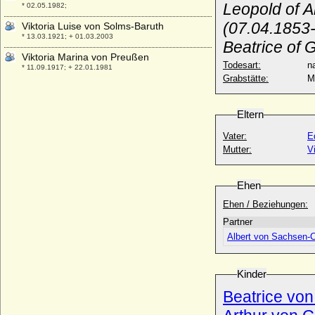
Leopold of A
* 02.05.1982;
(07.04.1853
Viktoria Luise von Solms-Baruth
* 13.03.1921; + 01.03.2003
Beatrice of 
Viktoria Marina von Preußen
Todesart:
na
* 11.09.1917; + 22.01.1981
Grabstätte:
M
Viktoria von Baden
* 07.08.1862; + 04.04.1930
Eltern
Viktoria von Beaulieu-Marconnay
* 05.08.1870; + 19.04.1954
Vater:
E
Viktoria von Colloredo
Mutter:
V
* ?; + ?
Viktoria von Fürstenstein (Viktoria le
Ehen
Camus von Fürstenstein), Gräfin
* 11.09.1863; + 10.07.1949
Ehen / Beziehungen:
Partner
Viktoria von Großbritannien und Irland
* 21.11.1840; + 05.08.1901
Albert von Sachsen-
Viktoria von Hessen-Darmstadt
* 05.04.1863; + 24.09.1950
Kinder
Viktoria von Preußen
Beatrice von
* 12.04.1866; + 13.11.1929