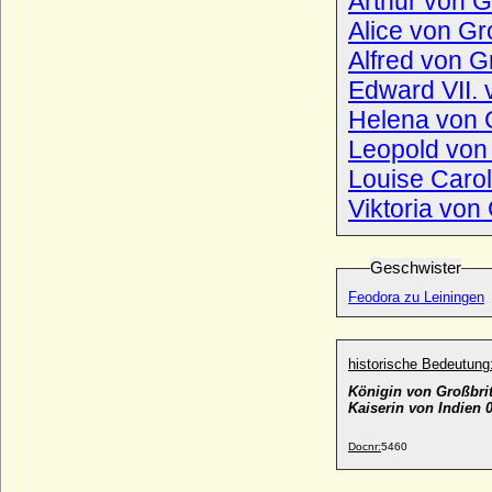
Arthur von G
Viktoria von Schweden
* 14.07.1977;
Alice von Gr
Viktoria Wanda von Wylich und Lottum,
Alfred von G
Reichsgräfin
* 01.02.1861; + 07.12..1933
Helena von G
Viktorin von Schlesien-Münsterberg
(Victorin II. von Schlesien-Münsterberg)
Leopold von
* 29.05.1443; + 30.08.1500
Louise Carol
Vincenz Karl Joseph von Kaunitz
* 03.02.1774; + 27.07.1829
Viktoria von
Vincenz Karl von Auersperg, Fürst
* 15.07.1812; + 07.07.1867
Geschwister
Vincenz von Auersperg, Prinz
Feodora zu Leiningen
* 31.08.1765; + 04.06.1833
Vincenz von Auersperg, Prinz
* 09.06.1790; + 16.02.1812
historische Bedeutung
Vincenz von Blücher
Königin von Großbrit
* 13.01.1619; + 06.10.1682
Kaiserin von Indien 
Vincenzo I. Gonzaga
* 22.09.1562; + 09.02.1612
Docnr:
5460
Vincenzo II. Gonzaga
* 08.02.1594; + 25.12.1627