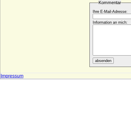
Kommentar
Viola Elisabeth von Teschen (Viola
Ihre E-Mail-Adresse:
Tesínská)
* 1290; + 21.09.1317
Information an mich:
Viola von Bulgarien
+ 07.09.1251
Violanta Margareta von Savoyen
(Margherita Violante di Savoia)
* 15.11.1635; + 29.04.1663
Violante Beatrix von Bayern
absenden
* 23.01.1673; + 29.05.1731
Violante de Aragon (Jolante de Aragon)
* 1236; + 1301
Impressum
Violante Signa
* 11.12.1546; + 05.03.1609
Violante Visconti
+ 1382
Violante von Bar (Jolanthe von Bar,
Yolande de Bar)
* 1365; + 13.08.1431
Violante von Saluzzo
+ nach 1339