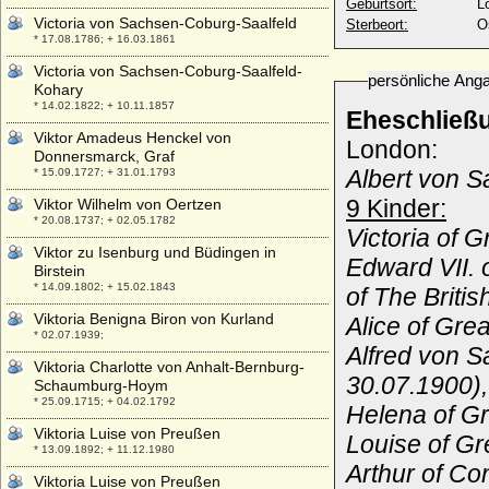
Geburtsort:
L
Victoria von Sachsen-Coburg-Saalfeld
Sterbeort:
O
* 17.08.1786; + 16.03.1861
Victoria von Sachsen-Coburg-Saalfeld-
persönliche Ang
Kohary
* 14.02.1822; + 10.11.1857
Eheschließ
Viktor Amadeus Henckel von
London:
Donnersmarck, Graf
Albert von 
* 15.09.1727; + 31.01.1793
9 Kinder:
Viktor Wilhelm von Oertzen
* 20.08.1737; + 02.05.1782
Victoria of 
Viktor zu Isenburg und Büdingen in
Edward VII. 
Birstein
* 14.09.1802; + 15.02.1843
of The Brit
Viktoria Benigna Biron von Kurland
Alice of Gre
* 02.07.1939;
Alfred von S
Viktoria Charlotte von Anhalt-Bernburg-
30.07.1900)
Schaumburg-Hoym
* 25.09.1715; + 04.02.1792
Helena of Gr
Viktoria Luise von Preußen
Louise of Gr
* 13.09.1892; + 11.12.1980
Arthur of Co
Viktoria Luise von Preußen