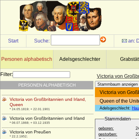
Victoria Felicitas zu Löwenstein-Wertheim-
Rochefort
* 02.01.1769; + 29.11.1786
Victoria Feodora Reuss j.L.
* 21.04.1889; + 18.12.1918
Victoria Helena von Schleswig-Holstein-
Sonderburg-Augustenburg
Start
Suche:
an:
D
* 03.05.1870; + 13.03.1948
Victoria Lucinda Mancroft
* 07.03.1952;
Personen alphabetisch
Adelsgeschlechter
Grabstät
Victoria Margarete von Preußen
* 17.04.1890; + 09.09.1923
Filter:
Victoria von Großb
Victoria Melita von Sachsen-Coburg und
Stammbaum anzeigen
PERSONEN ALPHABETISCH
Gotha
* 25.11.1876; + 02.03.1936
Victoria von Groß
Victoria von Großbritannien und Irland,
Queen of the Unit
Queen
Adelsgeschlecht:
Hau
* 24.05.1819; + 22.01.1901
Victoria von Großbritannien und Irland
Stammdaten
* 06.07.1868; + 03.12.1935
geboren:
2
Victoria von Preußen
gestorben:
2
* 22.2.1952;