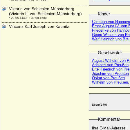
* 01.02.1861; + 07.12..1933
Viktorin von Schlesien-Münsterberg
(Victorin II. von Schlesien-Münsterberg)
Kinder
* 29.05.1443; + 30.08.1500
Christian von Hannove
Ernst August IV. von
Vincenz Karl Joseph von Kaunitz
Friederike von Hannov
* 03.02.1774; + 27.07.1829
Georg Wilhelm von Br
Vincenz Karl von Auersperg, Fürst
Welf Heinrich von Br
* 15.07.1812; + 07.07.1867
Vincenz von Auersperg, Prinz
Geschwister
* 31.08.1765; + 04.06.1833
August Wilhelm von P
Vincenz von Auersperg, Prinz
Adalbert von Preußen
Eitel Friedrich von Pr
* 09.06.1790; + 16.02.1812
Joachim von Preußen
Vincenz von Blücher
Oskar von Preußen
* 13.01.1619; + 06.10.1682
Wilhelm von Preußen, 
Vincenzo I. Gonzaga
* 22.09.1562; + 09.02.1612
Vincenzo II. Gonzaga
Docnr:
5466
* 08.02.1594; + 25.12.1627
Viola Elisabeth von Teschen (Viola
Kommentar
Tesínská)
* 1290; + 21.09.1317
Ihre E-Mail-Adresse: