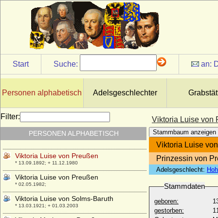
Kohary
* 14.02.1822; + 10.11.1857
Viktor Amadeus Henckel von
Donnersmarck, Graf
* 15.09.1727; + 31.01.1793
Viktor Wilhelm von Oertzen
* 20.08.1737; + 02.05.1782
Start
Suche:
an:
D
Viktor zu Isenburg und Büdingen in
Birstein
* 14.09.1802; + 15.02.1843
Personen alphabetisch
Adelsgeschlechter
Grabstät
Viktoria Benigna Biron von Kurland
* 02.07.1939;
Filter:
Viktoria Luise von
Viktoria Charlotte von Anhalt-Bernburg-
Stammbaum anzeigen
PERSONEN ALPHABETISCH
Schaumburg-Hoym
* 25.09.1715; + 04.02.1792
Viktoria Luise vo
Viktoria Luise von Preußen
Prinzessin von P
* 13.09.1892; + 11.12.1980
Adelsgeschlecht:
Hoh
Viktoria Luise von Preußen
* 02.05.1982;
Stammdaten
Viktoria Luise von Solms-Baruth
geboren:
1
* 13.03.1921; + 01.03.2003
gestorben:
1