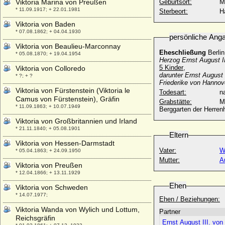
Viktoria Marina von Preußen
Geburtsort:
M
* 11.09.1917; + 22.01.1981
Sterbeort:
H
Viktoria von Baden
* 07.08.1862; + 04.04.1930
persönliche Ang
Viktoria von Beaulieu-Marconnay
Eheschließung
Berlin
* 05.08.1870; + 19.04.1954
Herzog Ernst August I
5 Kinder
,
Viktoria von Colloredo
darunter Ernst August
* ?; + ?
Friederike von Hannov
Viktoria von Fürstenstein (Viktoria le
Todesart:
na
Camus von Fürstenstein), Gräfin
Grabstätte:
M
* 11.09.1863; + 10.07.1949
Berggarten der Herren
Viktoria von Großbritannien und Irland
* 21.11.1840; + 05.08.1901
Eltern
Viktoria von Hessen-Darmstadt
Vater:
W
* 05.04.1863; + 24.09.1950
Mutter:
A
Viktoria von Preußen
* 12.04.1866; + 13.11.1929
Ehen
Viktoria von Schweden
* 14.07.1977;
Ehen / Beziehungen:
Viktoria Wanda von Wylich und Lottum,
Partner
Reichsgräfin
Ernst August III. von